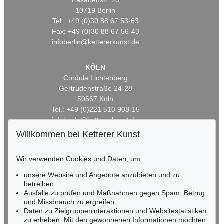
Fasanenstr. 70
10719 Berlin
Tel.: +49 (0)30 88 67 53-63
Fax: +49 (0)30 88 67 56-43
infoberlin@kettererkunst.de
KÖLN
Cordula Lichtenberg
Gertrudenstraße 24-28
50667 Köln
Tel.: +49 (0)221 510 908-15
infokoeln@kettererkunst.de
Willkommen bei Ketterer Kunst
BADEN-WÜRTTEMBERG
HESSEN
Wir verwenden Cookies und Daten, um
RHEINLAND-PFALZ
unsere Website und Angebote anzubieten und zu
Miriam Heß
betreiben
Tel.: +49 (0)62 21 58 80-038
Ausfälle zu prüfen und Maßnahmen gegen Spam, Betrug
Fax: +49 (0)62 21 58 80-595
und Missbrauch zu ergreifen
infoheidelberg@kettererkunst.de
Daten zu Zielgruppeninteraktionen und Websitestatistiken
zu erheben. Mit den gewonnenen Informationen möchten