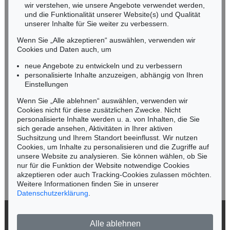
wir verstehen, wie unsere Angebote verwendet werden,
NORDDEUTSCHLAND
und die Funktionalität unserer Website(s) und Qualität
Nico Kassel, M.A.
unserer Inhalte für Sie weiter zu verbessern.
Tel.: +49 (0)89 55244-164
Wenn Sie „Alle akzeptieren“ auswählen, verwenden wir
Mobil: +49 (0)171 8618661
Cookies und Daten auch, um
n.kassel@kettererkunst.de
neue Angebote zu entwickeln und zu verbessern
personalisierte Inhalte anzuzeigen, abhängig von Ihren
Einstellungen
Keine Auktion mehr verpassen!
Wenn Sie „Alle ablehnen“ auswählen, verwenden wir
Wir informieren Sie rechtzeitig.
Cookies nicht für diese zusätzlichen Zwecke. Nicht
personalisierte Inhalte werden u. a. von Inhalten, die Sie
sich gerade ansehen, Aktivitäten in Ihrer aktiven
Suchsitzung und Ihrem Standort beeinflusst. Wir nutzen
Cookies, um Inhalte zu personalisieren und die Zugriffe auf
Jetzt zum Newsletter anmelden >
unsere Website zu analysieren. Sie können wählen, ob Sie
nur für die Funktion der Website notwendige Cookies
akzeptieren oder auch Tracking-Cookies zulassen möchten.
Weitere Informationen finden Sie in unserer
Datenschutzerklärung
.
© 2026 Ketterer Kunst GmbH & Co. KG
Alle ablehnen