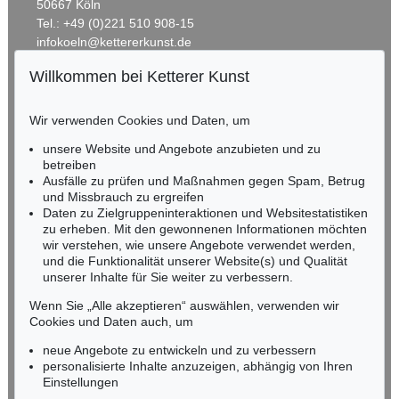
50667 Köln
Tel.: +49 (0)221 510 908-15
infokoeln@kettererkunst.de
Willkommen bei Ketterer Kunst
BADEN-WÜRTTEMBERG
HESSEN
Wir verwenden Cookies und Daten, um
RHEINLAND-PFALZ
Miriam Heß
unsere Website und Angebote anzubieten und zu
Tel.: +49 (0)62 21 58 80-038
betreiben
Ausfälle zu prüfen und Maßnahmen gegen Spam, Betrug
Fax: +49 (0)62 21 58 80-595
und Missbrauch zu ergreifen
infoheidelberg@kettererkunst.de
Daten zu Zielgruppeninteraktionen und Websitestatistiken
zu erheben. Mit den gewonnenen Informationen möchten
wir verstehen, wie unsere Angebote verwendet werden,
NORDDEUTSCHLAND
und die Funktionalität unserer Website(s) und Qualität
Nico Kassel, M.A.
unserer Inhalte für Sie weiter zu verbessern.
Tel.: +49 (0)89 55244-164
Mobil: +49 (0)171 8618661
Wenn Sie „Alle akzeptieren“ auswählen, verwenden wir
n.kassel@kettererkunst.de
Cookies und Daten auch, um
neue Angebote zu entwickeln und zu verbessern
personalisierte Inhalte anzuzeigen, abhängig von Ihren
Keine Auktion mehr verpassen!
Einstellungen