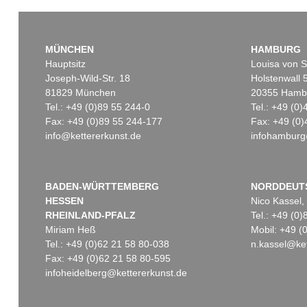
MÜNCHEN
HAMBURG
Hauptsitz
Louisa von S
Joseph-Wild-Str. 18
Holstenwall 
81829 München
20355 Hamb
Tel.: +49 (0)89 55 244-0
Tel.: +49 (0
Fax: +49 (0)89 55 244-177
Fax: +49 (0)
info@kettererkunst.de
infohamburg
BADEN-WÜRTTEMBERG
NORDDEUT
HESSEN
Nico Kassel,
RHEINLAND-PFALZ
Tel.: +49 (0
Miriam Heß
Mobil: +49 
Tel.: +49 (0)62 21 58 80-038
n.kassel@ket
Fax: +49 (0)62 21 58 80-595
infoheidelberg@kettererkunst.de