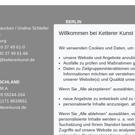
BERLIN
aucken / Undine Schleifer
Dr. Simone Wiechers
Willkommen bei Ketterer Kunst
5
Fasanenstr. 70
urg
10719 Berlin
)40 37 49 61-0
Tel.: +49 (0)30 88 67 53-63
Wir verwenden Cookies und Daten, um
40 37 49 61-66
Fax: +49 (0)30 88 67 56-43
unsere Website und Angebote anzubi
@kettererkunst.de
infoberlin@kettererkunst.de
Ausfälle zu prüfen und Maßnahmen g
Daten zu Zielgruppeninteraktionen u
Informationen möchten wir verstehen
unserer Website(s) und Qualität unser
Keine Auktion mehr ver
SCHLAND
 M.A.
Wir informieren Sie recht
Wenn Sie „Alle akzeptieren“ auswählen
)89 55244-164
neue Angebote zu entwickeln und zu
(0)171 8618661
personalisierte Inhalte anzuzeigen, a
tererkunst.de
Wenn Sie „Alle ablehnen“ auswählen, ve
personalisierte Inhalte werden u. a. von 
Suchsitzung und Ihrem Standort beeinflu
Zugriffe auf unsere Website zu analysie