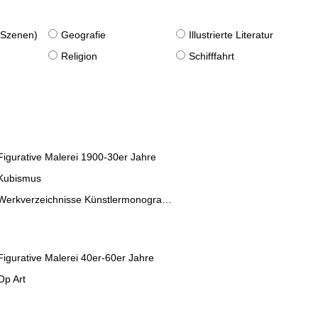
. Szenen)
Geografie
Illustrierte Literatur
Religion
Schifffahrt
Figurative Malerei 1900-30er Jahre
Kubismus
Werkverzeichnisse Künstlermonographien
Figurative Malerei 40er-60er Jahre
Op Art