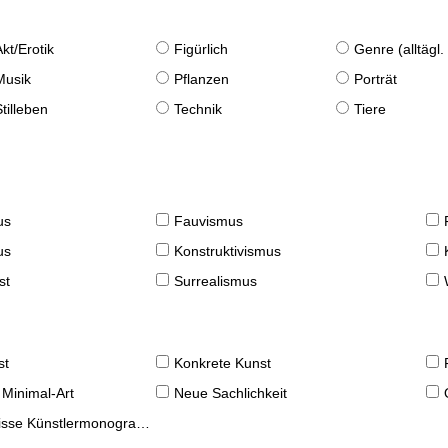
Akt/Erotik
Figürlich
Genre (alltägl
Musik
Pflanzen
Porträt
Stilleben
Technik
Tiere
us
Fauvismus
us
Konstruktivismus
st
Surrealismus
st
Konkrete Kunst
 Minimal-Art
Neue Sachlichkeit
se Künstlermonographien