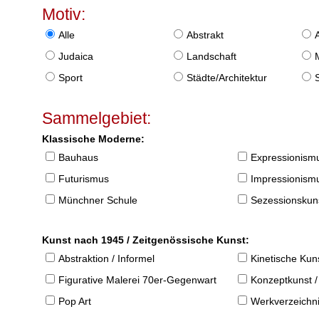
Motiv:
Alle
Abstrakt
Judaica
Landschaft
Sport
Städte/Architektur
Sammelgebiet:
Klassische Moderne:
Bauhaus
Expressionism
Futurismus
Impressionism
Münchner Schule
Sezessionskun
Kunst nach 1945 / Zeitgenössische Kunst:
Abstraktion / Informel
Kinetische Kun
Figurative Malerei 70er-Gegenwart
Konzeptkunst /
Pop Art
Werkverzeichnis