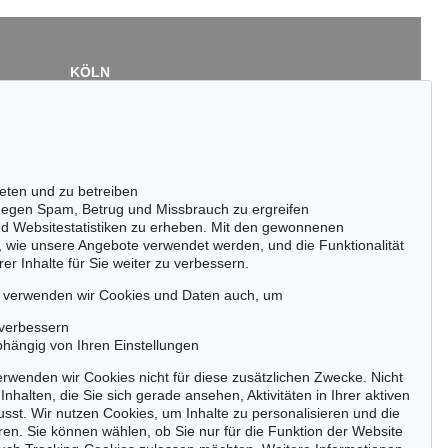
KÖLN
Cordula Lichtenberg
Gertrudenstraße 24-28
50667 Köln
Tel.: +49 (0)221 510 908-15
infokoeln@kettererkunst.de
eten und zu betreiben
egen Spam, Betrug und Missbrauch zu ergreifen
nd Websitestatistiken zu erheben. Mit den gewonnenen
, wie unsere Angebote verwendet werden, und die Funktionalität
er Inhalte für Sie weiter zu verbessern.
passen!
zeitig.
, verwenden wir Cookies und Daten auch, um
 verbessern
bhängig von Ihren Einstellungen
rwenden wir Cookies nicht für diese zusätzlichen Zwecke. Nicht
Jetzt zum Newsletter anmelden >
Inhalten, die Sie sich gerade ansehen, Aktivitäten in Ihrer aktiven
sst. Wir nutzen Cookies, um Inhalte zu personalisieren und die
ren. Sie können wählen, ob Sie nur für die Funktion der Website