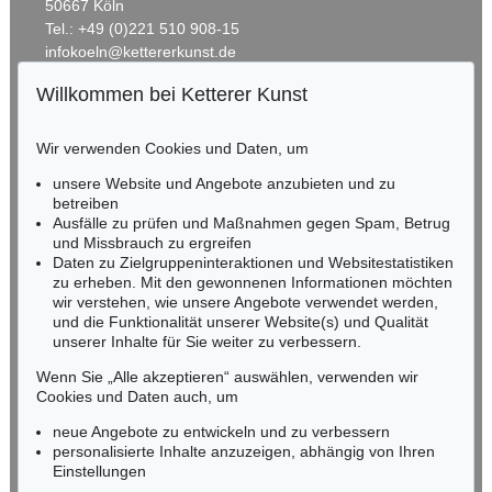
50667 Köln
Tel.: +49 (0)221 510 908-15
infokoeln@kettererkunst.de
Willkommen bei Ketterer Kunst
BADEN-WÜRTTEMBERG
HESSEN
Wir verwenden Cookies und Daten, um
RHEINLAND-PFALZ
Miriam Heß
unsere Website und Angebote anzubieten und zu
Tel.: +49 (0)62 21 58 80-038
betreiben
Ausfälle zu prüfen und Maßnahmen gegen Spam, Betrug
Fax: +49 (0)62 21 58 80-595
und Missbrauch zu ergreifen
infoheidelberg@kettererkunst.de
Daten zu Zielgruppeninteraktionen und Websitestatistiken
zu erheben. Mit den gewonnenen Informationen möchten
wir verstehen, wie unsere Angebote verwendet werden,
NORDDEUTSCHLAND
und die Funktionalität unserer Website(s) und Qualität
Nico Kassel, M.A.
unserer Inhalte für Sie weiter zu verbessern.
Tel.: +49 (0)89 55244-164
Mobil: +49 (0)171 8618661
Wenn Sie „Alle akzeptieren“ auswählen, verwenden wir
n.kassel@kettererkunst.de
Cookies und Daten auch, um
neue Angebote zu entwickeln und zu verbessern
personalisierte Inhalte anzuzeigen, abhängig von Ihren
Keine Auktion mehr verpassen!
Einstellungen