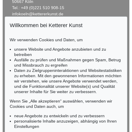
50667 Köln
Tel.: +49 (0)221 510 908-15
infokoeln@kettererkunst.de
Willkommen bei Ketterer Kunst
BADEN-WÜRTTEMBERG
HESSEN
Wir verwenden Cookies und Daten, um
RHEINLAND-PFALZ
Miriam Heß
unsere Website und Angebote anzubieten und zu
Tel.: +49 (0)62 21 58 80-038
betreiben
Ausfälle zu prüfen und Maßnahmen gegen Spam, Betrug
Fax: +49 (0)62 21 58 80-595
und Missbrauch zu ergreifen
infoheidelberg@kettererkunst.de
Daten zu Zielgruppeninteraktionen und Websitestatistiken
zu erheben. Mit den gewonnenen Informationen möchten
wir verstehen, wie unsere Angebote verwendet werden,
NORDDEUTSCHLAND
und die Funktionalität unserer Website(s) und Qualität
Nico Kassel, M.A.
unserer Inhalte für Sie weiter zu verbessern.
Tel.: +49 (0)89 55244-164
Mobil: +49 (0)171 8618661
Wenn Sie „Alle akzeptieren“ auswählen, verwenden wir
n.kassel@kettererkunst.de
Cookies und Daten auch, um
neue Angebote zu entwickeln und zu verbessern
personalisierte Inhalte anzuzeigen, abhängig von Ihren
Keine Auktion mehr verpassen!
Einstellungen