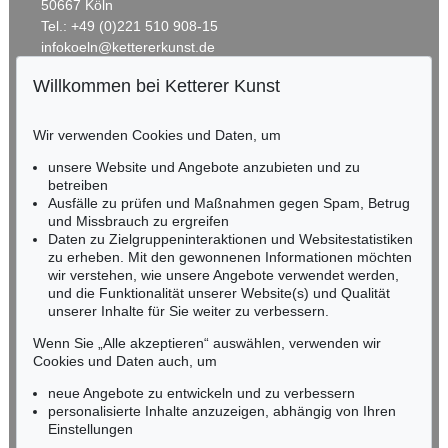
50667 Köln
Tel.: +49 (0)221 510 908-15
infokoeln@kettererkunst.de
Willkommen bei Ketterer Kunst
BADEN-WÜRTTEMBERG
HESSEN
Wir verwenden Cookies und Daten, um
RHEINLAND-PFALZ
Miriam Heß
unsere Website und Angebote anzubieten und zu
Tel.: +49 (0)62 21 58 80-038
betreiben
Ausfälle zu prüfen und Maßnahmen gegen Spam, Betrug
Fax: +49 (0)62 21 58 80-595
und Missbrauch zu ergreifen
infoheidelberg@kettererkunst.de
Daten zu Zielgruppeninteraktionen und Websitestatistiken
zu erheben. Mit den gewonnenen Informationen möchten
wir verstehen, wie unsere Angebote verwendet werden,
NORDDEUTSCHLAND
und die Funktionalität unserer Website(s) und Qualität
Nico Kassel, M.A.
unserer Inhalte für Sie weiter zu verbessern.
Tel.: +49 (0)89 55244-164
Mobil: +49 (0)171 8618661
Wenn Sie „Alle akzeptieren“ auswählen, verwenden wir
n.kassel@kettererkunst.de
Cookies und Daten auch, um
neue Angebote zu entwickeln und zu verbessern
personalisierte Inhalte anzuzeigen, abhängig von Ihren
Keine Auktion mehr verpassen!
Einstellungen