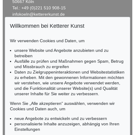
50667 Köln
Tel.: +49 (0)221 510 908-15
infokoeln@kettererkunst.de
Willkommen bei Ketterer Kunst
BADEN-WÜRTTEMBERG
HESSEN
Wir verwenden Cookies und Daten, um
RHEINLAND-PFALZ
Miriam Heß
unsere Website und Angebote anzubieten und zu
Tel.: +49 (0)62 21 58 80-038
betreiben
Ausfälle zu prüfen und Maßnahmen gegen Spam, Betrug
Fax: +49 (0)62 21 58 80-595
und Missbrauch zu ergreifen
infoheidelberg@kettererkunst.de
Daten zu Zielgruppeninteraktionen und Websitestatistiken
zu erheben. Mit den gewonnenen Informationen möchten
wir verstehen, wie unsere Angebote verwendet werden,
NORDDEUTSCHLAND
und die Funktionalität unserer Website(s) und Qualität
Nico Kassel, M.A.
unserer Inhalte für Sie weiter zu verbessern.
Tel.: +49 (0)89 55244-164
Mobil: +49 (0)171 8618661
Wenn Sie „Alle akzeptieren“ auswählen, verwenden wir
n.kassel@kettererkunst.de
Cookies und Daten auch, um
neue Angebote zu entwickeln und zu verbessern
personalisierte Inhalte anzuzeigen, abhängig von Ihren
Keine Auktion mehr verpassen!
Einstellungen