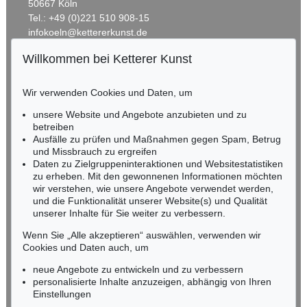
50667 Köln
Tel.: +49 (0)221 510 908-15
infokoeln@kettererkunst.de
Willkommen bei Ketterer Kunst
BADEN-WÜRTTEMBERG
HESSEN
Wir verwenden Cookies und Daten, um
RHEINLAND-PFALZ
Miriam Heß
unsere Website und Angebote anzubieten und zu
Tel.: +49 (0)62 21 58 80-038
betreiben
Ausfälle zu prüfen und Maßnahmen gegen Spam, Betrug
Fax: +49 (0)62 21 58 80-595
und Missbrauch zu ergreifen
infoheidelberg@kettererkunst.de
Daten zu Zielgruppeninteraktionen und Websitestatistiken
zu erheben. Mit den gewonnenen Informationen möchten
wir verstehen, wie unsere Angebote verwendet werden,
NORDDEUTSCHLAND
und die Funktionalität unserer Website(s) und Qualität
Nico Kassel, M.A.
unserer Inhalte für Sie weiter zu verbessern.
Tel.: +49 (0)89 55244-164
Mobil: +49 (0)171 8618661
Wenn Sie „Alle akzeptieren“ auswählen, verwenden wir
n.kassel@kettererkunst.de
Cookies und Daten auch, um
neue Angebote zu entwickeln und zu verbessern
personalisierte Inhalte anzuzeigen, abhängig von Ihren
Keine Auktion mehr verpassen!
Einstellungen