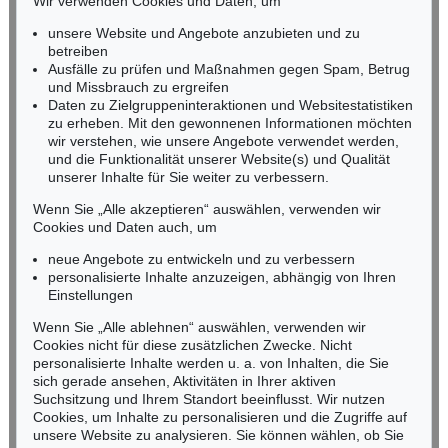
Wir verwenden Cookies und Daten, um
RHEINLAND-PFALZ
Miriam Heß
unsere Website und Angebote anzubieten und zu
Tel.: +49 (0)62 21 58 80-038
betreiben
Fax: +49 (0)62 21 58 80-595
Ausfälle zu prüfen und Maßnahmen gegen Spam, Betrug
und Missbrauch zu ergreifen
infoheidelberg@kettererkunst.de
Daten zu Zielgruppeninteraktionen und Websitestatistiken
zu erheben. Mit den gewonnenen Informationen möchten
NORDDEUTSCHLAND
wir verstehen, wie unsere Angebote verwendet werden,
und die Funktionalität unserer Website(s) und Qualität
Nico Kassel, M.A.
unserer Inhalte für Sie weiter zu verbessern.
Tel.: +49 (0)89 55244-164
Mobil: +49 (0)171 8618661
Wenn Sie „Alle akzeptieren“ auswählen, verwenden wir
n.kassel@kettererkunst.de
Cookies und Daten auch, um
neue Angebote zu entwickeln und zu verbessern
personalisierte Inhalte anzuzeigen, abhängig von Ihren
Keine Auktion mehr verpassen!
Einstellungen
Wir informieren Sie rechtzeitig.
Wenn Sie „Alle ablehnen“ auswählen, verwenden wir
Cookies nicht für diese zusätzlichen Zwecke. Nicht
personalisierte Inhalte werden u. a. von Inhalten, die Sie
sich gerade ansehen, Aktivitäten in Ihrer aktiven
Suchsitzung und Ihrem Standort beeinflusst. Wir nutzen
Jetzt zum Newsletter anmelden >
Cookies, um Inhalte zu personalisieren und die Zugriffe auf
unsere Website zu analysieren. Sie können wählen, ob Sie