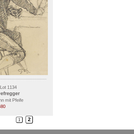
 Lot 1134
Defregger
n mit Pfeife
480
2
1