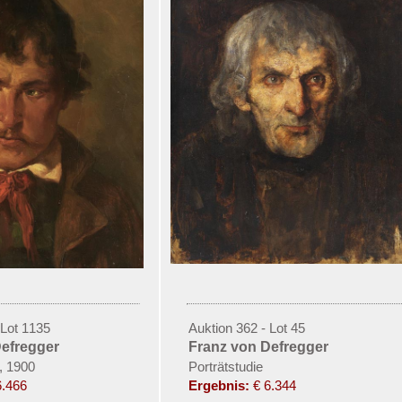
 Lot 1135
Auktion 362 - Lot 45
Defregger
Franz von Defregger
, 1900
Porträtstudie
6.466
Ergebnis:
€ 6.344