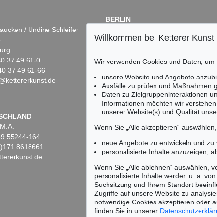
BERLIN
aucken / Undine Schleifer
Dr. Simone Wiechers
Willkommen bei Ketterer Kunst
5
Fasanenstr. 70
urg
10719 Berlin
)40 37 49 61-0
Tel.: +49 (0)30 88 67 53-63
Wir verwenden Cookies und Daten, um
40 37 49 61-66
Fax: +49 (0)30 88 67 56-43
unsere Website und Angebote anzubi
@kettererkunst.de
infoberlin@kettererkunst.de
Ausfälle zu prüfen und Maßnahmen g
Daten zu Zielgruppeninteraktionen u
Informationen möchten wir verstehen
unserer Website(s) und Qualität unser
Keine Auktion mehr ver
SCHLAND
 M.A.
Wir informieren Sie recht
Wenn Sie „Alle akzeptieren“ auswählen
)89 55244-164
neue Angebote zu entwickeln und zu
(0)171 8618661
personalisierte Inhalte anzuzeigen, a
tererkunst.de
Wenn Sie „Alle ablehnen“ auswählen, ve
personalisierte Inhalte werden u. a. von 
Suchsitzung und Ihrem Standort beeinflu
Zugriffe auf unsere Website zu analysie
notwendige Cookies akzeptieren oder a
finden Sie in unserer
Datenschutzerklä