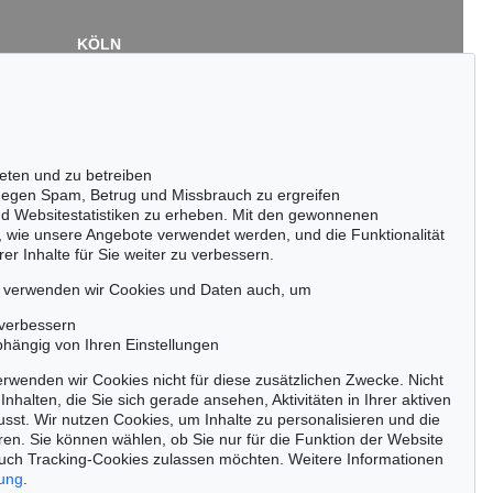
KÖLN
Cordula Lichtenberg
Gertrudenstraße 24-28
50667 Köln
Tel.: +49 (0)221 510 908-15
infokoeln@kettererkunst.de
eten und zu betreiben
egen Spam, Betrug und Missbrauch zu ergreifen
nd Websitestatistiken zu erheben. Mit den gewonnenen
, wie unsere Angebote verwendet werden, und die Funktionalität
er Inhalte für Sie weiter zu verbessern.
passen!
zeitig.
, verwenden wir Cookies und Daten auch, um
 verbessern
bhängig von Ihren Einstellungen
rwenden wir Cookies nicht für diese zusätzlichen Zwecke. Nicht
Jetzt zum Newsletter anmelden >
Inhalten, die Sie sich gerade ansehen, Aktivitäten in Ihrer aktiven
sst. Wir nutzen Cookies, um Inhalte zu personalisieren und die
ren. Sie können wählen, ob Sie nur für die Funktion der Website
uch Tracking-Cookies zulassen möchten. Weitere Informationen
rung
.