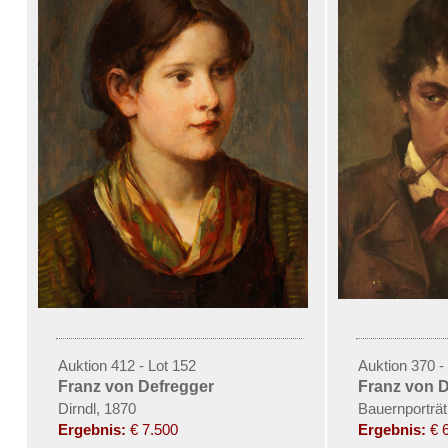
Auktion 412 - Lot 152
Auktion 370 -
Franz von Defregger
Franz von 
Dirndl, 1870
Bauernporträt
Ergebnis:
€ 7.500
Ergebnis:
€ 