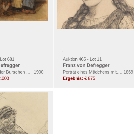
 Lot 681
Auktion 465 - Lot 11
Defregger
Franz von Defregger
enden Mannes in Tracht
vier Burschen und zwei Dirndln in der Stube
,
1900
Porträt eines Mädchens mit Zöpfen
,
1869
2.000
Ergebnis:
€ 875