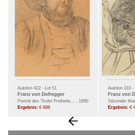
Auktion 422 - Lot 51
Auktion 310 -
Franz von Defregger
Franz von 
Porträt des Tiroler Freiheitskämpfers Andreas Hofer
,
1890
Sitzender Man
Ergebnis:
€ 688
Ergebnis:
€ 