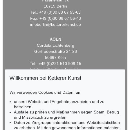
Fasanenstr. 70
10719 Berlin
Tel.: +49 (0)30 88 67 53-63
Fax: +49 (0)30 88 67 56-43
infoberlin@kettererkunst.de
KÖLN
Cordula Lichtenberg
Gertrudenstraße 24-28
50667 Köln
Tel.: +49 (0)221 510 908-15
infokoeln@kettererkunst.de
Willkommen bei Ketterer Kunst
BADEN-WÜRTTEMBERG
HESSEN
Wir verwenden Cookies und Daten, um
RHEINLAND-PFALZ
unsere Website und Angebote anzubieten und zu
Miriam Heß
betreiben
Tel.: +49 (0)62 21 58 80-038
Ausfälle zu prüfen und Maßnahmen gegen Spam, Betrug
Fax: +49 (0)62 21 58 80-595
und Missbrauch zu ergreifen
infoheidelberg@kettererkunst.de
Daten zu Zielgruppeninteraktionen und Websitestatistiken
zu erheben. Mit den gewonnenen Informationen möchten