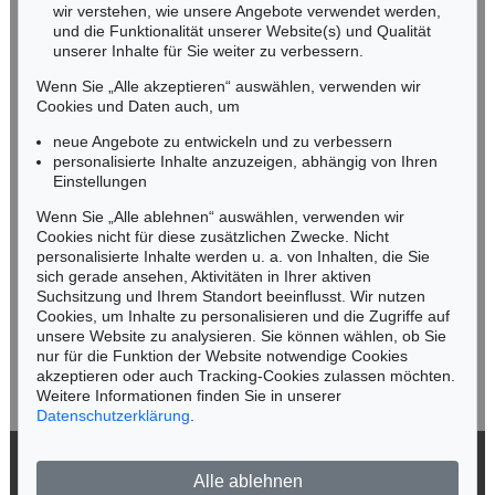
wir verstehen, wie unsere Angebote verwendet werden,
NORDDEUTSCHLAND
und die Funktionalität unserer Website(s) und Qualität
Nico Kassel, M.A.
unserer Inhalte für Sie weiter zu verbessern.
Tel.: +49 (0)89 55244-164
Wenn Sie „Alle akzeptieren“ auswählen, verwenden wir
Mobil: +49 (0)171 8618661
Cookies und Daten auch, um
n.kassel@kettererkunst.de
neue Angebote zu entwickeln und zu verbessern
personalisierte Inhalte anzuzeigen, abhängig von Ihren
Einstellungen
Keine Auktion mehr verpassen!
Wenn Sie „Alle ablehnen“ auswählen, verwenden wir
Wir informieren Sie rechtzeitig.
Cookies nicht für diese zusätzlichen Zwecke. Nicht
personalisierte Inhalte werden u. a. von Inhalten, die Sie
sich gerade ansehen, Aktivitäten in Ihrer aktiven
Suchsitzung und Ihrem Standort beeinflusst. Wir nutzen
Cookies, um Inhalte zu personalisieren und die Zugriffe auf
Jetzt zum Newsletter anmelden >
unsere Website zu analysieren. Sie können wählen, ob Sie
nur für die Funktion der Website notwendige Cookies
akzeptieren oder auch Tracking-Cookies zulassen möchten.
Weitere Informationen finden Sie in unserer
Datenschutzerklärung
.
© 2026 Ketterer Kunst GmbH & Co. KG
Alle ablehnen