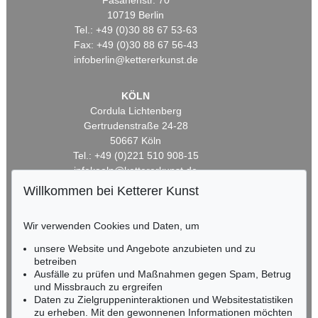
Fasanenstr. 70
10719 Berlin
Tel.: +49 (0)30 88 67 53-63
Fax: +49 (0)30 88 67 56-43
infoberlin@kettererkunst.de
KÖLN
Cordula Lichtenberg
Gertrudenstraße 24-28
50667 Köln
Tel.: +49 (0)221 510 908-15
infokoeln@kettererkunst.de
Willkommen bei Ketterer Kunst
BADEN-WÜRTTEMBERG
HESSEN
Wir verwenden Cookies und Daten, um
RHEINLAND-PFALZ
unsere Website und Angebote anzubieten und zu
Miriam Heß
betreiben
Tel.: +49 (0)62 21 58 80-038
Ausfälle zu prüfen und Maßnahmen gegen Spam, Betrug
Fax: +49 (0)62 21 58 80-595
und Missbrauch zu ergreifen
infoheidelberg@kettererkunst.de
Daten zu Zielgruppeninteraktionen und Websitestatistiken
zu erheben. Mit den gewonnenen Informationen möchten