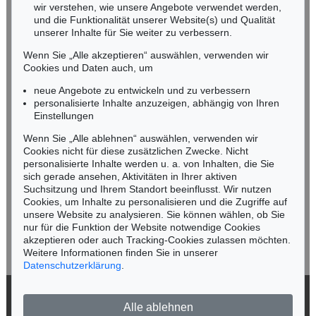
wir verstehen, wie unsere Angebote verwendet werden,
NORDDEUTSCHLAND
und die Funktionalität unserer Website(s) und Qualität
Nico Kassel, M.A.
unserer Inhalte für Sie weiter zu verbessern.
Tel.: +49 (0)89 55244-164
Wenn Sie „Alle akzeptieren“ auswählen, verwenden wir
Mobil: +49 (0)171 8618661
Cookies und Daten auch, um
n.kassel@kettererkunst.de
neue Angebote zu entwickeln und zu verbessern
personalisierte Inhalte anzuzeigen, abhängig von Ihren
Einstellungen
Keine Auktion mehr verpassen!
Wenn Sie „Alle ablehnen“ auswählen, verwenden wir
Wir informieren Sie rechtzeitig.
Cookies nicht für diese zusätzlichen Zwecke. Nicht
personalisierte Inhalte werden u. a. von Inhalten, die Sie
sich gerade ansehen, Aktivitäten in Ihrer aktiven
Suchsitzung und Ihrem Standort beeinflusst. Wir nutzen
Cookies, um Inhalte zu personalisieren und die Zugriffe auf
Jetzt zum Newsletter anmelden >
unsere Website zu analysieren. Sie können wählen, ob Sie
nur für die Funktion der Website notwendige Cookies
akzeptieren oder auch Tracking-Cookies zulassen möchten.
Weitere Informationen finden Sie in unserer
Datenschutzerklärung
.
© 2026 Ketterer Kunst GmbH & Co. KG
Alle ablehnen