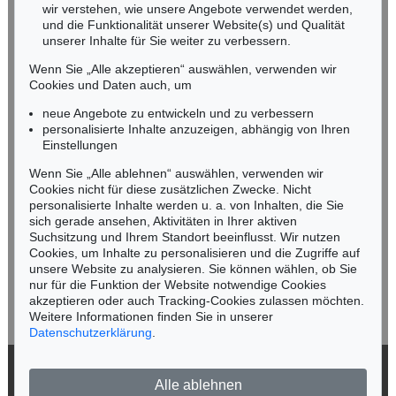
wir verstehen, wie unsere Angebote verwendet werden,
NORDDEUTSCHLAND
und die Funktionalität unserer Website(s) und Qualität
Nico Kassel, M.A.
unserer Inhalte für Sie weiter zu verbessern.
Tel.: +49 (0)89 55244-164
Wenn Sie „Alle akzeptieren“ auswählen, verwenden wir
Mobil: +49 (0)171 8618661
Cookies und Daten auch, um
n.kassel@kettererkunst.de
neue Angebote zu entwickeln und zu verbessern
personalisierte Inhalte anzuzeigen, abhängig von Ihren
Einstellungen
Keine Auktion mehr verpassen!
Wenn Sie „Alle ablehnen“ auswählen, verwenden wir
Wir informieren Sie rechtzeitig.
Cookies nicht für diese zusätzlichen Zwecke. Nicht
personalisierte Inhalte werden u. a. von Inhalten, die Sie
sich gerade ansehen, Aktivitäten in Ihrer aktiven
Suchsitzung und Ihrem Standort beeinflusst. Wir nutzen
Cookies, um Inhalte zu personalisieren und die Zugriffe auf
Jetzt zum Newsletter anmelden >
unsere Website zu analysieren. Sie können wählen, ob Sie
nur für die Funktion der Website notwendige Cookies
akzeptieren oder auch Tracking-Cookies zulassen möchten.
Weitere Informationen finden Sie in unserer
Datenschutzerklärung
.
© 2026 Ketterer Kunst GmbH & Co. KG
Alle ablehnen