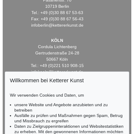
Fasanenstr. 70
10719 Berlin
Tel.: +49 (0)30 88 67 53-63
Fax: +49 (0)30 88 67 56-43
infoberlin@kettererkunst.de
KÖLN
Cordula Lichtenberg
Gertrudenstraße 24-28
50667 Köln
Tel.: +49 (0)221 510 908-15
infokoeln@kettererkunst.de
Willkommen bei Ketterer Kunst
BADEN-WÜRTTEMBERG
HESSEN
Wir verwenden Cookies und Daten, um
RHEINLAND-PFALZ
unsere Website und Angebote anzubieten und zu
Miriam Heß
betreiben
Tel.: +49 (0)62 21 58 80-038
Ausfälle zu prüfen und Maßnahmen gegen Spam, Betrug
Fax: +49 (0)62 21 58 80-595
und Missbrauch zu ergreifen
infoheidelberg@kettererkunst.de
Daten zu Zielgruppeninteraktionen und Websitestatistiken
zu erheben. Mit den gewonnenen Informationen möchten