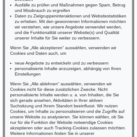
Fax: +49 (0)62 21 58 80-595
Ausfälle zu prüfen und Maßnahmen gegen Spam, Betrug
und Missbrauch zu ergreifen
infoheidelberg@kettererkunst.de
Daten zu Zielgruppeninteraktionen und Websitestatistiken
zu erheben. Mit den gewonnenen Informationen möchten
NORDDEUTSCHLAND
wir verstehen, wie unsere Angebote verwendet werden,
und die Funktionalität unserer Website(s) und Qualität
Nico Kassel, M.A.
unserer Inhalte für Sie weiter zu verbessern.
Tel.: +49 (0)89 55244-164
Mobil: +49 (0)171 8618661
Wenn Sie „Alle akzeptieren“ auswählen, verwenden wir
n.kassel@kettererkunst.de
Cookies und Daten auch, um
neue Angebote zu entwickeln und zu verbessern
personalisierte Inhalte anzuzeigen, abhängig von Ihren
Keine Auktion mehr verpassen!
Einstellungen
Wir informieren Sie rechtzeitig.
Wenn Sie „Alle ablehnen“ auswählen, verwenden wir
Cookies nicht für diese zusätzlichen Zwecke. Nicht
personalisierte Inhalte werden u. a. von Inhalten, die Sie
sich gerade ansehen, Aktivitäten in Ihrer aktiven
Suchsitzung und Ihrem Standort beeinflusst. Wir nutzen
Jetzt zum Newsletter anmelden >
Cookies, um Inhalte zu personalisieren und die Zugriffe auf
unsere Website zu analysieren. Sie können wählen, ob Sie
nur für die Funktion der Website notwendige Cookies
akzeptieren oder auch Tracking-Cookies zulassen möchten.
Weitere Informationen finden Sie in unserer