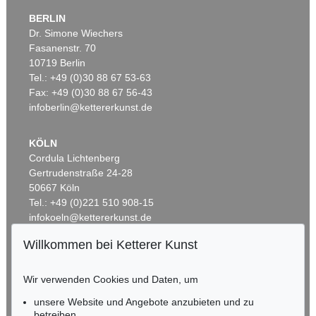
BERLIN
Dr. Simone Wiechers
Fasanenstr. 70
10719 Berlin
Tel.: +49 (0)30 88 67 53-63
Fax: +49 (0)30 88 67 56-43
infoberlin@kettererkunst.de
KÖLN
Cordula Lichtenberg
Gertrudenstraße 24-28
50667 Köln
Tel.: +49 (0)221 510 908-15
infokoeln@kettererkunst.de
Willkommen bei Ketterer Kunst
BADEN-WÜRTTEMBERG
HESSEN
Wir verwenden Cookies und Daten, um
RHEINLAND-PFALZ
Miriam Heß
unsere Website und Angebote anzubieten und zu
Tel.: +49 (0)62 21 58 80-038
betreiben