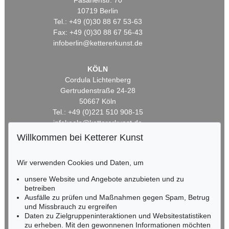
Fasanenstr. 70
10719 Berlin
Tel.: +49 (0)30 88 67 53-63
Fax: +49 (0)30 88 67 56-43
infoberlin@kettererkunst.de
KÖLN
Cordula Lichtenberg
Gertrudenstraße 24-28
50667 Köln
Tel.: +49 (0)221 510 908-15
infokoeln@kettererkunst.de
Willkommen bei Ketterer Kunst
BADEN-WÜRTTEMBERG
HESSEN
Wir verwenden Cookies und Daten, um
RHEINLAND-PFALZ
unsere Website und Angebote anzubieten und zu
Miriam Heß
betreiben
Tel.: +49 (0)62 21 58 80-038
Ausfälle zu prüfen und Maßnahmen gegen Spam, Betrug
Fax: +49 (0)62 21 58 80-595
und Missbrauch zu ergreifen
infoheidelberg@kettererkunst.de
Daten zu Zielgruppeninteraktionen und Websitestatistiken
zu erheben. Mit den gewonnenen Informationen möchten