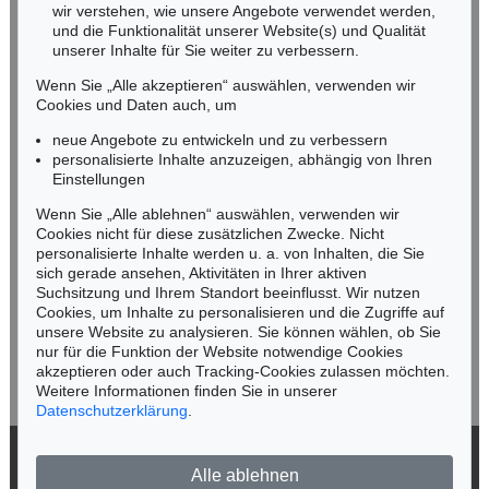
wir verstehen, wie unsere Angebote verwendet werden,
NORDDEUTSCHLAND
und die Funktionalität unserer Website(s) und Qualität
Nico Kassel, M.A.
unserer Inhalte für Sie weiter zu verbessern.
Tel.: +49 (0)89 55244-164
Wenn Sie „Alle akzeptieren“ auswählen, verwenden wir
Mobil: +49 (0)171 8618661
Cookies und Daten auch, um
n.kassel@kettererkunst.de
neue Angebote zu entwickeln und zu verbessern
personalisierte Inhalte anzuzeigen, abhängig von Ihren
Einstellungen
Keine Auktion mehr verpassen!
Wenn Sie „Alle ablehnen“ auswählen, verwenden wir
Wir informieren Sie rechtzeitig.
Cookies nicht für diese zusätzlichen Zwecke. Nicht
personalisierte Inhalte werden u. a. von Inhalten, die Sie
sich gerade ansehen, Aktivitäten in Ihrer aktiven
Suchsitzung und Ihrem Standort beeinflusst. Wir nutzen
Cookies, um Inhalte zu personalisieren und die Zugriffe auf
Jetzt zum Newsletter anmelden >
unsere Website zu analysieren. Sie können wählen, ob Sie
nur für die Funktion der Website notwendige Cookies
akzeptieren oder auch Tracking-Cookies zulassen möchten.
Weitere Informationen finden Sie in unserer
Datenschutzerklärung
.
© 2026 Ketterer Kunst GmbH & Co. KG
Alle ablehnen