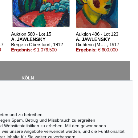
Auktion 560 - Lot 15
Auktion 496 - Lot 123
A. JAWLENSKY
A. JAWLENSKY
17
Berge in Oberstdorf
, 1912
Dichterin (Mystischer Kopf)
, 1917
0
Ergebnis:
€ 1.076.500
Ergebnis:
€ 600.000
KÖLN
Cordula Lichtenberg
Gertrudenstraße 24-28
50667 Köln
Tel.: +49 (0)221 510 908-15
infokoeln@kettererkunst.de
eten und zu betreiben
Auktion 432 - Lot 324
egen Spam, Betrug und Missbrauch zu ergreifen
ALEXEJ VON JAWLENSKY
nd Websitestatistiken zu erheben. Mit den gewonnenen
Sonnenuntergang, Borkum
, 1928
, wie unsere Angebote verwendet werden, und die Funktionalität
Ergebnis:
€ 400.000
er Inhalte für Sie weiter zu verbessern.