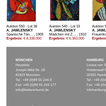
Auktion 550 - Lot 38
Auktion 540 - Lot 33
Auktion 
A. JAWLENSKY
A. JAWLENSKY
A. JAW
Spanische Tänzerin
, 1909
Mädchen mit Zopf
, 1910
Ergebnis:
€ 8.338.000
Ergebnis:
€ 6.383.000
Ergebni
MÜNCHEN
HAMBURG
Hauptsitz
Louisa von S
Joseph-Wild-Str. 18
Holstenwall 
81829 München
20355 Hamb
Tel.: +49 (0)89 55 244-0
Tel.: +49 (0
Fax: +49 (0)89 55 244-177
Fax: +49 (0)
info@kettererkunst.de
infohamburg
Auktion 600 - Lot 71
Auktion 540 - Lot 23
Aukt
A. JAWLENSKY
A. JAWLENSKY
ALE
Mystischer Kopf: Trotz
, 1918
Garten in Carantec
, 1906
Ergebnis:
€ 580.500
Ergebnis:
€ 558.800
Erge