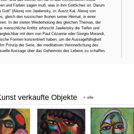
rmen und Farben sagen muß, was in ihm Göttliches ist. Darum
 Gott“ (Alexej von Jawlensky, in: Ausst.Kat. Alexej von
 gleich den russischen Ikonen seiner Heimat, in einer
ren. In der steten Wiederholung des gleichen Themas, der
s menschliche Antlitz erforscht Jawlensky die Tiefen und
rgleichbar mit dem von Paul Cézanne oder Giorgio Morandi,
rische Formen konzentriert haben, um die Aussagefähigkeit
m Prinzip der Serie, der meditativen Verinnerlichung des
isuelle Aussage über das Geheimnis des Lebens zu schaffen.
Kunst verkaufte Objekte
+
alle