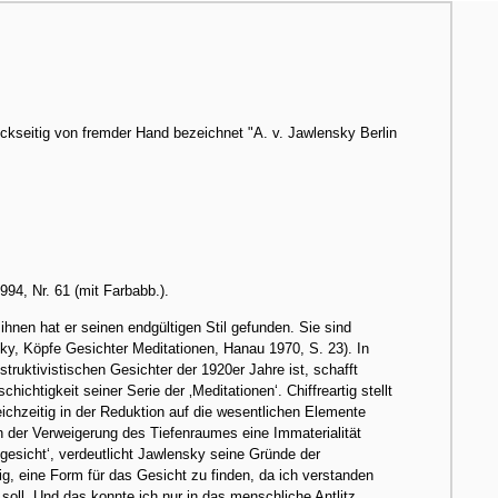
kseitig von fremder Hand bezeichnet "A. v. Jawlensky Berlin
94, Nr. 61 (mit Farbabb.).
hnen hat er seinen endgültigen Stil gefunden. Sie sind
ky, Köpfe Gesichter Meditationen, Hanau 1970, S. 23). In
struktivistischen Gesichter der 1920er Jahre ist, schafft
ichtigkeit seiner Serie der ‚Meditationen‘. Chiffreartig stellt
ichzeitig in der Reduktion auf die wesentlichen Elemente
 der Verweigerung des Tiefenraumes eine Immaterialität
dsgesicht‘, verdeutlicht Jawlensky seine Gründe der
g, eine Form für das Gesicht zu finden, da ich verstanden
soll. Und das konnte ich nur in das menschliche Antlitz