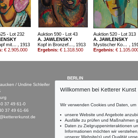
525 - Lot 232
Auktion 590 - Lot 43
Auktion 520 - Lot 313
LENSKY
A. JAWLENSKY
A. JAWLENSKY
Frauenkopf mit Blumen im Haar
, 1913
Kopf in Bronzefarben – Bildnis Sacharoff
, 1913
Mystischer Kopf: Galka Fatum - Fate
, 19
s:
€ 2.905.000
Ergebnis:
€ 1.318.500
Ergebnis:
€ 1.105.00
BERLIN
aucken / Undine Schleifer
Dr. Simone Wiechers
Willkommen bei Ketterer Kunst
5
Fasanenstr. 70
urg
10719 Berlin
)40 37 49 61-0
Tel.: +49 (0)30 88 67 53-63
Wir verwenden Cookies und Daten, um
40 37 49 61-66
Fax: +49 (0)30 88 67 56-43
unsere Website und Angebote anzubi
@kettererkunst.de
infoberlin@kettererkunst.de
ion 424 - Lot 214
Auktion 525 - Lot 204
Ausfälle zu prüfen und Maßnahmen g
XEJ VON JAWLENSKY
A. JAWLENSKY
Daten zu Zielgruppeninteraktionen u
Ohne Titel, Fragment (Stillleben mit grünem Reiter)
, 1908
Stillleben
, 1910
Informationen möchten wir verstehen
bnis:
€ 500.000
Ergebnis:
€ 400.000
unserer Website(s) und Qualität unser