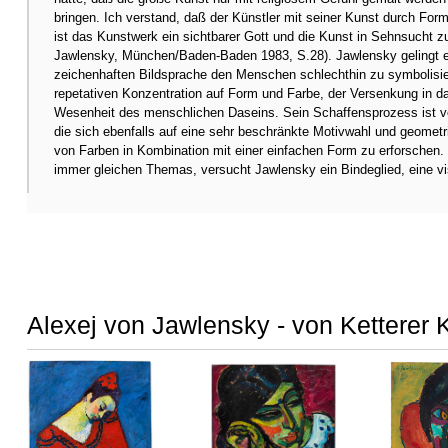
bringen. Ich verstand, daß der Künstler mit seiner Kunst durch Fo
ist das Kunstwerk ein sichtbarer Gott und die Kunst in Sehnsucht zu
Jawlensky, München/Baden-Baden 1983, S.28). Jawlensky gelingt es,
zeichenhaften Bildsprache den Menschen schlechthin zu symbolisie
repetativen Konzentration auf Form und Farbe, der Versenkung in da
Wesenheit des menschlichen Daseins. Sein Schaffensprozess ist ve
die sich ebenfalls auf eine sehr beschränkte Motivwahl und geomet
von Farben in Kombination mit einer einfachen Form zu erforschen. I
immer gleichen Themas, versucht Jawlensky ein Bindeglied, eine v
Alexej von Jawlensky - von Ketterer 