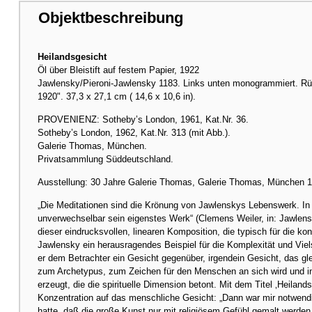
Objektbeschreibung
Heilandsgesicht
Öl über Bleistift auf festem Papier, 1922
Jawlensky/Pieroni-Jawlensky 1183. Links unten monogrammiert. Rüc
1920". 37,3 x 27,1 cm ( 14,6 x 10,6 in).
PROVENIENZ: Sotheby’s London, 1961, Kat.Nr. 36.
Sotheby’s London, 1962, Kat.Nr. 313 (mit Abb.).
Galerie Thomas, München.
Privatsammlung Süddeutschland.
Ausstellung: 30 Jahre Galerie Thomas, Galerie Thomas, München 19
„Die Meditationen sind die Krönung von Jawlenskys Lebenswerk. In i
unverwechselbar sein eigenstes Werk“ (Clemens Weiler, in: Jawlens
dieser eindrucksvollen, linearen Komposition, die typisch für die kon
Jawlensky ein herausragendes Beispiel für die Komplexität und Vielsch
er dem Betrachter ein Gesicht gegenüber, irgendein Gesicht, das gle
zum Archetypus, zum Zeichen für den Menschen an sich wird und in
erzeugt, die die spirituelle Dimension betont. Mit dem Titel ‚Heilan
Konzentration auf das menschliche Gesicht: „Dann war mir notwendi
hatte, daß die große Kunst nur mit religiösem Gefühl gemalt werden 