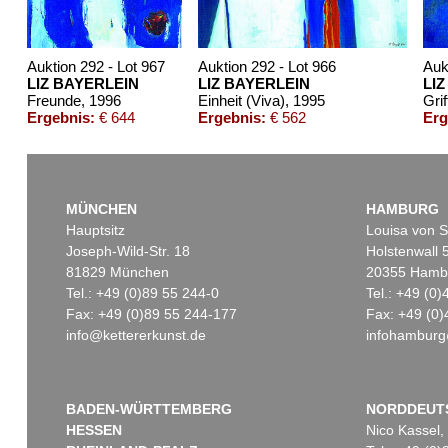
Auktion 292 - Lot 967
Auktion 292 - Lot 966
Auk
LIZ BAYERLEIN
LIZ BAYERLEIN
LI
Freunde
, 1996
Einheit (Viva)
, 1995
Ergebnis:
€ 644
Ergebnis:
€ 562
Erg
MÜNCHEN
HAMBURG
Hauptsitz
Louisa von S
Joseph-Wild-Str. 18
Holstenwall 
81829 München
20355 Hamb
Tel.: +49 (0)89 55 244-0
Tel.: +49 (0
Fax: +49 (0)89 55 244-177
Fax: +49 (0)
info@kettererkunst.de
infohamburg
BADEN-WÜRTTEMBERG
NORDDEUT
HESSEN
Nico Kassel,