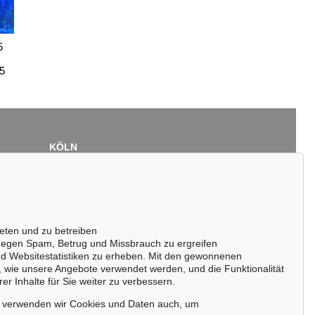
5
95
KÖLN
Cordula Lichtenberg
Gertrudenstraße 24-28
50667 Köln
Tel.: +49 (0)221 510 908-15
infokoeln@kettererkunst.de
eten und zu betreiben
egen Spam, Betrug und Missbrauch zu ergreifen
nd Websitestatistiken zu erheben. Mit den gewonnenen
, wie unsere Angebote verwendet werden, und die Funktionalität
er Inhalte für Sie weiter zu verbessern.
passen!
zeitig.
, verwenden wir Cookies und Daten auch, um