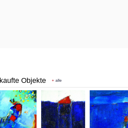
rkaufte Objekte
+
alle