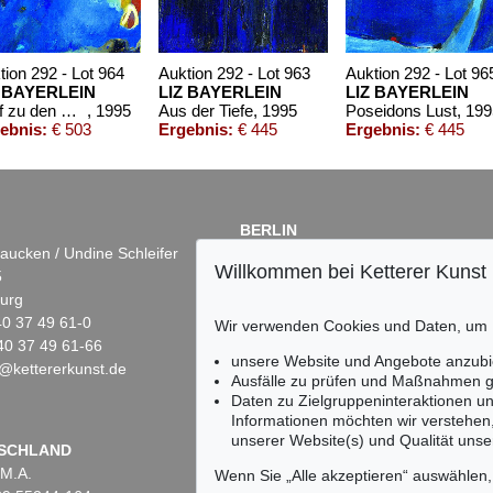
tion 292 - Lot 964
Auktion 292 - Lot 963
Auktion 292 - Lot 96
Z BAYERLEIN
LIZ BAYERLEIN
LIZ BAYERLEIN
Griff zu den Sternen
, 1995
Aus der Tiefe
, 1995
Poseidons Lust
, 19
ebnis:
€ 503
Ergebnis:
€ 445
Ergebnis:
€ 445
BERLIN
aucken / Undine Schleifer
Dr. Simone Wiechers
Willkommen bei Ketterer Kunst
5
Fasanenstr. 70
urg
10719 Berlin
)40 37 49 61-0
Tel.: +49 (0)30 88 67 53-63
Wir verwenden Cookies und Daten, um
40 37 49 61-66
Fax: +49 (0)30 88 67 56-43
unsere Website und Angebote anzubi
@kettererkunst.de
infoberlin@kettererkunst.de
Ausfälle zu prüfen und Maßnahmen g
Daten zu Zielgruppeninteraktionen u
Informationen möchten wir verstehen
unserer Website(s) und Qualität unser
Keine Auktion mehr ver
SCHLAND
 M.A.
Wir informieren Sie recht
Wenn Sie „Alle akzeptieren“ auswählen