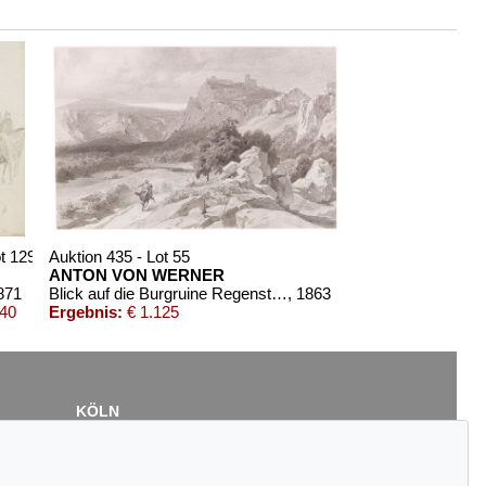
ot 1290
Auktion 435 - Lot 55
ANTON VON WERNER
871
Blick auf die Burgruine Regenstein im Harz
, 1863
440
Ergebnis:
€ 1.125
KÖLN
Cordula Lichtenberg
Gertrudenstraße 24-28
50667 Köln