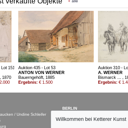
t verkaufte Objekte
+
alle
 Lot 151
Auktion 435 - Lot 53
Auktion 310 - L
ANTON VON WERNER
A. WERNER
, 1870
Bauerngehöft
, 1885
Bismarck und General von Hartmann vor Longchamps 1. März 1871
, 1
2.000
Ergebnis:
€ 1.500
Ergebnis:
€ 1.
BERLIN
aucken / Undine Schleifer
Dr. Simone Wiechers
Willkommen bei Ketterer Kunst
5
Fasanenstr. 70
urg
10719 Berlin