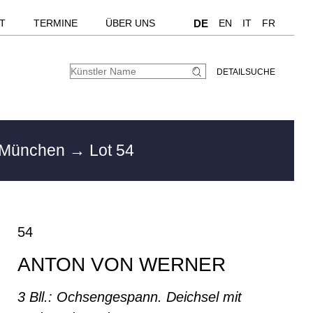
T
TERMINE
ÜBER UNS
DE
EN
IT
FR
DETAILSUCHE
n München
→ Lot 54
54
ANTON VON WERNER
3 Bll.: Ochsengespann. Deichsel mit