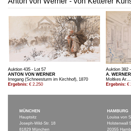
Anton von Werner - von Ketterer Kuns
Auktion 435 - Lot 57
Auktion 382 -
ANTON VON WERNER
A. WERNER
Irregang (Schneesturm im Kirchhof)
, 1870
Moltkes Arbeitszimmer in Versailles
Ergebnis:
€ 2.250
Ergebnis:
€ 
MÜNCHEN
HAMBURG
Hauptsitz
Louisa von S
Joseph-Wild-Str. 18
Holstenwall 
81829 München
20355 Hamb