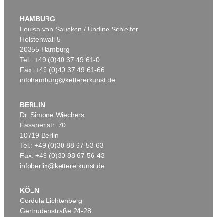
ARNULF RAINER
ARNULF RAINER
Kreuz
, 1988
Ohne Titel
, 1959
HAMBURG
Ergebnis:
€ 279.400
Ergebnis:
€ 175.000
Louisa von Saucken / Undine Schleifer
Holstenwall 5
20355 Hamburg
Tel.: +49 (0)40 37 49 61-0
Fax: +49 (0)40 37 49 61-66
infohamburg@kettererkunst.de
BERLIN
Dr. Simone Wiechers
Fasanenstr. 70
Auktion 524 - Lot 8
10719 Berlin
ARNULF RAINER
Tel.: +49 (0)30 88 67 53-63
Horizontalgestaltung
, 1951
Ergebnis:
€ 168.750
Fax: +49 (0)30 88 67 56-43
infoberlin@kettererkunst.de
KÖLN
Cordula Lichtenberg
Gertrudenstraße 24-28