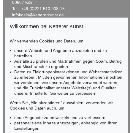
50667 Köln
Tel.: +49 (0)221 510 908-15
infokoeln@kettererkunst.de
Willkommen bei Ketterer Kunst
Auktion 606 - Lot 6
Auktion 545 - Lot 59
BADEN-WÜRTTEMBERG
ARNULF RAINER
ARNULF RAINER
HESSEN
Übermalte Übermalung
, 1956
Übermalung
, 1957
Wir verwenden Cookies und Daten, um
RHEINLAND-PFALZ
Ergebnis:
€ 154.800
Ergebnis:
€ 146.050
Miriam Heß
unsere Website und Angebote anzubieten und zu
Tel.: +49 (0)62 21 58 80-038
betreiben
Ausfälle zu prüfen und Maßnahmen gegen Spam, Betrug
Fax: +49 (0)62 21 58 80-595
und Missbrauch zu ergreifen
infoheidelberg@kettererkunst.de
Daten zu Zielgruppeninteraktionen und Websitestatistiken
zu erheben. Mit den gewonnenen Informationen möchten
wir verstehen, wie unsere Angebote verwendet werden,
NORDDEUTSCHLAND
und die Funktionalität unserer Website(s) und Qualität
Nico Kassel, M.A.
unserer Inhalte für Sie weiter zu verbessern.
Tel.: +49 (0)89 55244-164
Mobil: +49 (0)171 8618661
Wenn Sie „Alle akzeptieren“ auswählen, verwenden wir
n.kassel@kettererkunst.de
Cookies und Daten auch, um
Auktion 420 - Lot 827
Auktion 500 - Lot 272
ARNULF RAINER
ARNULF RAINER
neue Angebote zu entwickeln und zu verbessern
Schwarze Übermalung
, 1961
Fingermalerei - Kreuzübermalung
, 1987
personalisierte Inhalte anzuzeigen, abhängig von Ihren
Ergebnis:
€ 103.750
Ergebnis:
€ 93.750
Keine Auktion mehr verpassen!
Einstellungen