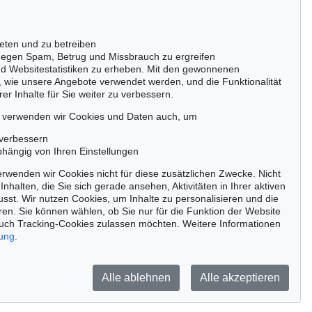
50667 Köln
Tel.: +49 (0)221 510 908-15
infokoeln@kettererkunst.de
eten und zu betreiben
Auktion 470 - Lot 956
Auktion 541 - Lot 209
egen Spam, Betrug und Missbrauch zu ergreifen
GÜNTHER FÖRG
G. FÖRG
nd Websitestatistiken zu erheben. Mit den gewonnenen
Fenster I
, 1989
Aller Retour
, 2008
, wie unsere Angebote verwendet werden, und die Funktionalität
Ergebnis:
€ 125.000
Ergebnis:
€ 120.650
er Inhalte für Sie weiter zu verbessern.
passen!
zeitig.
, verwenden wir Cookies und Daten auch, um
 verbessern
bhängig von Ihren Einstellungen
rwenden wir Cookies nicht für diese zusätzlichen Zwecke. Nicht
Jetzt zum Newsletter anmelden >
Inhalten, die Sie sich gerade ansehen, Aktivitäten in Ihrer aktiven
sst. Wir nutzen Cookies, um Inhalte zu personalisieren und die
ren. Sie können wählen, ob Sie nur für die Funktion der Website
uch Tracking-Cookies zulassen möchten. Weitere Informationen
rung
.
Barrierefreiheit
Impressum
Datenschutz
Alle ablehnen
Alle akzeptieren