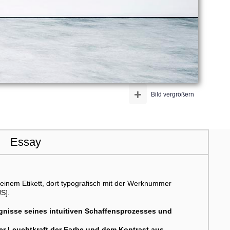
+
Bild vergrößern
Essay
 einem Etikett, dort typografisch mit der Werknummer
S].
ugnisse seines intuitiven Schaffensprozesses und
der Leuchtkraft der Farbe und dem Kontrast aus