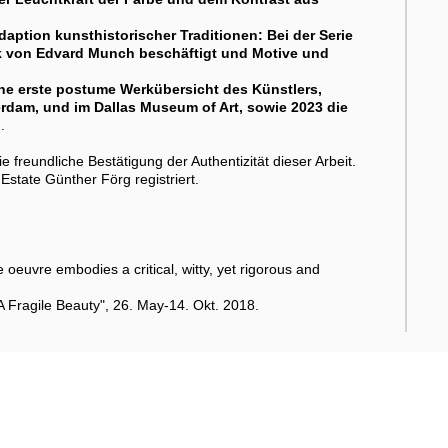
daption kunsthistorischer Traditionen: Bei der Serie
erk von Edvard Munch beschäftigt und Motive und
ne erste postume Werkübersicht des Künstlers,
erdam, und im Dallas Museum of Art, sowie 2023 die
i
.
freundliche Bestätigung der Authentizität dieser Arbeit.
state Günther Förg registriert.
 oeuvre embodies a critical, witty, yet rigorous and
 Fragile Beauty", 26. May-14. Okt. 2018.