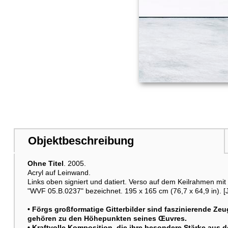
Objektbeschreibung
Ohne Titel
. 2005.
Acryl auf Leinwand.
Links oben signiert und datiert. Verso auf dem Keilrahmen mit
"WVF 05.B.0237" bezeichnet. 195 x 165 cm (76,7 x 64,9 in). [J
• Förgs großformatige Gitterbilder sind faszinierende Ze
gehören zu den Höhepunkten seines Œuvres.
• Kraftvolle Komposition, die ihre besondere Stärke aus 