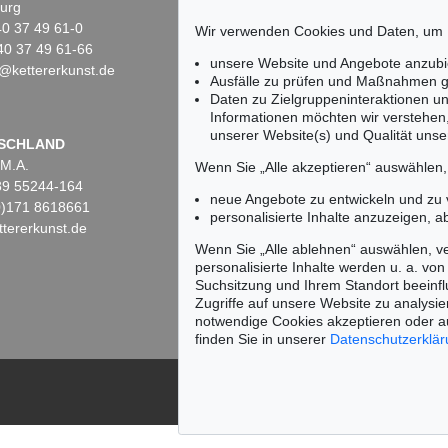
urg
10719 Berlin
)40 37 49 61-0
Tel.: +49 (0)30 88 67 53-63
Wir verwenden Cookies und Daten, um
40 37 49 61-66
Fax: +49 (0)30 88 67 56-43
unsere Website und Angebote anzubi
@kettererkunst.de
infoberlin@kettererkunst.de
n 606 - Lot 12
Auktion 600 - Lot 52
Ausfälle zu prüfen und Maßnahmen g
HER FÖRG
GÜNTHER FÖRG
Daten zu Zielgruppeninteraktionen u
itel
, 2006
Farbfeld
, 1986
Informationen möchten wir verstehen
nis:
€ 154.800
Ergebnis:
€ 154.800
unserer Website(s) und Qualität unser
Keine Auktion mehr ver
SCHLAND
 M.A.
Wir informieren Sie recht
Wenn Sie „Alle akzeptieren“ auswählen
)89 55244-164
neue Angebote zu entwickeln und zu
(0)171 8618661
personalisierte Inhalte anzuzeigen, a
tererkunst.de
Wenn Sie „Alle ablehnen“ auswählen, ve
personalisierte Inhalte werden u. a. von 
Suchsitzung und Ihrem Standort beeinflu
Zugriffe auf unsere Website zu analysie
notwendige Cookies akzeptieren oder a
finden Sie in unserer
Datenschutzerklä