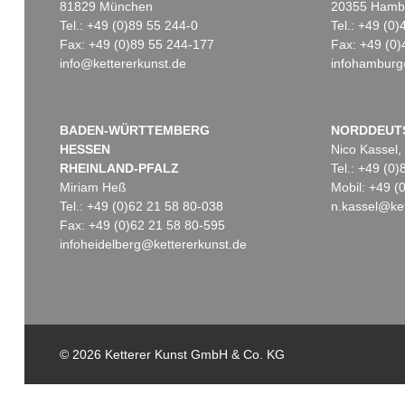
81829 München
20355 Hamb
Tel.: +49 (0)89 55 244-0
Tel.: +49 (0
Fax: +49 (0)89 55 244-177
Fax: +49 (0)
info@kettererkunst.de
infohamburg
Auktion 530 - Lot 76
Auktion 535 - Lot 29
Auktio
GÜNTHER FÖRG
G. FÖRG
GÜNT
Metro 4
, 2001
Untitled
, 1993
Ohne T
Ergebnis:
€ 175.000
Ergebnis:
€ 162.500
Ergeb
BADEN-WÜRTTEMBERG
NORDDEUT
HESSEN
Nico Kassel,
RHEINLAND-PFALZ
Tel.: +49 (0
Miriam Heß
Mobil: +49 
Tel.: +49 (0)62 21 58 80-038
n.kassel@ket
Fax: +49 (0)62 21 58 80-595
infoheidelberg@kettererkunst.de
Auktion 605 - Lot 181
G. FÖRG
Ohne Titel
, 1999
© 2026 Ketterer Kunst GmbH & Co. KG
Ergebnis:
€ 116.100