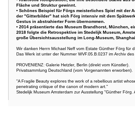
Fläche und Struktur gewinnt.
• Schönes Beispiel für Förgs meisterliches Spiel mit der A
der "Gitterbilder" hat sich Förg intensiv mit dem Spätw
Gestus in abstrahierter Form übernommen.
• 2014 präsentierte das Museum Brandhorst, München, ei
2018 folgte die Retrospektive im Stedelijk Museum, Amst
große Übersichtsausstellung im Long-Museum, Shangha
Wir danken Herrn Michael Neff vom Estate Günther Förg für die 
Das Werk ist unter der Nummer WVF.05.B.0237 im Archiv des E
PROVENIENZ: Galerie Hetzler, Berlin (direkt vom Künstler).
Privatsammlung Deutschland (vom Vorgenannten erworben).
"A Fragile Beauty explores the work of a rebellious artist whose
penetrating critique of the canon of modern art."
Stedelijk Museum Amsterdam zur Ausstellung "Günther Förg. A