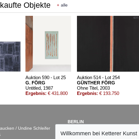
rkaufte Objekte
+
alle
Auktion 590 - Lot 25
Auktion 514 - Lot 254
G. FÖRG
GÜNTHER FÖRG
Untitled
, 1987
Ohne Titel
, 2003
Ergebnis:
€ 431.800
Ergebnis:
€ 193.750
BERLIN
aucken / Undine Schleifer
Dr. Simone Wiechers
Willkommen bei Ketterer Kunst
5
Fasanenstr. 70