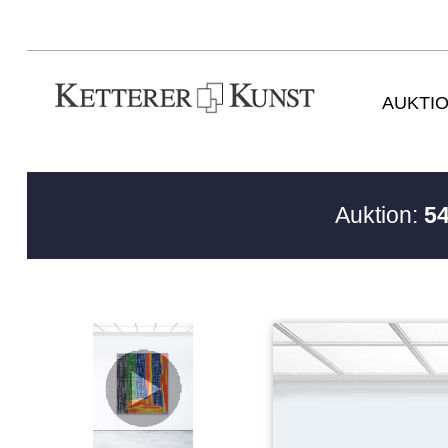
AUKTI
Auktion:
54