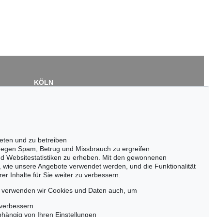
KÖLN
Cordula Lichtenberg
Gertrudenstraße 24-28
50667 Köln
Tel.: +49 (0)221 510 908-15
infokoeln@kettererkunst.de
eten und zu betreiben
egen Spam, Betrug und Missbrauch zu ergreifen
nd Websitestatistiken zu erheben. Mit den gewonnenen
, wie unsere Angebote verwendet werden, und die Funktionalität
er Inhalte für Sie weiter zu verbessern.
passen!
zeitig.
, verwenden wir Cookies und Daten auch, um
 verbessern
bhängig von Ihren Einstellungen