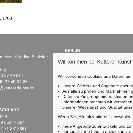
, 1760
BERLIN
aucken / Undine Schleifer
Dr. Simone Wiechers
Willkommen bei Ketterer Kunst
5
Fasanenstr. 70
urg
10719 Berlin
)40 37 49 61-0
Tel.: +49 (0)30 88 67 53-63
Wir verwenden Cookies und Daten, um
40 37 49 61-66
Fax: +49 (0)30 88 67 56-43
unsere Website und Angebote anzubi
@kettererkunst.de
infoberlin@kettererkunst.de
Ausfälle zu prüfen und Maßnahmen g
Daten zu Zielgruppeninteraktionen u
Informationen möchten wir verstehen
unserer Website(s) und Qualität unser
Keine Auktion mehr ver
SCHLAND
 M.A.
Wir informieren Sie recht
Wenn Sie „Alle akzeptieren“ auswählen
)89 55244-164
neue Angebote zu entwickeln und zu
(0)171 8618661
personalisierte Inhalte anzuzeigen, a