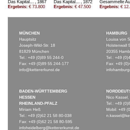
Das Kapital. Band 1
, 1867
Das Kapital. Mit eigh. Widmung
, 1872
Ergebnis:
€ 73.800
Ergebnis:
€ 47.500
Ergebnis:
€ 12
MÜNCHEN
HAMBURG
Hauptsitz
Louisa von S
Joseph-Wild-Str. 18
Holstenwall 
81829 München
20355 Hamb
Tel.: +49 (0)89 55 244-0
Tel.: +49 (0
Fax: +49 (0)89 55 244-177
Fax: +49 (0)
info@kettererkunst.de
infohamburg
BADEN-WÜRTTEMBERG
NORDDEUT
HESSEN
Nico Kassel,
RHEINLAND-PFALZ
Tel.: +49 (0
Miriam Heß
Mobil: +49 
Tel.: +49 (0)62 21 58 80-038
n.kassel@ket
Fax: +49 (0)62 21 58 80-595
infoheidelberg@kettererkunst.de