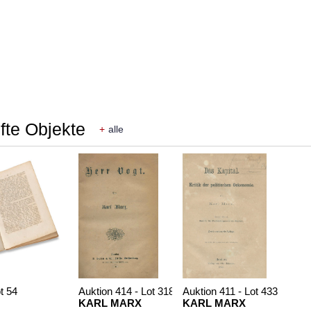
fte Objekte
+
alle
t 54
Auktion 414 - Lot 318
Auktion 411 - Lot 433
KARL MARX
KARL MARX