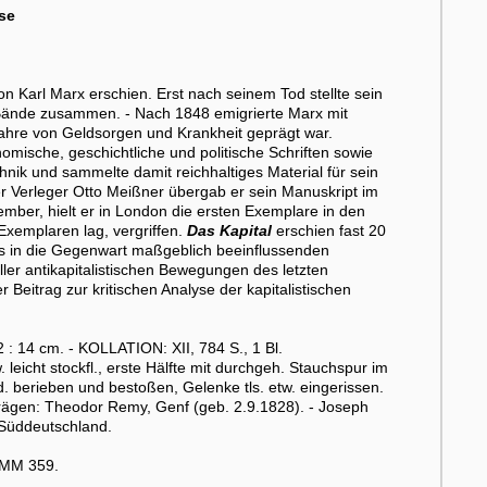
se
on Karl Marx erschien. Erst nach seinem Tod stellte sein
 Bände zusammen. - Nach 1848 emigrierte Marx mit
Jahre von Geldsorgen und Krankheit geprägt war.
nomische, geschichtliche und politische Schriften sowie
nik und sammelte damit reichhaltiges Material für sein
er Verleger Otto Meißner übergab er sein Manuskript im
mber, hielt er in London die ersten Exemplare in den
Exemplaren lag, vergriffen.
Das Kapital
erschien fast 20
s in die Gegenwart maßgeblich beeinflussenden
ller antikapitalistischen Bewegungen des letzten
 Beitrag zur kritischen Analyse der kapitalistischen
: 14 cm. - KOLLATION: XII, 784 S., 1 Bl.
eicht stockfl., erste Hälfte mit durchgeh. Stauchspur im
nbd. berieben und bestoßen, Gelenke tls. etw. eingerissen.
trägen: Theodor Remy, Genf (geb. 2.9.1828). - Joseph
 Süddeutschland.
PMM 359.