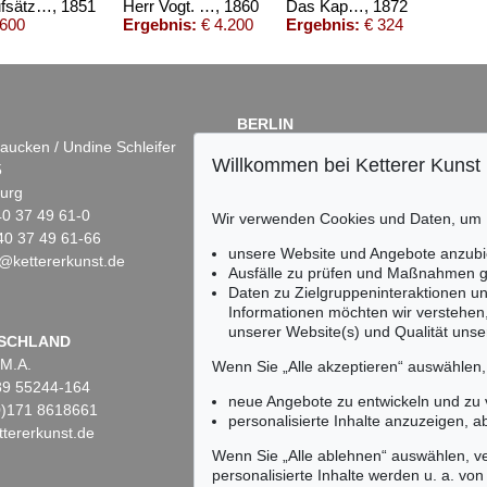
Gesammelte Aufsätze. 1851
, 1851
Herr Vogt. 1860.
, 1860
Das Kapital. Band I. 2. Ausg. 1872.
, 1872
.600
Ergebnis:
€ 4.200
Ergebnis:
€ 324
BERLIN
aucken / Undine Schleifer
Dr. Simone Wiechers
Willkommen bei Ketterer Kunst
5
Fasanenstr. 70
urg
10719 Berlin
)40 37 49 61-0
Tel.: +49 (0)30 88 67 53-63
Wir verwenden Cookies und Daten, um
40 37 49 61-66
Fax: +49 (0)30 88 67 56-43
unsere Website und Angebote anzubi
@kettererkunst.de
infoberlin@kettererkunst.de
Ausfälle zu prüfen und Maßnahmen g
Daten zu Zielgruppeninteraktionen u
Informationen möchten wir verstehen
unserer Website(s) und Qualität unser
Keine Auktion mehr ver
SCHLAND
 M.A.
Wir informieren Sie recht
Wenn Sie „Alle akzeptieren“ auswählen
)89 55244-164
neue Angebote zu entwickeln und zu
(0)171 8618661
personalisierte Inhalte anzuzeigen, a
tererkunst.de
Wenn Sie „Alle ablehnen“ auswählen, ve
personalisierte Inhalte werden u. a. von 