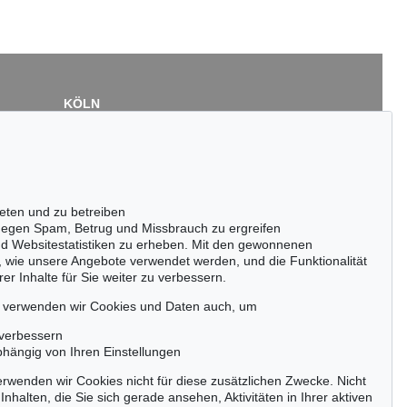
KÖLN
Cordula Lichtenberg
Gertrudenstraße 24-28
50667 Köln
Tel.: +49 (0)221 510 908-15
infokoeln@kettererkunst.de
eten und zu betreiben
egen Spam, Betrug und Missbrauch zu ergreifen
nd Websitestatistiken zu erheben. Mit den gewonnenen
, wie unsere Angebote verwendet werden, und die Funktionalität
er Inhalte für Sie weiter zu verbessern.
passen!
zeitig.
, verwenden wir Cookies und Daten auch, um
 verbessern
bhängig von Ihren Einstellungen
rwenden wir Cookies nicht für diese zusätzlichen Zwecke. Nicht
Jetzt zum Newsletter anmelden >
Inhalten, die Sie sich gerade ansehen, Aktivitäten in Ihrer aktiven