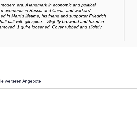
he modern era. A landmark in economic and political
alist movements in Russia and China, and workers'
ed in Marx's lifetime; his friend and supporter Friedrich
f calf with gilt spine. - Slightly browned and foxed in
 removed, 1 quire loosened. Cover rubbed and slightly
lle weiteren Angebote