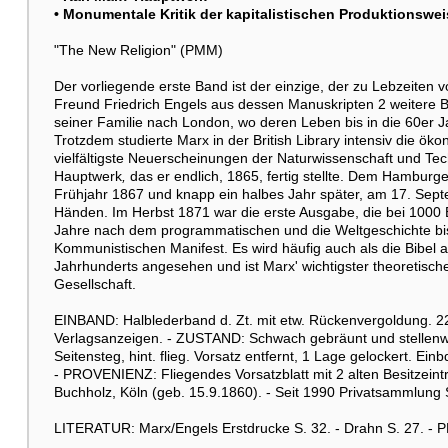
• Monumentale Kritik der kapitalistischen Produktionswei
"The New Religion" (PMM)
Der vorliegende erste Band ist der einzige, der zu Lebzeiten v
Freund Friedrich Engels aus dessen Manuskripten 2 weitere
seiner Familie nach London, wo deren Leben bis in die 60er 
Trotzdem studierte Marx in der British Library intensiv die öko
vielfältigste Neuerscheinungen der Naturwissenschaft und Tech
Hauptwerk
,
das er endlich, 1865, fertig stellte. Dem Hamburg
Frühjahr 1867 und knapp ein halbes Jahr später, am 17. Septe
Händen. Im Herbst 1871 war die erste Ausgabe, die bei 1000 
Jahre nach dem programmatischen und die Weltgeschichte bi
Kommunistischen Manifest. Es wird häufig auch als die Bibel a
Jahrhunderts angesehen und ist Marx' wichtigster theoretischer
Gesellschaft.
EINBAND: Halblederband d. Zt. mit etw. Rückenvergoldung. 22 
Verlagsanzeigen. - ZUSTAND: Schwach gebräunt und stellenw. l
Seitensteg, hint. flieg. Vorsatz entfernt, 1 Lage gelockert. Ei
- PROVENIENZ: Fliegendes Vorsatzblatt mit 2 alten Besitzein
Buchholz, Köln (geb. 15.9.1860). - Seit 1990 Privatsammlung
LITERATUR: Marx/Engels Erstdrucke S. 32. - Drahn S. 27. - 