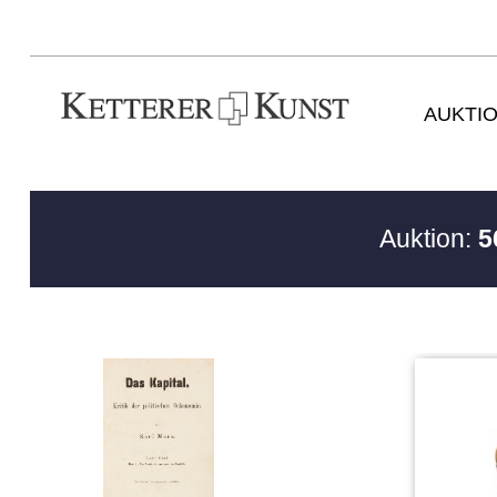
AUKTI
Auktion:
5