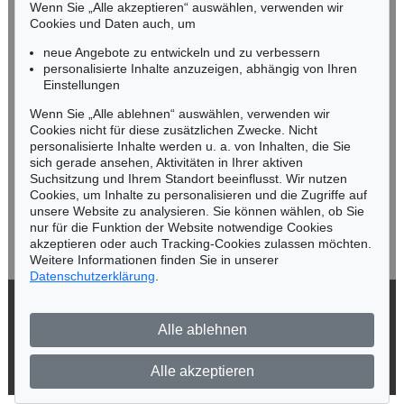
Mobil: +49 (0)171 8618661
Wenn Sie „Alle akzeptieren“ auswählen, verwenden wir
n.kassel@kettererkunst.de
Cookies und Daten auch, um
neue Angebote zu entwickeln und zu verbessern
personalisierte Inhalte anzuzeigen, abhängig von Ihren
Keine Auktion mehr verpassen!
Einstellungen
Wir informieren Sie rechtzeitig.
Wenn Sie „Alle ablehnen“ auswählen, verwenden wir
Cookies nicht für diese zusätzlichen Zwecke. Nicht
personalisierte Inhalte werden u. a. von Inhalten, die Sie
sich gerade ansehen, Aktivitäten in Ihrer aktiven
Suchsitzung und Ihrem Standort beeinflusst. Wir nutzen
Jetzt zum Newsletter anmelden >
Cookies, um Inhalte zu personalisieren und die Zugriffe auf
unsere Website zu analysieren. Sie können wählen, ob Sie
nur für die Funktion der Website notwendige Cookies
akzeptieren oder auch Tracking-Cookies zulassen möchten.
Weitere Informationen finden Sie in unserer
Datenschutzerklärung
.
© 2026 Ketterer Kunst GmbH & Co. KG
Alle ablehnen
Datenschutz
Impressum
Barrierefreiheit
Alle akzeptieren