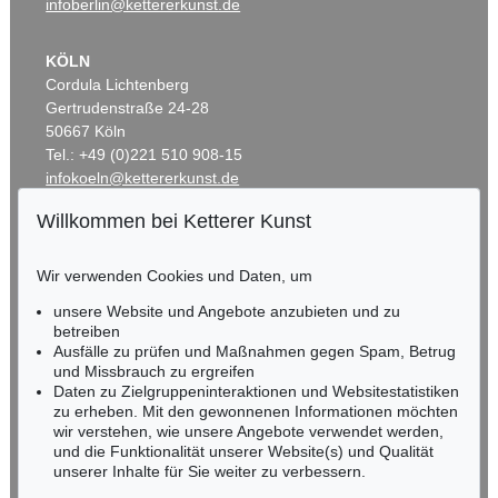
infoberlin@kettererkunst.de
KÖLN
Cordula Lichtenberg
Gertrudenstraße 24-28
50667 Köln
Tel.: +49 (0)221 510 908-15
infokoeln@kettererkunst.de
Willkommen bei Ketterer Kunst
BADEN-WÜRTTEMBERG
HESSEN
Wir verwenden Cookies und Daten, um
RHEINLAND-PFALZ
Miriam Heß
unsere Website und Angebote anzubieten und zu
Tel.: +49 (0)62 21 58 80-038
betreiben
Ausfälle zu prüfen und Maßnahmen gegen Spam, Betrug
Fax: +49 (0)62 21 58 80-595
und Missbrauch zu ergreifen
infoheidelberg@kettererkunst.de
Daten zu Zielgruppeninteraktionen und Websitestatistiken
zu erheben. Mit den gewonnenen Informationen möchten
wir verstehen, wie unsere Angebote verwendet werden,
NORDDEUTSCHLAND
und die Funktionalität unserer Website(s) und Qualität
Nico Kassel, M.A.
unserer Inhalte für Sie weiter zu verbessern.
Tel.: +49 (0)89 55244-164