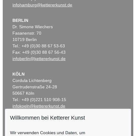
infohamburg@kettererkunst.de
BERLIN
Dr. Simone Wiechers
Fasanenstr. 70
10719 Berlin
Tel.: +49 (0)30 88 67 53-63
Fax: +49 (0)30 88 67 56-43
infoberlin@kettererkunst.de
KÖLN
Cordula Lichtenberg
Gertrudenstraße 24-28
50667 Köln
Tel.: +49 (0)221 510 908-15
infokoeln@kettererkunst.de
Willkommen bei Ketterer Kunst
BADEN-WÜRTTEMBERG
HESSEN
Wir verwenden Cookies und Daten, um
RHEINLAND-PFALZ