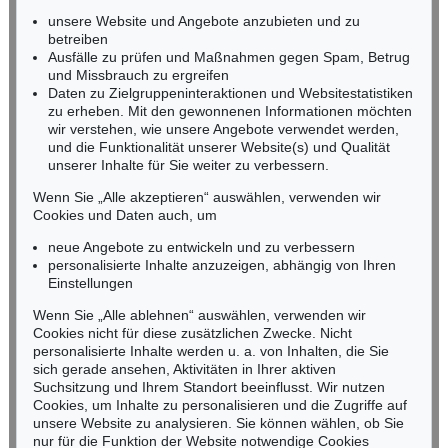
Miriam Heß
unsere Website und Angebote anzubieten und zu
Tel.: +49 (0)62 21 58 80-038
betreiben
Ausfälle zu prüfen und Maßnahmen gegen Spam, Betrug
Fax: +49 (0)62 21 58 80-595
und Missbrauch zu ergreifen
infoheidelberg@kettererkunst.de
Daten zu Zielgruppeninteraktionen und Websitestatistiken
zu erheben. Mit den gewonnenen Informationen möchten
wir verstehen, wie unsere Angebote verwendet werden,
NORDDEUTSCHLAND
und die Funktionalität unserer Website(s) und Qualität
Nico Kassel, M.A.
unserer Inhalte für Sie weiter zu verbessern.
Tel.: +49 (0)89 55244-164
Mobil: +49 (0)171 8618661
Wenn Sie „Alle akzeptieren“ auswählen, verwenden wir
n.kassel@kettererkunst.de
Cookies und Daten auch, um
neue Angebote zu entwickeln und zu verbessern
personalisierte Inhalte anzuzeigen, abhängig von Ihren
Keine Auktion mehr verpassen!
Einstellungen
Wir informieren Sie rechtzeitig.
Wenn Sie „Alle ablehnen“ auswählen, verwenden wir
Cookies nicht für diese zusätzlichen Zwecke. Nicht
personalisierte Inhalte werden u. a. von Inhalten, die Sie
sich gerade ansehen, Aktivitäten in Ihrer aktiven
Suchsitzung und Ihrem Standort beeinflusst. Wir nutzen
Jetzt zum Newsletter anmelden >
Cookies, um Inhalte zu personalisieren und die Zugriffe auf
unsere Website zu analysieren. Sie können wählen, ob Sie
nur für die Funktion der Website notwendige Cookies