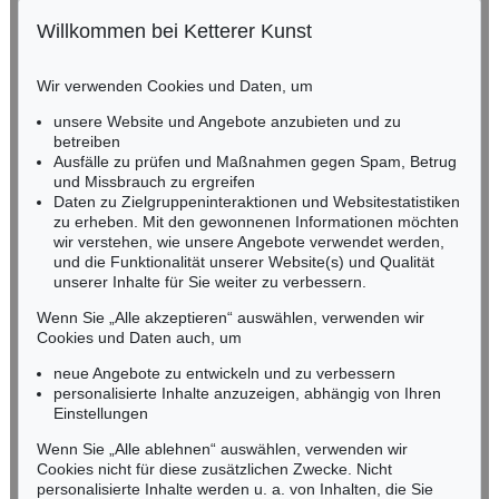
Willkommen bei Ketterer Kunst
BADEN-WÜRTTEMBERG
HESSEN
Wir verwenden Cookies und Daten, um
RHEINLAND-PFALZ
Miriam Heß
unsere Website und Angebote anzubieten und zu
Tel.: +49 (0)62 21 58 80-038
betreiben
Ausfälle zu prüfen und Maßnahmen gegen Spam, Betrug
Fax: +49 (0)62 21 58 80-595
und Missbrauch zu ergreifen
infoheidelberg@kettererkunst.de
Daten zu Zielgruppeninteraktionen und Websitestatistiken
zu erheben. Mit den gewonnenen Informationen möchten
wir verstehen, wie unsere Angebote verwendet werden,
NORDDEUTSCHLAND
und die Funktionalität unserer Website(s) und Qualität
Nico Kassel, M.A.
unserer Inhalte für Sie weiter zu verbessern.
Tel.: +49 (0)89 55244-164
Mobil: +49 (0)171 8618661
Wenn Sie „Alle akzeptieren“ auswählen, verwenden wir
n.kassel@kettererkunst.de
Cookies und Daten auch, um
neue Angebote zu entwickeln und zu verbessern
personalisierte Inhalte anzuzeigen, abhängig von Ihren
Keine Auktion mehr verpassen!
Einstellungen
Wir informieren Sie rechtzeitig.
Wenn Sie „Alle ablehnen“ auswählen, verwenden wir
Cookies nicht für diese zusätzlichen Zwecke. Nicht
personalisierte Inhalte werden u. a. von Inhalten, die Sie