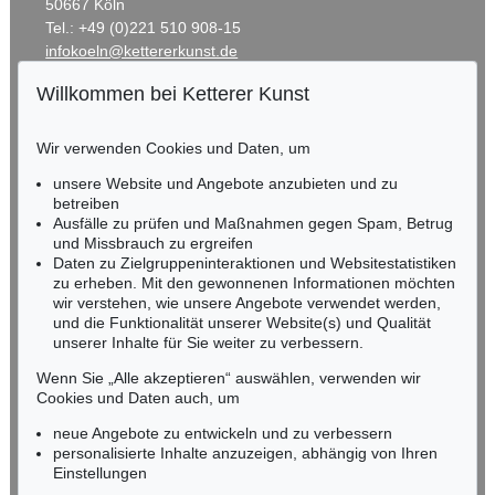
50667 Köln
Tel.: +49 (0)221 510 908-15
infokoeln@kettererkunst.de
Willkommen bei Ketterer Kunst
BADEN-WÜRTTEMBERG
HESSEN
Wir verwenden Cookies und Daten, um
RHEINLAND-PFALZ
Miriam Heß
unsere Website und Angebote anzubieten und zu
Tel.: +49 (0)62 21 58 80-038
betreiben
Ausfälle zu prüfen und Maßnahmen gegen Spam, Betrug
Fax: +49 (0)62 21 58 80-595
und Missbrauch zu ergreifen
infoheidelberg@kettererkunst.de
Daten zu Zielgruppeninteraktionen und Websitestatistiken
zu erheben. Mit den gewonnenen Informationen möchten
wir verstehen, wie unsere Angebote verwendet werden,
NORDDEUTSCHLAND
und die Funktionalität unserer Website(s) und Qualität
Nico Kassel, M.A.
unserer Inhalte für Sie weiter zu verbessern.
Tel.: +49 (0)89 55244-164
Mobil: +49 (0)171 8618661
Wenn Sie „Alle akzeptieren“ auswählen, verwenden wir
n.kassel@kettererkunst.de
Cookies und Daten auch, um
neue Angebote zu entwickeln und zu verbessern
personalisierte Inhalte anzuzeigen, abhängig von Ihren
Keine Auktion mehr verpassen!
Einstellungen