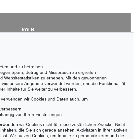
KÖLN
Cordula Lichtenberg
Gertrudenstraße 24-28
50667 Köln
Tel.: +49 (0)221 510 908-15
infokoeln@kettererkunst.de
eten und zu betreiben
egen Spam, Betrug und Missbrauch zu ergreifen
nd Websitestatistiken zu erheben. Mit den gewonnenen
, wie unsere Angebote verwendet werden, und die Funktionalität
er Inhalte für Sie weiter zu verbessern.
passen!
zeitig.
, verwenden wir Cookies und Daten auch, um
 verbessern
bhängig von Ihren Einstellungen
rwenden wir Cookies nicht für diese zusätzlichen Zwecke. Nicht
Jetzt zum Newsletter anmelden >
Inhalten, die Sie sich gerade ansehen, Aktivitäten in Ihrer aktiven
sst. Wir nutzen Cookies, um Inhalte zu personalisieren und die