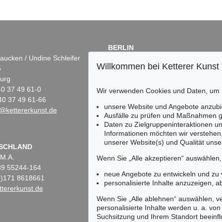
BERLIN
aucken / Undine Schleifer
Dr. Simone Wiechers
Willkommen bei Ketterer Kunst
5
Fasanenstr. 70
urg
10719 Berlin
)40 37 49 61-0
Tel.: +49 (0)30 88 67 53-63
Wir verwenden Cookies und Daten, um
40 37 49 61-66
Fax: +49 (0)30 88 67 56-43
unsere Website und Angebote anzubi
@kettererkunst.de
infoberlin@kettererkunst.de
Ausfälle zu prüfen und Maßnahmen g
Daten zu Zielgruppeninteraktionen u
Informationen möchten wir verstehen
unserer Website(s) und Qualität unser
Keine Auktion mehr ver
SCHLAND
 M.A.
Wir informieren Sie recht
Wenn Sie „Alle akzeptieren“ auswählen
)89 55244-164
neue Angebote zu entwickeln und zu
(0)171 8618661
personalisierte Inhalte anzuzeigen, a
tererkunst.de
Wenn Sie „Alle ablehnen“ auswählen, ve
personalisierte Inhalte werden u. a. von 
Suchsitzung und Ihrem Standort beeinflu