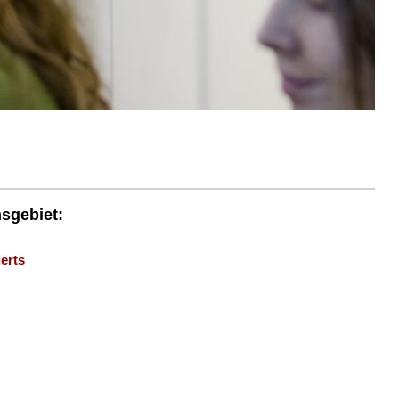
nsgebiet:
erts