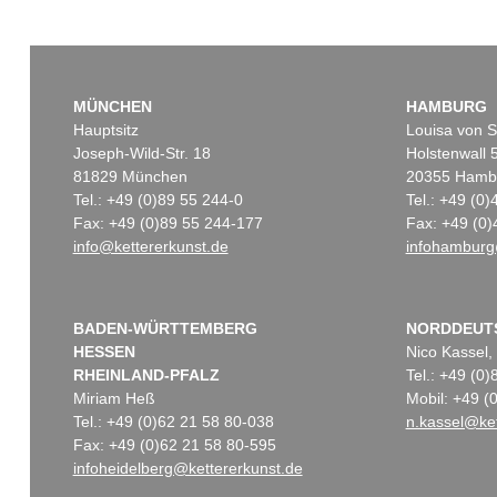
MÜNCHEN
HAMBURG
Hauptsitz
Louisa von S
Joseph-Wild-Str. 18
Holstenwall 
81829 München
20355 Hamb
Tel.: +49 (0)89 55 244-0
Tel.: +49 (0
Fax: +49 (0)89 55 244-177
Fax: +49 (0)
info@kettererkunst.de
infohamburg
BADEN-WÜRTTEMBERG
NORDDEUT
HESSEN
Nico Kassel,
RHEINLAND-PFALZ
Tel.: +49 (0
Miriam Heß
Mobil: +49 
Tel.: +49 (0)62 21 58 80-038
n.kassel@ket
Fax: +49 (0)62 21 58 80-595
infoheidelberg@kettererkunst.de