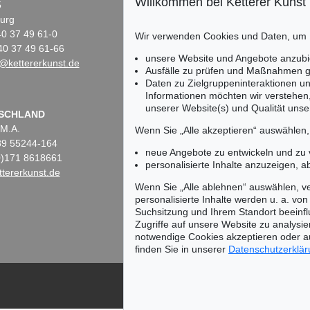
Willkommen bei Ketterer Kunst
5
Fasanenstr. 70
urg
10719 Berlin
)40 37 49 61-0
Tel.: +49 (0)30 88 67 53-63
Wir verwenden Cookies und Daten, um
40 37 49 61-66
Fax: +49 (0)30 88 67 56-43
unsere Website und Angebote anzubi
@kettererkunst.de
infoberlin@kettererkunst.de
Ausfälle zu prüfen und Maßnahmen g
Daten zu Zielgruppeninteraktionen u
Informationen möchten wir verstehen
unserer Website(s) und Qualität unser
Keine Auktion mehr ver
SCHLAND
 M.A.
Wir informieren Sie recht
Wenn Sie „Alle akzeptieren“ auswählen
)89 55244-164
neue Angebote zu entwickeln und zu
(0)171 8618661
personalisierte Inhalte anzuzeigen, a
tererkunst.de
Wenn Sie „Alle ablehnen“ auswählen, ve
personalisierte Inhalte werden u. a. von 
Suchsitzung und Ihrem Standort beeinflu
Zugriffe auf unsere Website zu analysie
notwendige Cookies akzeptieren oder a
finden Sie in unserer
Datenschutzerklä