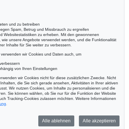
Gertrudenstraße 24-28
50667 Köln
Tel.: +49 (0)221 510 908-15
infokoeln@kettererkunst.de
eten und zu betreiben
egen Spam, Betrug und Missbrauch zu ergreifen
nd Websitestatistiken zu erheben. Mit den gewonnenen
, wie unsere Angebote verwendet werden, und die Funktionalität
er Inhalte für Sie weiter zu verbessern.
passen!
zeitig.
, verwenden wir Cookies und Daten auch, um
 verbessern
bhängig von Ihren Einstellungen
rwenden wir Cookies nicht für diese zusätzlichen Zwecke. Nicht
Jetzt zum Newsletter anmelden >
Inhalten, die Sie sich gerade ansehen, Aktivitäten in Ihrer aktiven
sst. Wir nutzen Cookies, um Inhalte zu personalisieren und die
ren. Sie können wählen, ob Sie nur für die Funktion der Website
uch Tracking-Cookies zulassen möchten. Weitere Informationen
rung
.
Barrierefreiheit
Impressum
Datenschutz
Alle ablehnen
Alle akzeptieren