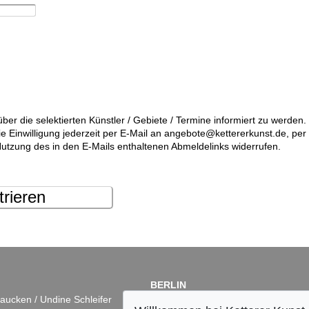
über die selektierten Künstler / Gebiete / Termine informiert zu werde
die Einwilligung jederzeit per E-Mail an angebote@kettererkunst.de, pe
utzung des in den E-Mails enthaltenen Abmeldelinks widerrufen.
trieren
BERLIN
aucken / Undine Schleifer
Dr. Simone Wiechers