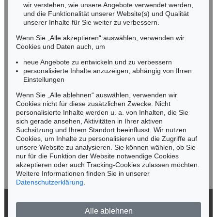
wir verstehen, wie unsere Angebote verwendet werden,
NORDDEUTSCHLAND
und die Funktionalität unserer Website(s) und Qualität
Nico Kassel, M.A.
unserer Inhalte für Sie weiter zu verbessern.
Tel.: +49 (0)89 55244-164
Wenn Sie „Alle akzeptieren“ auswählen, verwenden wir
Mobil: +49 (0)171 8618661
Cookies und Daten auch, um
n.kassel@kettererkunst.de
neue Angebote zu entwickeln und zu verbessern
personalisierte Inhalte anzuzeigen, abhängig von Ihren
Einstellungen
Keine Auktion mehr verpassen!
Wenn Sie „Alle ablehnen“ auswählen, verwenden wir
Wir informieren Sie rechtzeitig.
Cookies nicht für diese zusätzlichen Zwecke. Nicht
personalisierte Inhalte werden u. a. von Inhalten, die Sie
sich gerade ansehen, Aktivitäten in Ihrer aktiven
Suchsitzung und Ihrem Standort beeinflusst. Wir nutzen
Cookies, um Inhalte zu personalisieren und die Zugriffe auf
Jetzt zum Newsletter anmelden >
unsere Website zu analysieren. Sie können wählen, ob Sie
nur für die Funktion der Website notwendige Cookies
akzeptieren oder auch Tracking-Cookies zulassen möchten.
Weitere Informationen finden Sie in unserer
Datenschutzerklärung
.
© 2026 Ketterer Kunst GmbH & Co. KG
Alle ablehnen