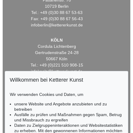
Fasanenstr. 70
10719 Berlin
Tel.: +49 (0)30 88 67 53-63
Fax: +49 (0)30 88 67 56-43
infoberlin@kettererkunst.de
KÖLN
Cordula Lichtenberg
Gertrudenstraße 24-28
50667 Köln
Tel.: +49 (0)221 510 908-15
infokoeln@kettererkunst.de
Willkommen bei Ketterer Kunst
BADEN-WÜRTTEMBERG
HESSEN
Wir verwenden Cookies und Daten, um
RHEINLAND-PFALZ
unsere Website und Angebote anzubieten und zu
Miriam Heß
betreiben
Tel.: +49 (0)62 21 58 80-038
Ausfälle zu prüfen und Maßnahmen gegen Spam, Betrug
Fax: +49 (0)62 21 58 80-595
und Missbrauch zu ergreifen
infoheidelberg@kettererkunst.de
Daten zu Zielgruppeninteraktionen und Websitestatistiken
zu erheben. Mit den gewonnenen Informationen möchten