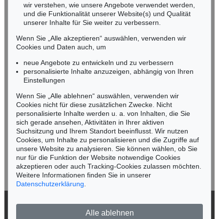
wir verstehen, wie unsere Angebote verwendet werden,
NORDDEUTSCHLAND
und die Funktionalität unserer Website(s) und Qualität
Nico Kassel, M.A.
unserer Inhalte für Sie weiter zu verbessern.
Tel.: +49 (0)89 55244-164
Wenn Sie „Alle akzeptieren“ auswählen, verwenden wir
Mobil: +49 (0)171 8618661
Cookies und Daten auch, um
n.kassel@kettererkunst.de
neue Angebote zu entwickeln und zu verbessern
personalisierte Inhalte anzuzeigen, abhängig von Ihren
Einstellungen
Keine Auktion mehr verpassen!
Wenn Sie „Alle ablehnen“ auswählen, verwenden wir
Wir informieren Sie rechtzeitig.
Cookies nicht für diese zusätzlichen Zwecke. Nicht
personalisierte Inhalte werden u. a. von Inhalten, die Sie
sich gerade ansehen, Aktivitäten in Ihrer aktiven
Suchsitzung und Ihrem Standort beeinflusst. Wir nutzen
Cookies, um Inhalte zu personalisieren und die Zugriffe auf
Jetzt zum Newsletter anmelden >
unsere Website zu analysieren. Sie können wählen, ob Sie
nur für die Funktion der Website notwendige Cookies
akzeptieren oder auch Tracking-Cookies zulassen möchten.
Weitere Informationen finden Sie in unserer
Datenschutzerklärung
.
© 2026 Ketterer Kunst GmbH & Co. KG
Alle ablehnen