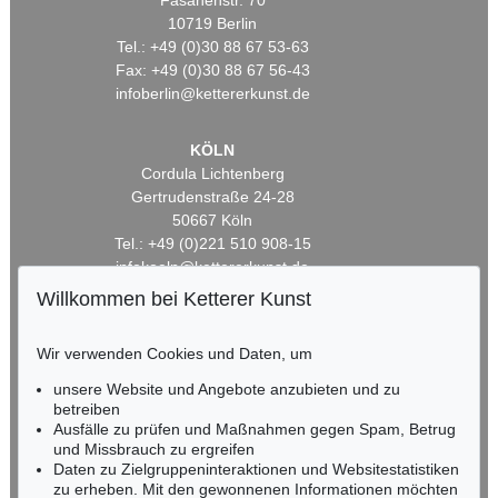
Fasanenstr. 70
10719 Berlin
Tel.: +49 (0)30 88 67 53-63
Fax: +49 (0)30 88 67 56-43
infoberlin@kettererkunst.de
KÖLN
Cordula Lichtenberg
Gertrudenstraße 24-28
50667 Köln
Tel.: +49 (0)221 510 908-15
infokoeln@kettererkunst.de
Willkommen bei Ketterer Kunst
BADEN-WÜRTTEMBERG
HESSEN
Wir verwenden Cookies und Daten, um
RHEINLAND-PFALZ
unsere Website und Angebote anzubieten und zu
Miriam Heß
betreiben
Tel.: +49 (0)62 21 58 80-038
Ausfälle zu prüfen und Maßnahmen gegen Spam, Betrug
Fax: +49 (0)62 21 58 80-595
und Missbrauch zu ergreifen
infoheidelberg@kettererkunst.de
Daten zu Zielgruppeninteraktionen und Websitestatistiken
zu erheben. Mit den gewonnenen Informationen möchten