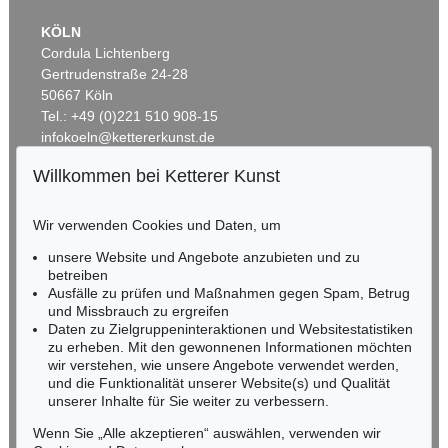
KÖLN
Cordula Lichtenberg
Gertrudenstraße 24-28
50667 Köln
Tel.: +49 (0)221 510 908-15
infokoeln@kettererkunst.de
Willkommen bei Ketterer Kunst
BADEN-WÜRTTEMBERG
HESSEN
Wir verwenden Cookies und Daten, um
RHEINLAND-PFALZ
Miriam Heß
unsere Website und Angebote anzubieten und zu
Tel.: +49 (0)62 21 58 80-038
betreiben
Fax: +49 (0)62 21 58 80-595
Ausfälle zu prüfen und Maßnahmen gegen Spam, Betrug
und Missbrauch zu ergreifen
infoheidelberg@kettererkunst.de
Daten zu Zielgruppeninteraktionen und Websitestatistiken
zu erheben. Mit den gewonnenen Informationen möchten
NORDDEUTSCHLAND
wir verstehen, wie unsere Angebote verwendet werden,
und die Funktionalität unserer Website(s) und Qualität
Nico Kassel, M.A.
unserer Inhalte für Sie weiter zu verbessern.
Tel.: +49 (0)89 55244-164
Mobil: +49 (0)171 8618661
Wenn Sie „Alle akzeptieren“ auswählen, verwenden wir