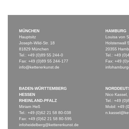
MÜNCHEN
HAMBURG
Hauptsitz
Louisa von S
Joseph-Wild-Str. 18
Holstenwall 
81829 München
20355 Hamb
Tel.: +49 (0)89 55 244-0
Tel.: +49 (0
Fax: +49 (0)89 55 244-177
Fax: +49 (0)
info@kettererkunst.de
infohamburg
BADEN-WÜRTTEMBERG
NORDDEUT
HESSEN
Nico Kassel,
RHEINLAND-PFALZ
Tel.: +49 (0
Miriam Heß
Mobil: +49 
Tel.: +49 (0)62 21 58 80-038
n.kassel@ket
Fax: +49 (0)62 21 58 80-595
infoheidelberg@kettererkunst.de