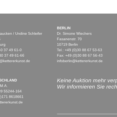
BERLIN
aucken / Undine Schleifer
Dr. Simone Wiechers
5
Fasanenstr. 70
urg
10719 Berlin
)40 37 49 61-0
Tel.: +49 (0)30 88 67 53-63
40 37 49 61-66
Fax: +49 (0)30 88 67 56-43
@kettererkunst.de
infoberlin@kettererkunst.de
Keine Auktion mehr ver
SCHLAND
 M.A.
Wir informieren Sie recht
)89 55244-164
(0)171 8618661
tererkunst.de