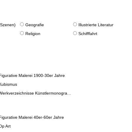
. Szenen)
Geografie
Illustrierte Literatur
Religion
Schifffahrt
Figurative Malerei 1900-30er Jahre
Kubismus
Werkverzeichnisse Künstlermonographien
Figurative Malerei 40er-60er Jahre
Op Art