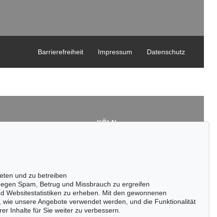
Barrierefreiheit
Impressum
Datenschutz
KÖLN
Cordula Lichtenberg
Gertrudenstraße 24-28
50667 Köln
3
Tel.: +49 (0)221 510 908-15
43
infokoeln@kettererkunst.de
eten und zu betreiben
de
egen Spam, Betrug und Missbrauch zu ergreifen
nd Websitestatistiken zu erheben. Mit den gewonnenen
, wie unsere Angebote verwendet werden, und die Funktionalität
er Inhalte für Sie weiter zu verbessern.