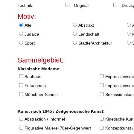
Technik:
Original
Druckg
Motiv:
Alle
Abstrakt
Judaica
Landschaft
Sport
Städte/Architektur
Sammelgebiet:
Klassische Moderne:
Bauhaus
Expressionism
Futurismus
Impressionism
Münchner Schule
Sezessionskun
Kunst nach 1945 / Zeitgenössische Kunst:
Abstraktion / Informel
Kinetische Kun
Figurative Malerei 70er-Gegenwart
Konzeptkunst /