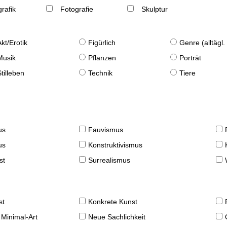
rafik
Fotografie
Skulptur
Akt/Erotik
Figürlich
Genre (alltägl
Musik
Pflanzen
Porträt
Stilleben
Technik
Tiere
us
Fauvismus
us
Konstruktivismus
st
Surrealismus
st
Konkrete Kunst
 Minimal-Art
Neue Sachlichkeit