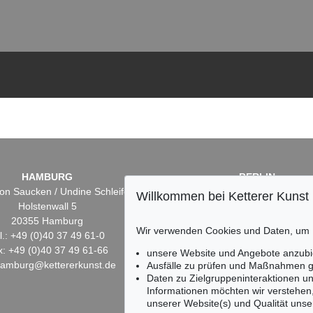
HAMBURG
BERLIN
on Saucken / Undine Schleifer
Dr. Simone Wiechers
Willkommen bei Ketterer Kunst
Holstenwall 5
Fasanenstr. 70
20355 Hamburg
10719 Berlin
Wir verwenden Cookies und Daten, um
l.: +49 (0)40 37 49 61-0
Tel.: +49 (0)30 88 67 53-6
x: +49 (0)40 37 49 61-66
Fax: +49 (0)30 88 67 56-
unsere Website und Angebote anzubi
hamburg@kettererkunst.de
infoberlin@kettererkunst.
Ausfälle zu prüfen und Maßnahmen g
Daten zu Zielgruppeninteraktionen u
Informationen möchten wir verstehen
unserer Website(s) und Qualität unser