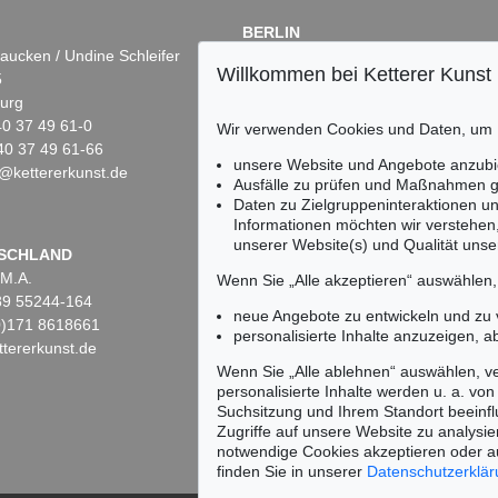
BERLIN
aucken / Undine Schleifer
Dr. Simone Wiechers
Willkommen bei Ketterer Kunst
5
Fasanenstr. 70
urg
10719 Berlin
)40 37 49 61-0
Tel.: +49 (0)30 88 67 53-63
Wir verwenden Cookies und Daten, um
40 37 49 61-66
Fax: +49 (0)30 88 67 56-43
unsere Website und Angebote anzubi
@kettererkunst.de
infoberlin@kettererkunst.de
Ausfälle zu prüfen und Maßnahmen g
Daten zu Zielgruppeninteraktionen u
Informationen möchten wir verstehen
unserer Website(s) und Qualität unser
Keine Auktion mehr ver
SCHLAND
 M.A.
Wir informieren Sie recht
Wenn Sie „Alle akzeptieren“ auswählen
)89 55244-164
neue Angebote zu entwickeln und zu
(0)171 8618661
personalisierte Inhalte anzuzeigen, a
tererkunst.de
Wenn Sie „Alle ablehnen“ auswählen, ve
personalisierte Inhalte werden u. a. von 
Suchsitzung und Ihrem Standort beeinflu
Zugriffe auf unsere Website zu analysie
notwendige Cookies akzeptieren oder a
finden Sie in unserer
Datenschutzerklä