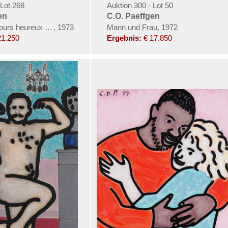
 Lot 268
Auktion 300 - Lot 50
en
C.O. Paeffgen
jours heureux (Windsors)
,
1973
Mann und Frau, 1972
21.250
Ergebnis:
€ 17.850