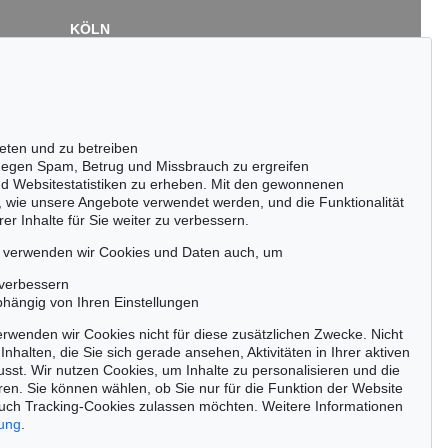
KÖLN
Cordula Lichtenberg
Gertrudenstraße 24-28
50667 Köln
Tel.: +49 (0)221 510 908-15
infokoeln@kettererkunst.de
eten und zu betreiben
egen Spam, Betrug und Missbrauch zu ergreifen
nd Websitestatistiken zu erheben. Mit den gewonnenen
, wie unsere Angebote verwendet werden, und die Funktionalität
er Inhalte für Sie weiter zu verbessern.
passen!
zeitig.
, verwenden wir Cookies und Daten auch, um
 verbessern
bhängig von Ihren Einstellungen
rwenden wir Cookies nicht für diese zusätzlichen Zwecke. Nicht
Jetzt zum Newsletter anmelden >
Inhalten, die Sie sich gerade ansehen, Aktivitäten in Ihrer aktiven
sst. Wir nutzen Cookies, um Inhalte zu personalisieren und die
ren. Sie können wählen, ob Sie nur für die Funktion der Website
uch Tracking-Cookies zulassen möchten. Weitere Informationen
rung
.