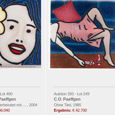
 Lot 400
Auktion 393 - Lot 249
Paeffgen
C.O. Paeffgen
erheiratet mit einem Deutschen, zahlt das neue Eigenheim ab
,
2004
Ohne Titel, 1985
66.040
Ergebnis:
€ 42.700