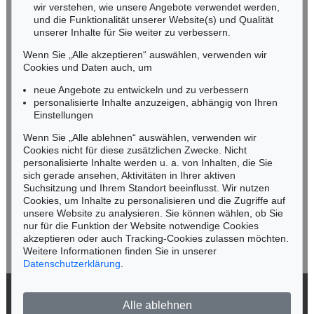
wir verstehen, wie unsere Angebote verwendet werden,
NORDDEUTSCHLAND
und die Funktionalität unserer Website(s) und Qualität
Nico Kassel, M.A.
unserer Inhalte für Sie weiter zu verbessern.
Tel.: +49 (0)89 55244-164
Wenn Sie „Alle akzeptieren“ auswählen, verwenden wir
Mobil: +49 (0)171 8618661
Cookies und Daten auch, um
n.kassel@kettererkunst.de
neue Angebote zu entwickeln und zu verbessern
personalisierte Inhalte anzuzeigen, abhängig von Ihren
Einstellungen
Keine Auktion mehr verpassen!
Wenn Sie „Alle ablehnen“ auswählen, verwenden wir
Wir informieren Sie rechtzeitig.
Cookies nicht für diese zusätzlichen Zwecke. Nicht
personalisierte Inhalte werden u. a. von Inhalten, die Sie
sich gerade ansehen, Aktivitäten in Ihrer aktiven
Suchsitzung und Ihrem Standort beeinflusst. Wir nutzen
Cookies, um Inhalte zu personalisieren und die Zugriffe auf
Jetzt zum Newsletter anmelden >
unsere Website zu analysieren. Sie können wählen, ob Sie
nur für die Funktion der Website notwendige Cookies
akzeptieren oder auch Tracking-Cookies zulassen möchten.
Weitere Informationen finden Sie in unserer
Datenschutzerklärung
.
© 2026 Ketterer Kunst GmbH & Co. KG
Alle ablehnen