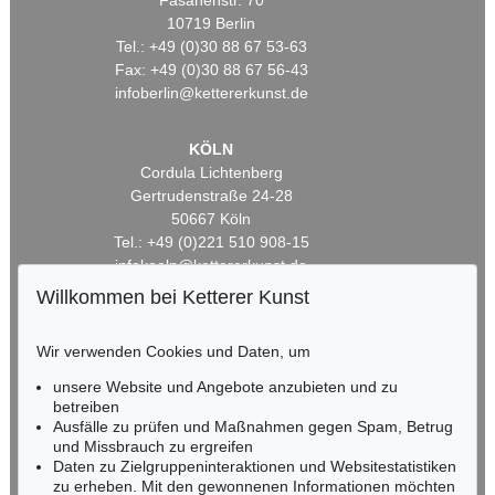
Fasanenstr. 70
10719 Berlin
Tel.: +49 (0)30 88 67 53-63
Fax: +49 (0)30 88 67 56-43
infoberlin@kettererkunst.de
KÖLN
Cordula Lichtenberg
Gertrudenstraße 24-28
50667 Köln
Tel.: +49 (0)221 510 908-15
infokoeln@kettererkunst.de
Willkommen bei Ketterer Kunst
BADEN-WÜRTTEMBERG
HESSEN
Wir verwenden Cookies und Daten, um
RHEINLAND-PFALZ
unsere Website und Angebote anzubieten und zu
Miriam Heß
betreiben
Tel.: +49 (0)62 21 58 80-038
Ausfälle zu prüfen und Maßnahmen gegen Spam, Betrug
Fax: +49 (0)62 21 58 80-595
und Missbrauch zu ergreifen
infoheidelberg@kettererkunst.de
Daten zu Zielgruppeninteraktionen und Websitestatistiken
zu erheben. Mit den gewonnenen Informationen möchten