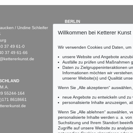
BERLIN
aucken / Undine Schleifer
Dr. Simone Wiechers
Willkommen bei Ketterer Kunst
5
Fasanenstr. 70
urg
10719 Berlin
)40 37 49 61-0
Tel.: +49 (0)30 88 67 53-63
Wir verwenden Cookies und Daten, um
40 37 49 61-66
Fax: +49 (0)30 88 67 56-43
unsere Website und Angebote anzubi
@kettererkunst.de
infoberlin@kettererkunst.de
Ausfälle zu prüfen und Maßnahmen g
Daten zu Zielgruppeninteraktionen u
Informationen möchten wir verstehen
unserer Website(s) und Qualität unser
Keine Auktion mehr ver
SCHLAND
 M.A.
Wir informieren Sie recht
Wenn Sie „Alle akzeptieren“ auswählen
)89 55244-164
neue Angebote zu entwickeln und zu
(0)171 8618661
personalisierte Inhalte anzuzeigen, a
tererkunst.de
Wenn Sie „Alle ablehnen“ auswählen, ve
personalisierte Inhalte werden u. a. von 
Suchsitzung und Ihrem Standort beeinflu
Zugriffe auf unsere Website zu analysie