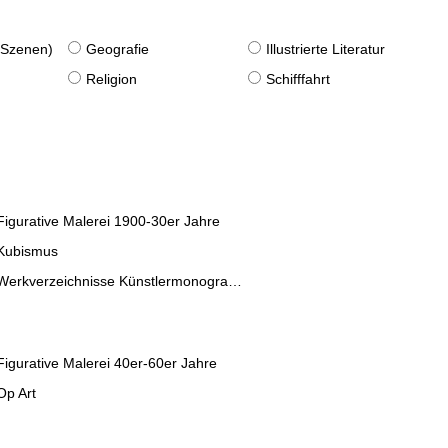
. Szenen)
Geografie
Illustrierte Literatur
Religion
Schifffahrt
Figurative Malerei 1900-30er Jahre
Kubismus
Werkverzeichnisse Künstlermonographien
Figurative Malerei 40er-60er Jahre
Op Art