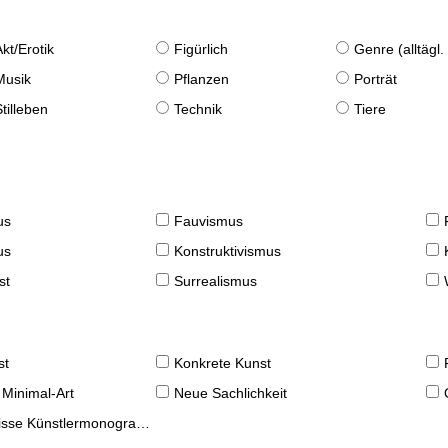
Akt/Erotik
Figürlich
Genre (alltägl
Musik
Pflanzen
Porträt
Stilleben
Technik
Tiere
us
Fauvismus
us
Konstruktivismus
st
Surrealismus
st
Konkrete Kunst
 Minimal-Art
Neue Sachlichkeit
se Künstlermonographien