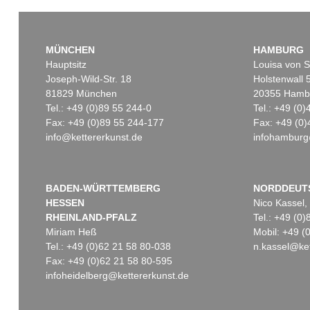
MÜNCHEN
HAMBURG
Hauptsitz
Louisa von S
Joseph-Wild-Str. 18
Holstenwall 
81829 München
20355 Hamb
Tel.: +49 (0)89 55 244-0
Tel.: +49 (0
Fax: +49 (0)89 55 244-177
Fax: +49 (0)
info@kettererkunst.de
infohamburg
BADEN-WÜRTTEMBERG
NORDDEUT
HESSEN
Nico Kassel,
RHEINLAND-PFALZ
Tel.: +49 (0
Miriam Heß
Mobil: +49 
Tel.: +49 (0)62 21 58 80-038
n.kassel@ket
Fax: +49 (0)62 21 58 80-595
infoheidelberg@kettererkunst.de