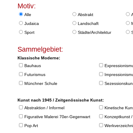
Motiv:
Alle
Abstrakt
Judaica
Landschaft
Sport
Städte/Architektur
Sammelgebiet:
Klassische Moderne:
Bauhaus
Expressionism
Futurismus
Impressionism
Münchner Schule
Sezessionskun
Kunst nach 1945 / Zeitgenössische Kunst:
Abstraktion / Informel
Kinetische Kun
Figurative Malerei 70er-Gegenwart
Konzeptkunst /
Pop Art
Werkverzeichnis