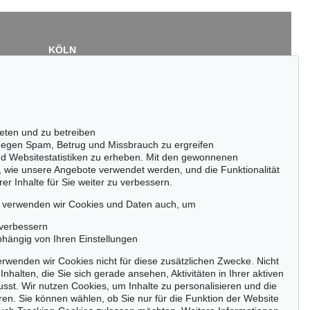
KÖLN
Cordula Lichtenberg
Gertrudenstraße 24-28
50667 Köln
Tel.: +49 (0)221 510 908-15
infokoeln@kettererkunst.de
eten und zu betreiben
egen Spam, Betrug und Missbrauch zu ergreifen
nd Websitestatistiken zu erheben. Mit den gewonnenen
, wie unsere Angebote verwendet werden, und die Funktionalität
er Inhalte für Sie weiter zu verbessern.
passen!
zeitig.
, verwenden wir Cookies und Daten auch, um
 verbessern
bhängig von Ihren Einstellungen
rwenden wir Cookies nicht für diese zusätzlichen Zwecke. Nicht
Jetzt zum Newsletter anmelden >
Inhalten, die Sie sich gerade ansehen, Aktivitäten in Ihrer aktiven
sst. Wir nutzen Cookies, um Inhalte zu personalisieren und die
ren. Sie können wählen, ob Sie nur für die Funktion der Website