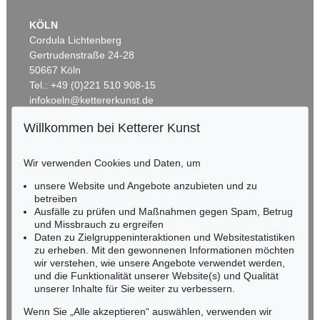
KÖLN
Cordula Lichtenberg
Gertrudenstraße 24-28
50667 Köln
Tel.: +49 (0)221 510 908-15
infokoeln@kettererkunst.de
Willkommen bei Ketterer Kunst
Auktion 496 - Lot 133
Auktion 520 - Lot 320
BADEN-WÜRTTEMBERG
E. KIRCHNER
E. KIRCHNER
HESSEN
Heimkehrende Ziegenherde
, 1920
Sertigweg
, 1937
Wir verwenden Cookies und Daten, um
RHEINLAND-PFALZ
Ergebnis:
€ 1.525.000
Ergebnis:
€ 1.465.000
Miriam Heß
unsere Website und Angebote anzubieten und zu
Tel.: +49 (0)62 21 58 80-038
betreiben
Fax: +49 (0)62 21 58 80-595
Ausfälle zu prüfen und Maßnahmen gegen Spam, Betrug
und Missbrauch zu ergreifen
infoheidelberg@kettererkunst.de
Daten zu Zielgruppeninteraktionen und Websitestatistiken
zu erheben. Mit den gewonnenen Informationen möchten
NORDDEUTSCHLAND
wir verstehen, wie unsere Angebote verwendet werden,
und die Funktionalität unserer Website(s) und Qualität
Nico Kassel, M.A.
unserer Inhalte für Sie weiter zu verbessern.
Tel.: +49 (0)89 55244-164
Mobil: +49 (0)171 8618661
Wenn Sie „Alle akzeptieren“ auswählen, verwenden wir