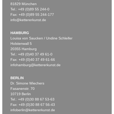
81829 München
Tel.: +49 (0)89 55 244-0
Fax: +49 (0)89 55 244-177
info@kettererkunst.de
Auktion 406 - Lot 30
Auktion 374 - Lot 26
E. KIRCHNER
E. KIRCHNER
Zwei mit Katzen spielende Mädchen. 1907. Frauen- und Männerkopf
, 1924
Kinderköpfchen
, 1906
HAMBURG
Ergebnis:
€ 1.740.000
Ergebnis:
€ 1.740.000
Louisa von Saucken / Undine Schleifer
Holstenwall 5
20355 Hamburg
Tel.: +49 (0)40 37 49 61-0
Fax: +49 (0)40 37 49 61-66
infohamburg@kettererkunst.de
BERLIN
Dr. Simone Wiechers
Fasanenstr. 70
Auktion 514 - Lot 236
10719 Berlin
ERNST LUDWIG KIRCHNER
Tel.: +49 (0)30 88 67 53-63
Unser Haus
, 1918
Ergebnis:
€ 1.645.000
Fax: +49 (0)30 88 67 56-43
infoberlin@kettererkunst.de