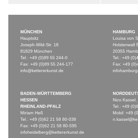
MÜNCHEN
HAMBURG
Hauptsitz
Louisa von S
Joseph-Wild-Str. 18
Holstenwall 
81829 München
20355 Hamb
Tel.: +49 (0)89 55 244-0
Tel.: +49 (0
Fax: +49 (0)89 55 244-177
Fax: +49 (0)
info@kettererkunst.de
infohamburg
BADEN-WÜRTTEMBERG
NORDDEUT
HESSEN
Nico Kassel,
RHEINLAND-PFALZ
Tel.: +49 (0
Miriam Heß
Mobil: +49 
Tel.: +49 (0)62 21 58 80-038
n.kassel@ket
Fax: +49 (0)62 21 58 80-595
infoheidelberg@kettererkunst.de