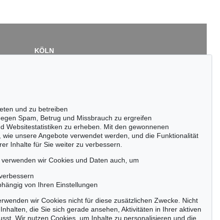
KÖLN
Cordula Lichtenberg
Gertrudenstraße 24-28
50667 Köln
Tel.: +49 (0)221 510 908-15
infokoeln@kettererkunst.de
eten und zu betreiben
egen Spam, Betrug und Missbrauch zu ergreifen
nd Websitestatistiken zu erheben. Mit den gewonnenen
, wie unsere Angebote verwendet werden, und die Funktionalität
er Inhalte für Sie weiter zu verbessern.
passen!
zeitig.
, verwenden wir Cookies und Daten auch, um
 verbessern
bhängig von Ihren Einstellungen
rwenden wir Cookies nicht für diese zusätzlichen Zwecke. Nicht
Jetzt zum Newsletter anmelden >
Inhalten, die Sie sich gerade ansehen, Aktivitäten in Ihrer aktiven
sst. Wir nutzen Cookies, um Inhalte zu personalisieren und die