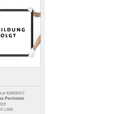
 Lot 426000372
x Pechstein
1919
€ 1.600