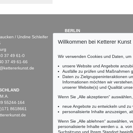
BERLIN
aucken / Undine Schleifer
Dr. Simone Wiechers
Willkommen bei Ketterer Kunst
5
Fasanenstr. 70
urg
10719 Berlin
)40 37 49 61-0
Tel.: +49 (0)30 88 67 53-63
Wir verwenden Cookies und Daten, um
40 37 49 61-66
Fax: +49 (0)30 88 67 56-43
unsere Website und Angebote anzubi
@kettererkunst.de
infoberlin@kettererkunst.de
Ausfälle zu prüfen und Maßnahmen g
Daten zu Zielgruppeninteraktionen u
Informationen möchten wir verstehen
unserer Website(s) und Qualität unser
Keine Auktion mehr ver
SCHLAND
 M.A.
Wir informieren Sie recht
Wenn Sie „Alle akzeptieren“ auswählen
)89 55244-164
neue Angebote zu entwickeln und zu
(0)171 8618661
personalisierte Inhalte anzuzeigen, a
tererkunst.de
Wenn Sie „Alle ablehnen“ auswählen, ve
personalisierte Inhalte werden u. a. von 
Suchsitzung und Ihrem Standort beeinflu