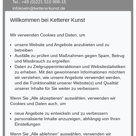
Tel.: +49 (0)221 510 908-15
infokoeln@kettererkunst.de
Willkommen bei Ketterer Kunst
BADEN-WÜRTTEMBERG
HESSEN
Wir verwenden Cookies und Daten, um
RHEINLAND-PFALZ
Miriam Heß
unsere Website und Angebote anzubieten und zu
Tel.: +49 (0)62 21 58 80-038
betreiben
Fax: +49 (0)62 21 58 80-595
Ausfälle zu prüfen und Maßnahmen gegen Spam, Betrug
und Missbrauch zu ergreifen
infoheidelberg@kettererkunst.de
Daten zu Zielgruppeninteraktionen und Websitestatistiken
zu erheben. Mit den gewonnenen Informationen möchten
NORDDEUTSCHLAND
wir verstehen, wie unsere Angebote verwendet werden,
und die Funktionalität unserer Website(s) und Qualität
Nico Kassel, M.A.
unserer Inhalte für Sie weiter zu verbessern.
Tel.: +49 (0)89 55244-164
Mobil: +49 (0)171 8618661
Wenn Sie „Alle akzeptieren“ auswählen, verwenden wir
n.kassel@kettererkunst.de
Cookies und Daten auch, um
neue Angebote zu entwickeln und zu verbessern
personalisierte Inhalte anzuzeigen, abhängig von Ihren
Keine Auktion mehr verpassen!
Einstellungen
Wir informieren Sie rechtzeitig.
Wenn Sie „Alle ablehnen“ auswählen, verwenden wir