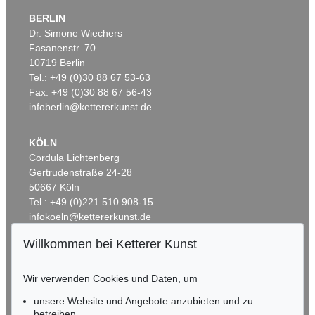
BERLIN
Dr. Simone Wiechers
Fasanenstr. 70
10719 Berlin
Tel.: +49 (0)30 88 67 53-63
Fax: +49 (0)30 88 67 56-43
infoberlin@kettererkunst.de
KÖLN
Cordula Lichtenberg
Gertrudenstraße 24-28
50667 Köln
Tel.: +49 (0)221 510 908-15
infokoeln@kettererkunst.de
Willkommen bei Ketterer Kunst
BADEN-WÜRTTEMBERG
HESSEN
Wir verwenden Cookies und Daten, um
RHEINLAND-PFALZ
Miriam Heß
unsere Website und Angebote anzubieten und zu
Tel.: +49 (0)62 21 58 80-038
betreiben