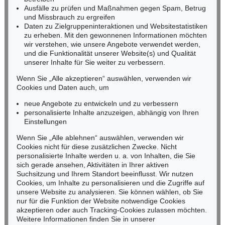
Fax: +49 (0)62 21 58 80-595
Ausfälle zu prüfen und Maßnahmen gegen Spam, Betrug
und Missbrauch zu ergreifen
infoheidelberg@kettererkunst.de
Daten zu Zielgruppeninteraktionen und Websitestatistiken
zu erheben. Mit den gewonnenen Informationen möchten
NORDDEUTSCHLAND
wir verstehen, wie unsere Angebote verwendet werden,
und die Funktionalität unserer Website(s) und Qualität
Nico Kassel, M.A.
unserer Inhalte für Sie weiter zu verbessern.
Tel.: +49 (0)89 55244-164
Mobil: +49 (0)171 8618661
Wenn Sie „Alle akzeptieren“ auswählen, verwenden wir
n.kassel@kettererkunst.de
Cookies und Daten auch, um
neue Angebote zu entwickeln und zu verbessern
personalisierte Inhalte anzuzeigen, abhängig von Ihren
Keine Auktion mehr verpassen!
Einstellungen
Wir informieren Sie rechtzeitig.
Wenn Sie „Alle ablehnen“ auswählen, verwenden wir
Cookies nicht für diese zusätzlichen Zwecke. Nicht
personalisierte Inhalte werden u. a. von Inhalten, die Sie
sich gerade ansehen, Aktivitäten in Ihrer aktiven
Suchsitzung und Ihrem Standort beeinflusst. Wir nutzen
Jetzt zum Newsletter anmelden >
Cookies, um Inhalte zu personalisieren und die Zugriffe auf
unsere Website zu analysieren. Sie können wählen, ob Sie
nur für die Funktion der Website notwendige Cookies
akzeptieren oder auch Tracking-Cookies zulassen möchten.
Weitere Informationen finden Sie in unserer