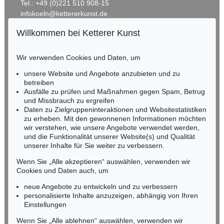
Tel.: +49 (0)221 510 908-15
infokoeln@kettererkunst.de
Willkommen bei Ketterer Kunst
BADEN-WÜRTTEMBERG
HESSEN
Wir verwenden Cookies und Daten, um
RHEINLAND-PFALZ
Miriam Heß
unsere Website und Angebote anzubieten und zu
Tel.: +49 (0)62 21 58 80-038
betreiben
Fax: +49 (0)62 21 58 80-595
Ausfälle zu prüfen und Maßnahmen gegen Spam, Betrug
und Missbrauch zu ergreifen
infoheidelberg@kettererkunst.de
Daten zu Zielgruppeninteraktionen und Websitestatistiken
zu erheben. Mit den gewonnenen Informationen möchten
NORDDEUTSCHLAND
wir verstehen, wie unsere Angebote verwendet werden,
und die Funktionalität unserer Website(s) und Qualität
Nico Kassel, M.A.
unserer Inhalte für Sie weiter zu verbessern.
Tel.: +49 (0)89 55244-164
Mobil: +49 (0)171 8618661
Wenn Sie „Alle akzeptieren“ auswählen, verwenden wir
n.kassel@kettererkunst.de
Cookies und Daten auch, um
neue Angebote zu entwickeln und zu verbessern
personalisierte Inhalte anzuzeigen, abhängig von Ihren
Keine Auktion mehr verpassen!
Einstellungen
Wir informieren Sie rechtzeitig.
Wenn Sie „Alle ablehnen“ auswählen, verwenden wir