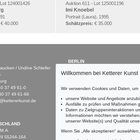
 Lot 124001426
Auktion 611 - Lot 125001196
rg
Imi Knoebel
991
Portrait (Laura), 1995
€ 40.000
Schätzpreis:
€ 35.000
BERLIN
aucken / Undine Schleifer
Dr. Simone Wiechers
Willkommen bei Ketterer Kunst
5
Fasanenstr. 70
urg
10719 Berlin
)40 37 49 61-0
Tel.: +49 (0)30 88 67 53-63
Wir verwenden Cookies und Daten, um
40 37 49 61-66
Fax: +49 (0)30 88 67 56-43
unsere Website und Angebote anzubi
@kettererkunst.de
infoberlin@kettererkunst.de
Ausfälle zu prüfen und Maßnahmen g
Daten zu Zielgruppeninteraktionen u
Informationen möchten wir verstehen
unserer Website(s) und Qualität unser
Keine Auktion mehr ver
SCHLAND
 M.A.
Wir informieren Sie recht
Wenn Sie „Alle akzeptieren“ auswählen
)89 55244-164