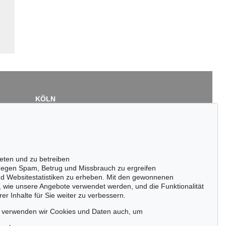
KÖLN
Cordula Lichtenberg
Gertrudenstraße 24-28
50667 Köln
Tel.: +49 (0)221 510 908-15
infokoeln@kettererkunst.de
eten und zu betreiben
egen Spam, Betrug und Missbrauch zu ergreifen
nd Websitestatistiken zu erheben. Mit den gewonnenen
, wie unsere Angebote verwendet werden, und die Funktionalität
er Inhalte für Sie weiter zu verbessern.
passen!
zeitig.
, verwenden wir Cookies und Daten auch, um