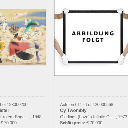
 Lot 123000200
Auktion 611 - Lot 126000568
ister
Cy Twombly
it rotem Bogen (Sommerfest)
,
1948
Gladings (Love´s Infinite Causes)
,
1973
€ 70.000
Schätzpreis:
€ 70.000