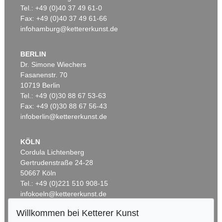
Tel.: +49 (0)40 37 49 61-0
Fax: +49 (0)40 37 49 61-66
infohamburg@kettererkunst.de
BERLIN
Dr. Simone Wiechers
Fasanenstr. 70
Auktion 600 - Lot 39
10719 Berlin
ANDY WARHOL
Tel.: +49 (0)30 88 67 53-63
Marilyn Monroe (10 Blatt)
, 1967
Fax: +49 (0)30 88 67 56-43
Ergebnis:
€ 4.488.000
infoberlin@kettererkunst.de
KÖLN
Cordula Lichtenberg
Gertrudenstraße 24-28
50667 Köln
Tel.: +49 (0)221 510 908-15
infokoeln@kettererkunst.de
Willkommen bei Ketterer Kunst
BADEN-WÜRTTEMBERG
Auktion 535 - Lot 6
Auktion 535 - Lot 4