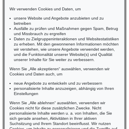
E. KIRCHNER
K. SCHMIDT-ROTTLUFF
HESSEN
Hockende
Wir verwenden Cookies und Daten, um
, 1910
Lesende (Else Lasker-Schüler)
, 1912
RHEINLAND-PFALZ
Ergebnis:
€ 4.290.000
Ergebnis:
€ 4.060.000
Miriam Heß
unsere Website und Angebote anzubieten und zu
Tel.: +49 (0)62 21 58 80-038
betreiben
Ausfälle zu prüfen und Maßnahmen gegen Spam, Betrug
Fax: +49 (0)62 21 58 80-595
und Missbrauch zu ergreifen
infoheidelberg@kettererkunst.de
Daten zu Zielgruppeninteraktionen und Websitestatistiken
zu erheben. Mit den gewonnenen Informationen möchten
wir verstehen, wie unsere Angebote verwendet werden,
NORDDEUTSCHLAND
und die Funktionalität unserer Website(s) und Qualität
Nico Kassel, M.A.
unserer Inhalte für Sie weiter zu verbessern.
Tel.: +49 (0)89 55244-164
Mobil: +49 (0)171 8618661
Wenn Sie „Alle akzeptieren“ auswählen, verwenden wir
n.kassel@kettererkunst.de
Cookies und Daten auch, um
Auktion 545 - Lot 43
neue Angebote zu entwickeln und zu verbessern
WASSILY KANDINSKY
Murnau
, 1908
personalisierte Inhalte anzuzeigen, abhängig von Ihren
Ergebnis:
€ 3.920.000
Keine Auktion mehr verpassen!
Einstellungen
Wir informieren Sie rechtzeitig.
Wenn Sie „Alle ablehnen“ auswählen, verwenden wir
Cookies nicht für diese zusätzlichen Zwecke. Nicht
personalisierte Inhalte werden u. a. von Inhalten, die Sie
sich gerade ansehen, Aktivitäten in Ihrer aktiven
Suchsitzung und Ihrem Standort beeinflusst. Wir nutzen
Jetzt zum Newsletter anmelden >
Cookies, um Inhalte zu personalisieren und die Zugriffe auf