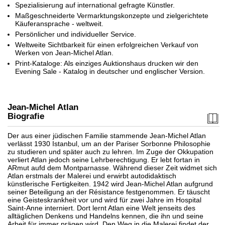
Spezialisierung auf international gefragte Künstler.
Maßgeschneiderte Vermarktungskonzepte und zielgerichtete
Käuferansprache - weltweit.
Persönlicher und individueller Service.
Weltweite Sichtbarkeit für einen erfolgreichen Verkauf von
Werken von Jean-Michel Atlan.
Print-Kataloge: Als einziges Auktionshaus drucken wir den
Evening Sale - Katalog in deutscher und englischer Version.
Jean-Michel Atlan
Biografie
Der aus einer jüdischen Familie stammende Jean-Michel Atlan
verlässt 1930 Istanbul, um an der Pariser Sorbonne Philosophie
zu studieren und später auch zu lehren. Im Zuge der Okkupation
verliert Atlan jedoch seine Lehrberechtigung. Er lebt fortan in
ARmut aufd dem Montparnasse. Während dieser Zeit widmet sich
Atlan erstmals der Malerei und erwirbt autodidaktisch
künstlerische Fertigkeiten. 1942 wird Jean-Michel Atlan aufgrund
seiner Beteiligung an der Résistance festgenommen. Er täuscht
eine Geisteskrankheit vor und wird für zwei Jahre im Hospital
Saint-Anne interniert. Dort lernt Atlan eine Welt jenseits des
alltäglichen Denkens und Handelns kennen, die ihn und seine
Arbeit für immer prägen wird. Den Weg in die Malerei findet der