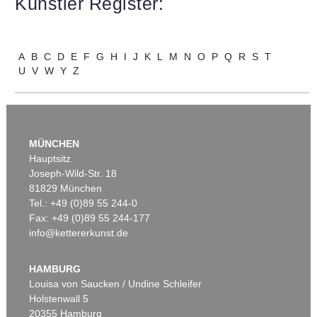
Künstler Register:
Auktion 606 - Lot 25
A
B
C
D
E
F
G
H
I
J
K
L
M
N
O
P
Q
R
S
T
WASSILY KANDINSKY
U
V
W
Y
Z
Villa Seeburg am Staffelsee
, 1911
Ergebnis:
€ 5.500.000
MÜNCHEN
Hauptsitz
Joseph-Wild-Str. 18
81829 München
Tel.: +49 (0)89 55 244-0
Fax: +49 (0)89 55 244-177
info@kettererkunst.de
Auktion 535 - Lot 10
E. KIRCHNER
Das blaue Mädchen in der Sonne
, 1910
HAMBURG
Ergebnis:
€ 4.750.000
Louisa von Saucken / Undine Schleifer
Holstenwall 5
20355 Hamburg