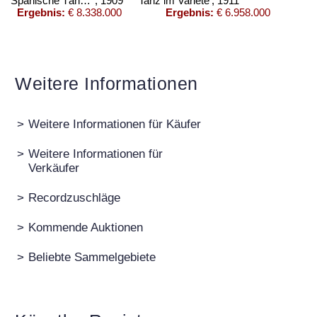
Spanische Tänzerin
, 1909
Tanz im Varieté
, 1911
Ergebnis:
€ 8.338.000
Ergebnis:
€ 6.958.000
Weitere Informationen
>
Weitere Informationen für Käufer
>
Weitere Informationen für
Verkäufer
Auktion 540 - Lot 33
A. JAWLENSKY
Mädchen mit Zopf
, 1910
>
Recordzuschläge
Ergebnis:
€ 6.383.000
>
Kommende Auktionen
>
Beliebte Sammelgebiete