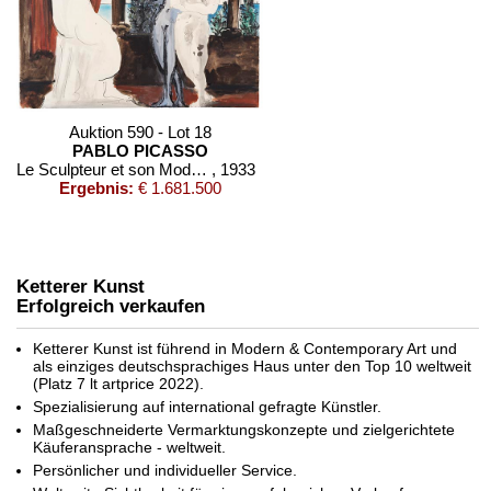
Auktion 590 - Lot 18
PABLO PICASSO
Le Sculpteur et son Modèle
, 1933
Ergebnis:
€ 1.681.500
Ketterer Kunst
Erfolgreich verkaufen
Ketterer Kunst ist führend in Modern & Contemporary Art und
als einziges deutschsprachiges Haus unter den Top 10 weltweit
(Platz 7 lt artprice 2022).
Spezialisierung auf international gefragte Künstler.
Auktion 520 - Lot 380
Maßgeschneiderte Vermarktungskonzepte und zielgerichtete
PABLO PICASSO
Käuferansprache - weltweit.
Jeune garçon et femme assise
, 1967
Persönlicher und individueller Service.
Ergebnis:
€ 709.000