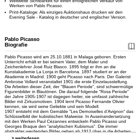
Weltweite Sichtbarkeit für einen erfolgreichen Verkauf von
Werken von Pablo Picasso.
Print-Kataloge: Als einziges Auktionshaus drucken wir den
Evening Sale - Katalog in deutscher und englischer Version.
Pablo Picasso
Biografie
Pablo Picasso wird am 25.10.1881 in Malaga geboren. Ersten
Unterricht erhält er bei seinem Vater, dem Maler und
Zeichenlehrer José Ruiz Blasco. 1895 folgt er ihm an die
Auktion 600 - Lot 69
Auktion 600 - Lot 67
Kunstakademie La Lonja in Barcelona. 1897 studiert er an der
PABLO PICASSO
PABLO PICASSO
Akademie in Madrid. 1900 geht Picasso nach Paris. Der Galerist
La femme au tambourin
, 1939
Portrait de jeune fille, d'après Cranach le jeune. II
, 1958
Ambroise Vollard veranstaltet 1901 die erste Einzelausstellung.
Ergebnis:
€ 670.800
Ergebnis:
€ 477.300
Die Arbeiten dieser Zeit, der "Blauen Periode", sind schwermütige
Figurenbilder in Blautönen. Die darauf folgende "Rosa Periode"
der Jahre 1905-1907 ist dagegen heiter, sie umfasst zahlreiche
Bilder mit Zirkusmotiven. 1904 lernt Picasso Fernande Olivier
kennen, sie wird seine Geliebte und sein Modell.
1907 entsteht mit dem Gemälde "Les Demoiselles d’Avignon" das
Schlüsselbild der kubistischen Malweise. In Auseinandersetzung
mit den Werken Paul Cézannes entwickeln Pablo Picasso und
Georges Braque den "analytischen Kubismus". Die immer
abstrakter werdenden Bilder gehen ab 1912 über in die Arbeiten
des "synthetischen Kubismus", sie integrieren auch Materialien
>