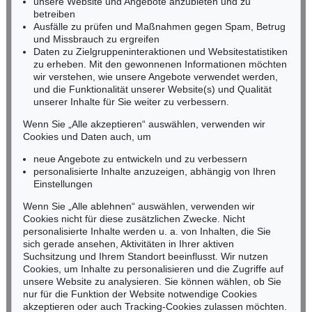
unsere Website und Angebote anzubieten und zu
Tel.: +49 (0)62 21 58 80-038
betreiben
Ausfälle zu prüfen und Maßnahmen gegen Spam, Betrug
Fax: +49 (0)62 21 58 80-595
und Missbrauch zu ergreifen
infoheidelberg@kettererkunst.de
Daten zu Zielgruppeninteraktionen und Websitestatistiken
zu erheben. Mit den gewonnenen Informationen möchten
wir verstehen, wie unsere Angebote verwendet werden,
NORDDEUTSCHLAND
und die Funktionalität unserer Website(s) und Qualität
Nico Kassel, M.A.
unserer Inhalte für Sie weiter zu verbessern.
Tel.: +49 (0)89 55244-164
Mobil: +49 (0)171 8618661
Wenn Sie „Alle akzeptieren“ auswählen, verwenden wir
n.kassel@kettererkunst.de
Cookies und Daten auch, um
Auktion 545 - Lot 43
neue Angebote zu entwickeln und zu verbessern
WASSILY KANDINSKY
Murnau
, 1908
personalisierte Inhalte anzuzeigen, abhängig von Ihren
Ergebnis:
€ 3.920.000
Keine Auktion mehr verpassen!
Einstellungen
Wir informieren Sie rechtzeitig.
Wenn Sie „Alle ablehnen“ auswählen, verwenden wir
Cookies nicht für diese zusätzlichen Zwecke. Nicht
personalisierte Inhalte werden u. a. von Inhalten, die Sie
sich gerade ansehen, Aktivitäten in Ihrer aktiven
Suchsitzung und Ihrem Standort beeinflusst. Wir nutzen
Jetzt zum Newsletter anmelden >
Cookies, um Inhalte zu personalisieren und die Zugriffe auf
unsere Website zu analysieren. Sie können wählen, ob Sie
nur für die Funktion der Website notwendige Cookies
akzeptieren oder auch Tracking-Cookies zulassen möchten.