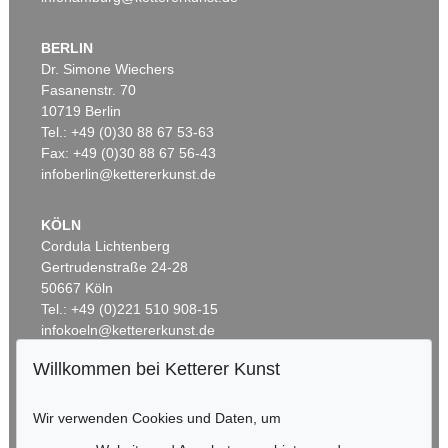
BERLIN
Dr. Simone Wiechers
Fasanenstr. 70
Auktion 600 - Lot 39
10719 Berlin
ANDY WARHOL
Tel.: +49 (0)30 88 67 53-63
Marilyn Monroe (10 Blatt)
, 1967
Fax: +49 (0)30 88 67 56-43
Ergebnis:
€ 4.488.000
infoberlin@kettererkunst.de
KÖLN
Cordula Lichtenberg
Gertrudenstraße 24-28
50667 Köln
Tel.: +49 (0)221 510 908-15
infokoeln@kettererkunst.de
Willkommen bei Ketterer Kunst
BADEN-WÜRTTEMBERG
Auktion 535 - Lot 6
Auktion 535 - Lot 4
E. KIRCHNER
K. SCHMIDT-ROTTLUFF
HESSEN
Hockende
Wir verwenden Cookies und Daten, um
, 1910
Lesende (Else Lasker-Schüler)
, 1912
RHEINLAND-PFALZ
Ergebnis:
€ 4.290.000
Ergebnis:
€ 4.060.000
Miriam Heß