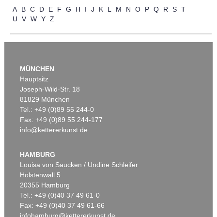
Auktion 606 - Lot 25
A
B
C
D
E
F
G
H
I
J
K
L
M
N
O
P
Q
R
S
T
WASSILY KANDINSKY
U
V
W
Y
Z
Villa Seeburg am Staffelsee
, 1911
Ergebnis:
€ 5.500.000
MÜNCHEN
Hauptsitz
Joseph-Wild-Str. 18
81829 München
Tel.: +49 (0)89 55 244-0
Fax: +49 (0)89 55 244-177
info@kettererkunst.de
Auktion 535 - Lot 10
E. KIRCHNER
Das blaue Mädchen in der Sonne
, 1910
HAMBURG
Ergebnis:
€ 4.750.000
Louisa von Saucken / Undine Schleifer
Holstenwall 5
20355 Hamburg
Tel.: +49 (0)40 37 49 61-0
Fax: +49 (0)40 37 49 61-66
infohamburg@kettererkunst.de