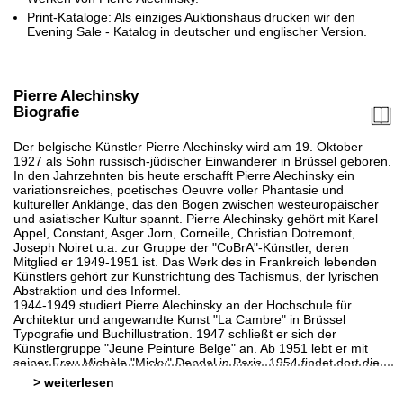
Print-Kataloge: Als einziges Auktionshaus drucken wir den
Evening Sale - Katalog in deutscher und englischer Version.
Pierre Alechinsky
Biografie
Der belgische Künstler Pierre Alechinsky wird am 19. Oktober
1927 als Sohn russisch-jüdischer Einwanderer in Brüssel geboren.
In den Jahrzehnten bis heute erschafft Pierre Alechinsky ein
Auktion 328 - Lot 1120
Auktion 365 - Lot 703
variationsreiches, poetisches Oeuvre voller Phantasie und
PIERRE ALECHINSKY
P. ALECHINSKY
kultureller Anklänge, das den Bogen zwischen westeuropäischer
Poèmes a voir / Alechinsky.
, 1986
Pointes. 1972.
, 1972
und asiatischer Kultur spannt. Pierre Alechinsky gehört mit Karel
Ergebnis:
€ 3.960
Ergebnis:
€ 2.440
Appel, Constant, Asger Jorn, Corneille, Christian Dotremont,
Joseph Noiret u.a. zur Gruppe der "CoBrA"-Künstler, deren
Mitglied er 1949-1951 ist. Das Werk des in Frankreich lebenden
Künstlers gehört zur Kunstrichtung des Tachismus, der lyrischen
Abstraktion und des Informel.
1944-1949 studiert Pierre Alechinsky an der Hochschule für
Architektur und angewandte Kunst "La Cambre" in Brüssel
Typografie und Buchillustration. 1947 schließt er sich der
Künstlergruppe "Jeune Peinture Belge" an. Ab 1951 lebt er mit
seiner Frau Michèle "Micky" Dendal in Paris. 1954 findet dort die
erste Einzelausstellung seiner Werke statt. Anfang der 1950er
>
Jahre beginnt sich Pierre Alechinsky mit orientalischer und