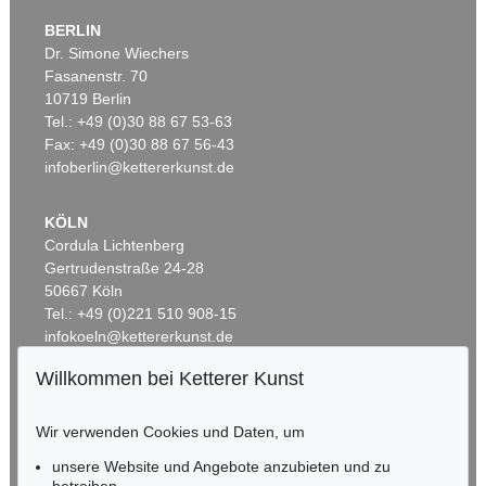
BERLIN
Dr. Simone Wiechers
Fasanenstr. 70
Auktion 600 - Lot 39
10719 Berlin
ANDY WARHOL
Tel.: +49 (0)30 88 67 53-63
Marilyn Monroe (10 Blatt)
, 1967
Fax: +49 (0)30 88 67 56-43
Ergebnis:
€ 4.488.000
infoberlin@kettererkunst.de
KÖLN
Cordula Lichtenberg
Gertrudenstraße 24-28
50667 Köln
Tel.: +49 (0)221 510 908-15
infokoeln@kettererkunst.de
Willkommen bei Ketterer Kunst
BADEN-WÜRTTEMBERG
Auktion 535 - Lot 6
Auktion 535 - Lot 4
E. KIRCHNER
K. SCHMIDT-ROTTLUFF
HESSEN
Hockende
Wir verwenden Cookies und Daten, um
, 1910
Lesende (Else Lasker-Schüler)
, 1912
RHEINLAND-PFALZ
Ergebnis:
€ 4.290.000
Ergebnis:
€ 4.060.000
Miriam Heß
unsere Website und Angebote anzubieten und zu
Tel.: +49 (0)62 21 58 80-038