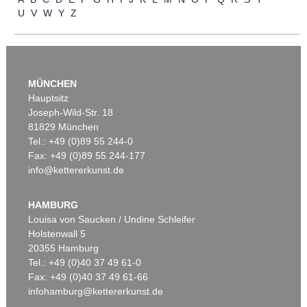
WASSILY KANDINSKY
U
V
W
Y
Z
Villa Seeburg am Staffelsee
, 1911
Ergebnis:
€ 5.500.000
MÜNCHEN
Hauptsitz
Joseph-Wild-Str. 18
81829 München
Tel.: +49 (0)89 55 244-0
Fax: +49 (0)89 55 244-177
info@kettererkunst.de
Auktion 535 - Lot 10
E. KIRCHNER
Das blaue Mädchen in der Sonne
, 1910
HAMBURG
Ergebnis:
€ 4.750.000
Louisa von Saucken / Undine Schleifer
Holstenwall 5
20355 Hamburg
Tel.: +49 (0)40 37 49 61-0
Fax: +49 (0)40 37 49 61-66
infohamburg@kettererkunst.de