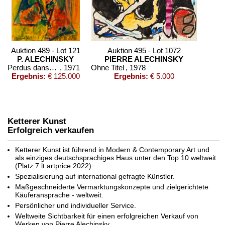
Auktion 489 - Lot 121
Auktion 495 - Lot 1072
P. ALECHINSKY
PIERRE ALECHINSKY
Perdus dans la couleur
, 1971
Ohne Titel
, 1978
Ergebnis:
€ 125.000
Ergebnis:
€ 5.000
Ketterer Kunst
Erfolgreich verkaufen
Ketterer Kunst ist führend in Modern & Contemporary Art und
als einziges deutschsprachiges Haus unter den Top 10 weltweit
(Platz 7 lt artprice 2022).
Spezialisierung auf international gefragte Künstler.
Maßgeschneiderte Vermarktungskonzepte und zielgerichtete
Auktion 416 - Lot 539
Auktion 531 - Lot 86
Käuferansprache - weltweit.
P. ALECHINSKY
P. ALECHINSKY
Fenêtres
Persönlicher und individueller Service.
, 1977
Monument à Christophe Colomb et à Marcel Duchamp
, 1971
Ergebnis:
€ 4.250
Ergebnis:
€ 4.250
Weltweite Sichtbarkeit für einen erfolgreichen Verkauf von
Werken von Pierre Alechinsky.