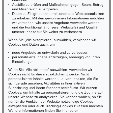
betreiben
Ausfälle zu prüfen und Maßnahmen gegen Spam, Betrug
Fax: +49 (0)62 21 58 80-595
und Missbrauch zu ergreifen
infoheidelberg@kettererkunst.de
Daten zu Zielgruppeninteraktionen und Websitestatistiken
zu erheben. Mit den gewonnenen Informationen möchten
wir verstehen, wie unsere Angebote verwendet werden,
NORDDEUTSCHLAND
und die Funktionalität unserer Website(s) und Qualität
Nico Kassel, M.A.
unserer Inhalte für Sie weiter zu verbessern.
Tel.: +49 (0)89 55244-164
Mobil: +49 (0)171 8618661
Wenn Sie „Alle akzeptieren“ auswählen, verwenden wir
n.kassel@kettererkunst.de
Cookies und Daten auch, um
Auktion 545 - Lot 43
neue Angebote zu entwickeln und zu verbessern
WASSILY KANDINSKY
Murnau
, 1908
personalisierte Inhalte anzuzeigen, abhängig von Ihren
Ergebnis:
€ 3.920.000
Keine Auktion mehr verpassen!
Einstellungen
Wir informieren Sie rechtzeitig.
Wenn Sie „Alle ablehnen“ auswählen, verwenden wir
Cookies nicht für diese zusätzlichen Zwecke. Nicht
personalisierte Inhalte werden u. a. von Inhalten, die Sie
sich gerade ansehen, Aktivitäten in Ihrer aktiven
Suchsitzung und Ihrem Standort beeinflusst. Wir nutzen
Jetzt zum Newsletter anmelden >
Cookies, um Inhalte zu personalisieren und die Zugriffe auf
unsere Website zu analysieren. Sie können wählen, ob Sie
nur für die Funktion der Website notwendige Cookies
akzeptieren oder auch Tracking-Cookies zulassen möchten.
Weitere Informationen finden Sie in unserer