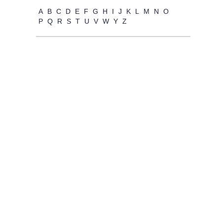
A
B
C
D
E
F
G
H
I
J
K
L
M
N
O
P
Q
R
S
T
U
V
W
Y
Z