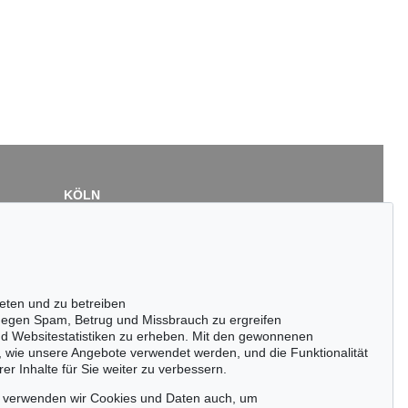
KÖLN
Cordula Lichtenberg
Gertrudenstraße 24-28
50667 Köln
Tel.: +49 (0)221 510 908-15
infokoeln@kettererkunst.de
eten und zu betreiben
egen Spam, Betrug und Missbrauch zu ergreifen
nd Websitestatistiken zu erheben. Mit den gewonnenen
, wie unsere Angebote verwendet werden, und die Funktionalität
er Inhalte für Sie weiter zu verbessern.
passen!
zeitig.
, verwenden wir Cookies und Daten auch, um