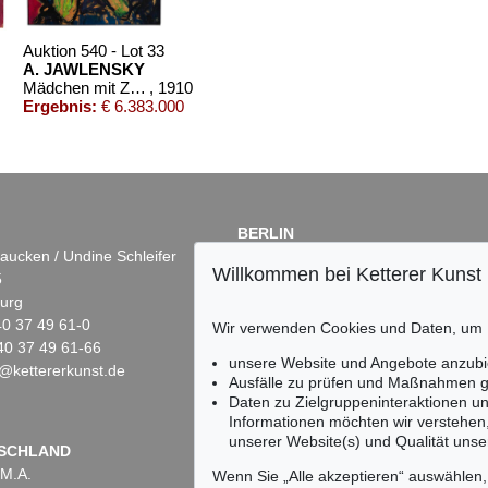
Auktion 540 - Lot 33
A. JAWLENSKY
Mädchen mit Zopf
, 1910
Ergebnis:
€ 6.383.000
BERLIN
aucken / Undine Schleifer
Dr. Simone Wiechers
Willkommen bei Ketterer Kunst
5
Fasanenstr. 70
urg
10719 Berlin
)40 37 49 61-0
Tel.: +49 (0)30 88 67 53-63
Wir verwenden Cookies und Daten, um
40 37 49 61-66
Fax: +49 (0)30 88 67 56-43
0
unsere Website und Angebote anzubi
@kettererkunst.de
infoberlin@kettererkunst.de
Ausfälle zu prüfen und Maßnahmen g
Das blaue Mädchen in der Sonne
, 1910
Daten zu Zielgruppeninteraktionen u
.000
Informationen möchten wir verstehen
unserer Website(s) und Qualität unser
Keine Auktion mehr ver
SCHLAND
 M.A.
Wir informieren Sie recht
Wenn Sie „Alle akzeptieren“ auswählen