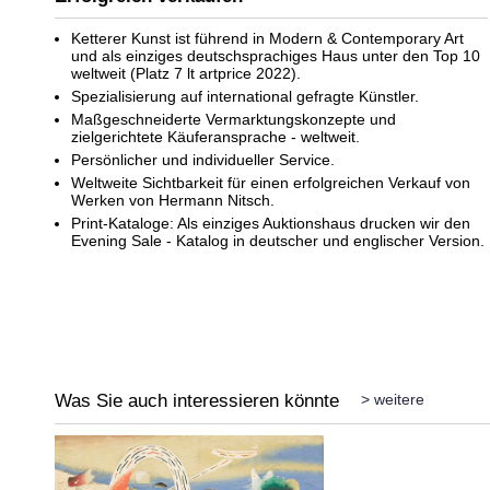
Ketterer Kunst ist führend in Modern & Contemporary Art
und als einziges deutschsprachiges Haus unter den Top 10
weltweit (Platz 7 lt artprice 2022).
Spezialisierung auf international gefragte Künstler.
Auktion 520 - Lot 381
Maßgeschneiderte Vermarktungskonzepte und
HERMANN NITSCH
zielgerichtete Käuferansprache - weltweit.
Bodenschüttbild (38. Malaktion 1996)
, 1996
Persönlicher und individueller Service.
Ergebnis:
€ 200.000
Weltweite Sichtbarkeit für einen erfolgreichen Verkauf von
Werken von Hermann Nitsch.
Print-Kataloge: Als einziges Auktionshaus drucken wir den
Evening Sale - Katalog in deutscher und englischer Version.
Was Sie auch interessieren könnte
> weitere