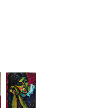
Aktionen auch seine Vorstellungen von der Musik zu seinem
Theater verwirklicht. Bei den Aktionen werden Lärmorchester,
Schreichöre und elektronisch verstärkte Instrumente
eingesetzt. Nitsch deutet das Leben als Passion, den
Malprozess als verdichtetes Leben und damit als Inbegriff der
Passion. Der Künstler selbst bleibt durch seine an zentraler
Stelle im Bild eingefügten Malhemden, die er während der
Arbeit trägt, anwesend und animiert den Betrachter, sich mit
dem Malvorgang zu identifizieren und mit ihm ins Bild
einzutreten. Höhepunkte von Hermann Nitschs Projekten sind
das "drei Tage Spiel" 1984 in Prinzendorf oder der Zyklus von
Schüttbildern, die er 1987 in der Wiener Secession herstellen
kann. Das Ideal des "6 Tage Spiels" verwirklicht Nitsch 1998.
Seit den 90er Jahren wird seine Kunst auch immer häufiger in
Ausstellungen gewürdigt, die häufig von Aktionen des
Künstlers begleitet werden. In einer veränderten politisch-
gesellschaftliche Situation kann Nitsch sich als anerkannter
Kunstschaffender etablieren. Nach Gastprofessuren an der
Frankfurter Hochschule für bildende Kunst und an der
Kunstakademie Hamburg unterrichtet Nitsch seit 1989 in
Frankfurt am Main eine Klasse für Interdisziplinäre Kunst.
Zuletzt übernimmt er 2004 eine Gastprofessur an der
Universität Wien am Institut für Theaterwissenschaften. Sogar
offizielle Aufträge erreichen Hermann Nitsch - etwa für die
Ausstattung des Stücks "Le Renard" an der Wiener Staatsoper
2005.