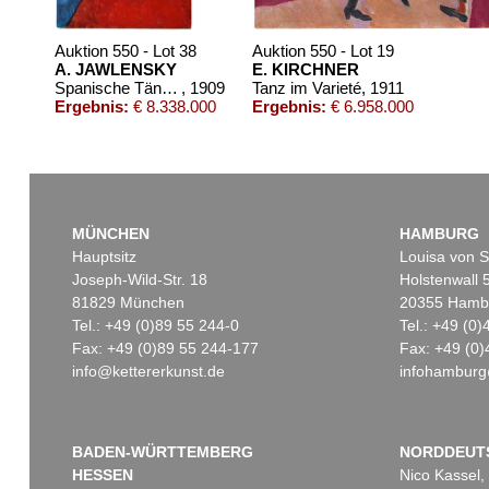
Auktion 550 - Lot 38
Auktion 550 - Lot 19
A. JAWLENSKY
E. KIRCHNER
Spanische Tänzerin
, 1909
Tanz im Varieté
, 1911
Ergebnis:
€ 8.338.000
Ergebnis:
€ 6.958.000
MÜNCHEN
HAMBURG
Hauptsitz
Louisa von S
Joseph-Wild-Str. 18
Holstenwall 
81829 München
20355 Hamb
Tel.: +49 (0)89 55 244-0
Tel.: +49 (0
Fax: +49 (0)89 55 244-177
Fax: +49 (0)
Auktion 606 - Lot 25
Auktion 535 - Lot 1
WASSILY KANDINSKY
E. KIRCHNER
info@kettererkunst.de
infohamburg
Villa Seeburg am Staffelsee
, 1911
Ergebnis:
€ 5.500.000
Ergebnis:
€ 4.750
BADEN-WÜRTTEMBERG
NORDDEUT
HESSEN
Nico Kassel,