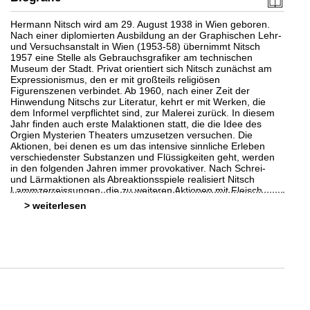
Hermann Nitsch wird am 29. August 1938 in Wien geboren.
Nach einer diplomierten Ausbildung an der Graphischen Lehr-
und Versuchsanstalt in Wien (1953-58) übernimmt Nitsch
1957 eine Stelle als Gebrauchsgrafiker am technischen
Museum der Stadt. Privat orientiert sich Nitsch zunächst am
Expressionismus, den er mit großteils religiösen
Figurenszenen verbindet. Ab 1960, nach einer Zeit der
Hinwendung Nitschs zur Literatur, kehrt er mit Werken, die
dem Informel verpflichtet sind, zur Malerei zurück. In diesem
Jahr finden auch erste Malaktionen statt, die die Idee des
Orgien Mysterien Theaters umzusetzen versuchen. Die
Aktionen, bei denen es um das intensive sinnliche Erleben
verschiedenster Substanzen und Flüssigkeiten geht, werden
in den folgenden Jahren immer provokativer. Nach Schrei-
und Lärmaktionen als Abreaktionsspiele realisiert Nitsch
Lammzerreissungen, die zu weiteren Aktionen mit Fleisch
führen. Seine Aktivitäten führen ab 1963 zu ständigen
>
Konfrontationen mit den Behörden und mehrwöchigen
Gefängnisaufenthalten, die den Künstler 1968 veranlassen,
nach Deutschland zu übersiedeln.
Nach großen Erfolgen des Orgien Mysterien Theaters Ende
der 60er Jahre in den USA und Deutschland führt Nitsch
während der 70er Jahre in vielen europäischen und
nordamerikanischen Städten Aktionen durch. 1971 gelingt der
Ankauf des niederösterreichischen Schlosses Prinzendorf aus
dem Besitz der Kirche, wo Nitsch im Zuge größer angelegter