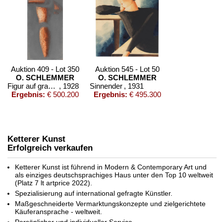
Auktion 409 - Lot 350
Auktion 545 - Lot 50
O. SCHLEMMER
O. SCHLEMMER
Figur auf grauem Grund
, 1928
Sinnender
, 1931
Ergebnis:
€ 500.200
Ergebnis:
€ 495.300
Ketterer Kunst
Erfolgreich verkaufen
Ketterer Kunst ist führend in Modern & Contemporary Art und
als einziges deutschsprachiges Haus unter den Top 10 weltweit
(Platz 7 lt artprice 2022).
Spezialisierung auf international gefragte Künstler.
Maßgeschneiderte Vermarktungskonzepte und zielgerichtete
Auktion 535 - Lot 37
Käuferansprache - weltweit.
OSKAR SCHLEMMER