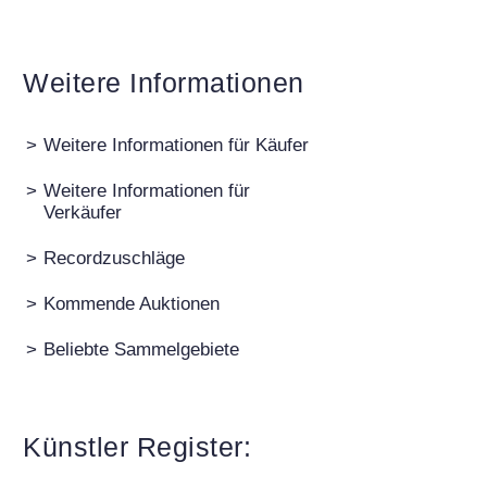
Weitere Informationen
>
Weitere Informationen für Käufer
>
Weitere Informationen für
Verkäufer
Auktion 540 - Lot 33
A. JAWLENSKY
Mädchen mit Zopf
, 1910
>
Recordzuschläge
Ergebnis:
€ 6.383.000
>
Kommende Auktionen
>
Beliebte Sammelgebiete
Künstler Register: