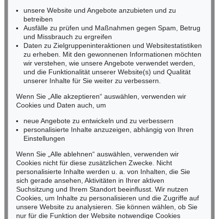
Ergebnis:
€ 4.290.000
Ergebnis:
€ 4.060.000
Miriam Heß
unsere Website und Angebote anzubieten und zu
Tel.: +49 (0)62 21 58 80-038
betreiben
Ausfälle zu prüfen und Maßnahmen gegen Spam, Betrug
Fax: +49 (0)62 21 58 80-595
und Missbrauch zu ergreifen
infoheidelberg@kettererkunst.de
Daten zu Zielgruppeninteraktionen und Websitestatistiken
zu erheben. Mit den gewonnenen Informationen möchten
wir verstehen, wie unsere Angebote verwendet werden,
NORDDEUTSCHLAND
und die Funktionalität unserer Website(s) und Qualität
Nico Kassel, M.A.
unserer Inhalte für Sie weiter zu verbessern.
Tel.: +49 (0)89 55244-164
Mobil: +49 (0)171 8618661
Wenn Sie „Alle akzeptieren“ auswählen, verwenden wir
n.kassel@kettererkunst.de
Cookies und Daten auch, um
Auktion 545 - Lot 43
neue Angebote zu entwickeln und zu verbessern
WASSILY KANDINSKY
Murnau
, 1908
personalisierte Inhalte anzuzeigen, abhängig von Ihren
Ergebnis:
€ 3.920.000
Keine Auktion mehr verpassen!
Einstellungen
Wir informieren Sie rechtzeitig.
Wenn Sie „Alle ablehnen“ auswählen, verwenden wir
Cookies nicht für diese zusätzlichen Zwecke. Nicht
personalisierte Inhalte werden u. a. von Inhalten, die Sie
sich gerade ansehen, Aktivitäten in Ihrer aktiven
Suchsitzung und Ihrem Standort beeinflusst. Wir nutzen
Jetzt zum Newsletter anmelden >
Cookies, um Inhalte zu personalisieren und die Zugriffe auf
unsere Website zu analysieren. Sie können wählen, ob Sie
nur für die Funktion der Website notwendige Cookies