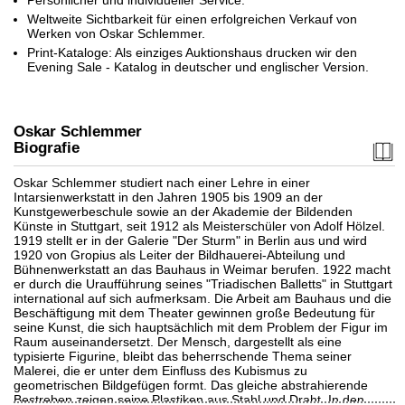
Vierergruppe mit Grau
Persönlicher und individueller Service.
, 1930
Ergebnis:
€ 425.000
Weltweite Sichtbarkeit für einen erfolgreichen Verkauf von
Werken von Oskar Schlemmer.
Print-Kataloge: Als einziges Auktionshaus drucken wir den
Evening Sale - Katalog in deutscher und englischer Version.
Oskar Schlemmer
Biografie
Oskar Schlemmer studiert nach einer Lehre in einer
Intarsienwerkstatt in den Jahren 1905 bis 1909 an der
Kunstgewerbeschule sowie an der Akademie der Bildenden
Auktion 415 - Lot 351
Künste in Stuttgart, seit 1912 als Meisterschüler von Adolf Hölzel.
O. SCHLEMMER
1919 stellt er in der Galerie "Der Sturm" in Berlin aus und wird
Kopf nach links
, 1928
1920 von Gropius als Leiter der Bildhauerei-Abteilung und
Ergebnis:
€ 378.200
Bühnenwerkstatt an das Bauhaus in Weimar berufen. 1922 macht
er durch die Uraufführung seines "Triadischen Balletts" in Stuttgart
international auf sich aufmerksam. Die Arbeit am Bauhaus und die
Beschäftigung mit dem Theater gewinnen große Bedeutung für
seine Kunst, die sich hauptsächlich mit dem Problem der Figur im
Raum auseinandersetzt. Der Mensch, dargestellt als eine
typisierte Figurine, bleibt das beherrschende Thema seiner
Malerei, die er unter dem Einfluss des Kubismus zu
geometrischen Bildgefügen formt. Das gleiche abstrahierende
Bestreben zeigen seine Plastiken aus Stahl und Draht. In den