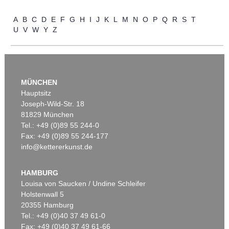
Auktion 606 - Lot 25
A
B
C
D
E
F
G
H
I
J
K
L
M
N
O
P
Q
R
S
T
WASSILY KANDINSKY
U
V
W
Y
Z
Villa Seeburg am Staffelsee
, 1911
Ergebnis:
€ 5.500.000
MÜNCHEN
Hauptsitz
Joseph-Wild-Str. 18
81829 München
Tel.: +49 (0)89 55 244-0
Fax: +49 (0)89 55 244-177
info@kettererkunst.de
Auktion 535 - Lot 10
E. KIRCHNER
Das blaue Mädchen in der Sonne
, 1910
HAMBURG
Ergebnis:
€ 4.750.000
Louisa von Saucken / Undine Schleifer
Holstenwall 5
20355 Hamburg
Tel.: +49 (0)40 37 49 61-0
Fax: +49 (0)40 37 49 61-66