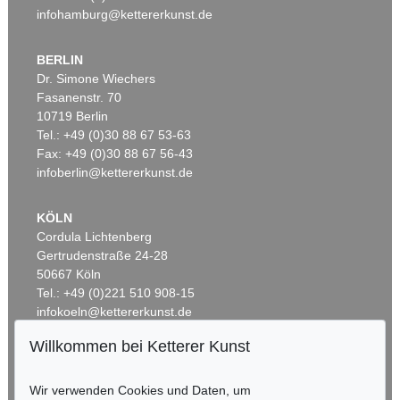
infohamburg@kettererkunst.de
BERLIN
Dr. Simone Wiechers
Fasanenstr. 70
Auktion 600 - Lot 39
10719 Berlin
ANDY WARHOL
Tel.: +49 (0)30 88 67 53-63
Marilyn Monroe (10 Blatt)
, 1967
Fax: +49 (0)30 88 67 56-43
Ergebnis:
€ 4.488.000
infoberlin@kettererkunst.de
KÖLN
Cordula Lichtenberg
Gertrudenstraße 24-28
50667 Köln
Tel.: +49 (0)221 510 908-15
infokoeln@kettererkunst.de
Willkommen bei Ketterer Kunst
BADEN-WÜRTTEMBERG
Auktion 535 - Lot 6
Auktion 535 - Lot 4
E. KIRCHNER
K. SCHMIDT-ROTTLUFF
HESSEN
Hockende
Wir verwenden Cookies und Daten, um
, 1910
Lesende (Else Lasker-Schüler)
, 1912
RHEINLAND-PFALZ