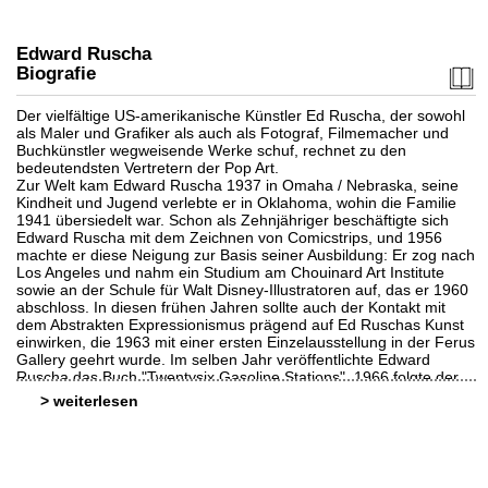
Edward Ruscha
Biografie
Der vielfältige US-amerikanische Künstler Ed Ruscha, der sowohl
als Maler und Grafiker als auch als Fotograf, Filmemacher und
Buchkünstler wegweisende Werke schuf, rechnet zu den
Auktion 559 - Lot 86
Auktion 434 - Lot 121
bedeutendsten Vertretern der Pop Art.
E. RUSCHA
EDWARD RUSCHA
Zur Welt kam Edward Ruscha 1937 in Omaha / Nebraska, seine
Country Cityscapes. Folge von 6 Graphiken
, 2001
9 Künstlerbücher und 1 Katalog
, 1964
Kindheit und Jugend verlebte er in Oklahoma, wohin die Familie
Ergebnis:
€ 8.500
Ergebnis:
€ 4.800
1941 übersiedelt war. Schon als Zehnjähriger beschäftigte sich
Edward Ruscha mit dem Zeichnen von Comicstrips, und 1956
machte er diese Neigung zur Basis seiner Ausbildung: Er zog nach
Los Angeles und nahm ein Studium am Chouinard Art Institute
sowie an der Schule für Walt Disney-Illustratoren auf, das er 1960
abschloss. In diesen frühen Jahren sollte auch der Kontakt mit
dem Abstrakten Expressionismus prägend auf Ed Ruschas Kunst
einwirken, die 1963 mit einer ersten Einzelausstellung in der Ferus
Gallery geehrt wurde. Im selben Jahr veröffentlichte Edward
Ruscha das Buch "Twentysix Gasoline Stations", 1966 folgte der
Fotoband "Every Building on the Sunset Strip".
>
Seine Teilnahme an den Biennalen in São Paulo (1967), Paris
(1967) und Venedig (1970, 2005) sowie an den Kasseler
documenta-Schauen 5, 6, 7 und 9 (seit 1972) künden vom großen
Auktion 491 - Lot 329
Erfolg Ed Ruschas in der Kunstszene seit den 1960er Jahren, der
EDWARD "ED" RUSCHA
bis heute ungebrochen ist. Grundlage des Ruhms sind