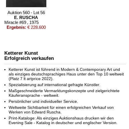
Auktion 560 - Lot 56
E. RUSCHA
Miracle #69
, 1975
Ergebnis:
€ 228.600
Ketterer Kunst
Erfolgreich verkaufen
Ketterer Kunst ist führend in Modern & Contemporary Art und
als einziges deutschsprachiges Haus unter den Top 10 weltweit
(Platz 7 lt artprice 2022).
Spezialisierung auf international gefragte Künstler.
Auktion 429 - Lot 699
Maßgeschneiderte Vermarktungskonzepte und zielgerichtete
EDWARD RUSCHA
Käuferansprache - weltweit.
Oxford, Beverly, Western
, 1999
Persönlicher und individueller Service.
Ergebnis:
€ 13.750
Weltweite Sichtbarkeit für einen erfolgreichen Verkauf von
Werken von Edward Ruscha.
Print-Kataloge: Als einziges Auktionshaus drucken wir den
Evening Sale - Katalog in deutscher und englischer Version.