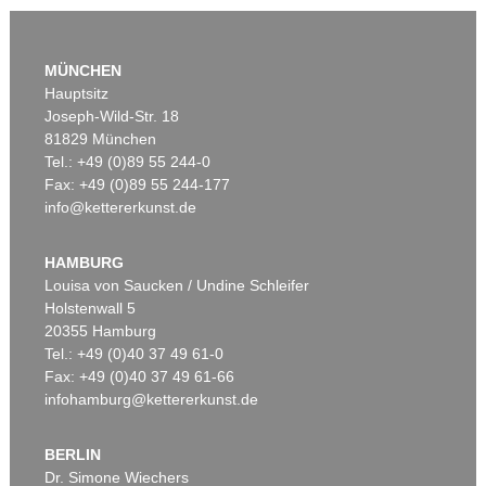
MÜNCHEN
Hauptsitz
Joseph-Wild-Str. 18
81829 München
Tel.: +49 (0)89 55 244-0
Fax: +49 (0)89 55 244-177
Auktion 405 - Lot 101
EDWARD RUSCHA
info@kettererkunst.de
Auktion 535 - Lot 10
The Sunset Strip. 1966.
, 1966
Ergebnis:
E. KIRCHNER
€ 1.560
Das blaue Mädchen in der Sonne
, 1910
HAMBURG
Ergebnis:
€ 4.750.000
Louisa von Saucken / Undine Schleifer
Holstenwall 5
20355 Hamburg
Tel.: +49 (0)40 37 49 61-0
Fax: +49 (0)40 37 49 61-66
infohamburg@kettererkunst.de
BERLIN
Dr. Simone Wiechers