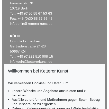
Fasanenstr. 70
Auktion 600 - Lot 39
10719 Berlin
ANDY WARHOL
Tel.: +49 (0)30 88 67 53-63
Marilyn Monroe (10 Blatt)
, 1967
Fax: +49 (0)30 88 67 56-43
Ergebnis:
€ 4.488.000
infoberlin@kettererkunst.de
KÖLN
Cordula Lichtenberg
Gertrudenstraße 24-28
50667 Köln
Tel.: +49 (0)221 510 908-15
infokoeln@kettererkunst.de
Willkommen bei Ketterer Kunst
BADEN-WÜRTTEMBERG
Auktion 535 - Lot 6
Auktion 535 - Lot 4
E. KIRCHNER
K. SCHMIDT-ROTTLUFF
HESSEN
Hockende
Wir verwenden Cookies und Daten, um
, 1910
Lesende (Else Lasker-Schüler)
, 1912
RHEINLAND-PFALZ
Ergebnis:
€ 4.290.000
Ergebnis:
€ 4.060.000
Miriam Heß
unsere Website und Angebote anzubieten und zu
Tel.: +49 (0)62 21 58 80-038
betreiben
Ausfälle zu prüfen und Maßnahmen gegen Spam, Betrug
Fax: +49 (0)62 21 58 80-595
und Missbrauch zu ergreifen
infoheidelberg@kettererkunst.de
Daten zu Zielgruppeninteraktionen und Websitestatistiken