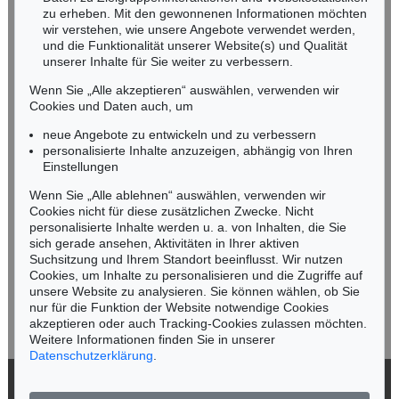
zu erheben. Mit den gewonnenen Informationen möchten
wir verstehen, wie unsere Angebote verwendet werden,
NORDDEUTSCHLAND
und die Funktionalität unserer Website(s) und Qualität
Nico Kassel, M.A.
unserer Inhalte für Sie weiter zu verbessern.
Tel.: +49 (0)89 55244-164
Mobil: +49 (0)171 8618661
Wenn Sie „Alle akzeptieren“ auswählen, verwenden wir
n.kassel@kettererkunst.de
Cookies und Daten auch, um
Auktion 545 - Lot 43
neue Angebote zu entwickeln und zu verbessern
WASSILY KANDINSKY
Murnau
, 1908
personalisierte Inhalte anzuzeigen, abhängig von Ihren
Ergebnis:
€ 3.920.000
Keine Auktion mehr verpassen!
Einstellungen
Wir informieren Sie rechtzeitig.
Wenn Sie „Alle ablehnen“ auswählen, verwenden wir
Cookies nicht für diese zusätzlichen Zwecke. Nicht
personalisierte Inhalte werden u. a. von Inhalten, die Sie
sich gerade ansehen, Aktivitäten in Ihrer aktiven
Suchsitzung und Ihrem Standort beeinflusst. Wir nutzen
Jetzt zum Newsletter anmelden >
Cookies, um Inhalte zu personalisieren und die Zugriffe auf
unsere Website zu analysieren. Sie können wählen, ob Sie
nur für die Funktion der Website notwendige Cookies
akzeptieren oder auch Tracking-Cookies zulassen möchten.
Weitere Informationen finden Sie in unserer
Datenschutzerklärung
.
Auktion 560 - Lot 23
MAX BECKMANN
© 2026 Ketterer Kunst GmbH & Co. KG
Großer Clown mit Frauen und kleiner Clown
, 1950