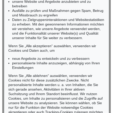
Miriam Heß
unsere Website und Angebote anzubieten und zu
Tel.: +49 (0)62 21 58 80-038
betreiben
Ausfälle zu prüfen und Maßnahmen gegen Spam, Betrug
Fax: +49 (0)62 21 58 80-595
und Missbrauch zu ergreifen
infoheidelberg@kettererkunst.de
Daten zu Zielgruppeninteraktionen und Websitestatistiken
zu erheben. Mit den gewonnenen Informationen möchten
wir verstehen, wie unsere Angebote verwendet werden,
NORDDEUTSCHLAND
und die Funktionalität unserer Website(s) und Qualität
Nico Kassel, M.A.
unserer Inhalte für Sie weiter zu verbessern.
Tel.: +49 (0)89 55244-164
Mobil: +49 (0)171 8618661
Wenn Sie „Alle akzeptieren“ auswählen, verwenden wir
n.kassel@kettererkunst.de
Cookies und Daten auch, um
Auktion 545 - Lot 43
neue Angebote zu entwickeln und zu verbessern
WASSILY KANDINSKY
Murnau
, 1908
personalisierte Inhalte anzuzeigen, abhängig von Ihren
Ergebnis:
€ 3.920.000
Keine Auktion mehr verpassen!
Einstellungen
Wir informieren Sie rechtzeitig.
Wenn Sie „Alle ablehnen“ auswählen, verwenden wir
Cookies nicht für diese zusätzlichen Zwecke. Nicht
personalisierte Inhalte werden u. a. von Inhalten, die Sie
sich gerade ansehen, Aktivitäten in Ihrer aktiven
Suchsitzung und Ihrem Standort beeinflusst. Wir nutzen
Jetzt zum Newsletter anmelden >
Cookies, um Inhalte zu personalisieren und die Zugriffe auf
unsere Website zu analysieren. Sie können wählen, ob Sie
nur für die Funktion der Website notwendige Cookies
akzeptieren oder auch Tracking-Cookies zulassen möchten.