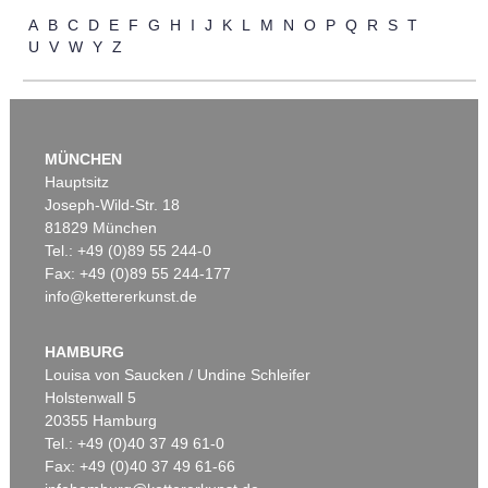
Auktion 606 - Lot 25
A
B
C
D
E
F
G
H
I
J
K
L
M
N
O
P
Q
R
S
T
WASSILY KANDINSKY
U
V
W
Y
Z
Villa Seeburg am Staffelsee
, 1911
Ergebnis:
€ 5.500.000
MÜNCHEN
Hauptsitz
Joseph-Wild-Str. 18
81829 München
Tel.: +49 (0)89 55 244-0
Fax: +49 (0)89 55 244-177
info@kettererkunst.de
Auktion 535 - Lot 10
E. KIRCHNER
Das blaue Mädchen in der Sonne
, 1910
HAMBURG
Ergebnis:
€ 4.750.000
Louisa von Saucken / Undine Schleifer
Holstenwall 5
20355 Hamburg
Tel.: +49 (0)40 37 49 61-0
Fax: +49 (0)40 37 49 61-66