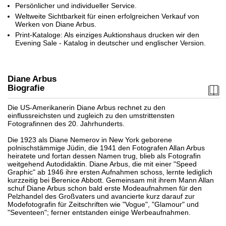
Persönlicher und individueller Service.
Weltweite Sichtbarkeit für einen erfolgreichen Verkauf von
Werken von Diane Arbus.
Print-Kataloge: Als einziges Auktionshaus drucken wir den
Evening Sale - Katalog in deutscher und englischer Version.
Diane Arbus
Biografie
Die US-Amerikanerin Diane Arbus rechnet zu den
einflussreichsten und zugleich zu den umstrittensten
Fotografinnen des 20. Jahrhunderts.
Die 1923 als Diane Nemerov in New York geborene
polnischstämmige Jüdin, die 1941 den Fotografen Allan Arbus
heiratete und fortan dessen Namen trug, blieb als Fotografin
weitgehend Autodidaktin. Diane Arbus, die mit einer "Speed
Graphic" ab 1946 ihre ersten Aufnahmen schoss, lernte lediglich
kurzzeitig bei Berenice Abbott. Gemeinsam mit ihrem Mann Allan
schuf Diane Arbus schon bald erste Modeaufnahmen für den
Pelzhandel des Großvaters und avancierte kurz darauf zur
Modefotografin für Zeitschriften wie "Vogue", "Glamour" und
"Seventeen"; ferner entstanden einige Werbeaufnahmen.