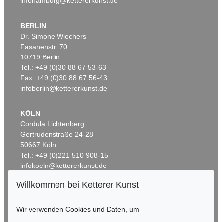
infohamburg@kettererkunst.de
BERLIN
Dr. Simone Wiechers
Fasanenstr. 70
Auktion 600 - Lot 39
10719 Berlin
ANDY WARHOL
Tel.: +49 (0)30 88 67 53-63
Marilyn Monroe (10 Blatt)
, 1967
Fax: +49 (0)30 88 67 56-43
Ergebnis:
€ 4.488.000
infoberlin@kettererkunst.de
KÖLN
Cordula Lichtenberg
Gertrudenstraße 24-28
50667 Köln
Tel.: +49 (0)221 510 908-15
infokoeln@kettererkunst.de
Willkommen bei Ketterer Kunst
BADEN-WÜRTTEMBERG
Auktion 535 - Lot 6
Auktion 535 - Lot 4
E. KIRCHNER
K. SCHMIDT-ROTTLUFF
HESSEN
Hockende
Wir verwenden Cookies und Daten, um
, 1910
Lesende (Else Lasker-Schüler)
, 1912
RHEINLAND-PFALZ
Ergebnis:
€ 4.290.000
Ergebnis:
€ 4.060.000