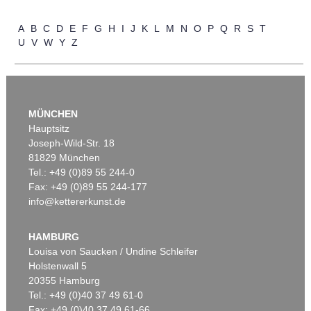
Auktion 606 - Lot 25
A
B
C
D
E
F
G
H
I
J
K
L
M
N
O
P
Q
R
S
T
WASSILY KANDINSKY
U
V
W
Y
Z
Villa Seeburg am Staffelsee
, 1911
Ergebnis:
€ 5.500.000
MÜNCHEN
Hauptsitz
Joseph-Wild-Str. 18
81829 München
Tel.: +49 (0)89 55 244-0
Fax: +49 (0)89 55 244-177
info@kettererkunst.de
Auktion 535 - Lot 10
E. KIRCHNER
Das blaue Mädchen in der Sonne
, 1910
HAMBURG
Ergebnis:
€ 4.750.000
Louisa von Saucken / Undine Schleifer
Holstenwall 5
20355 Hamburg
Tel.: +49 (0)40 37 49 61-0
Fax: +49 (0)40 37 49 61-66