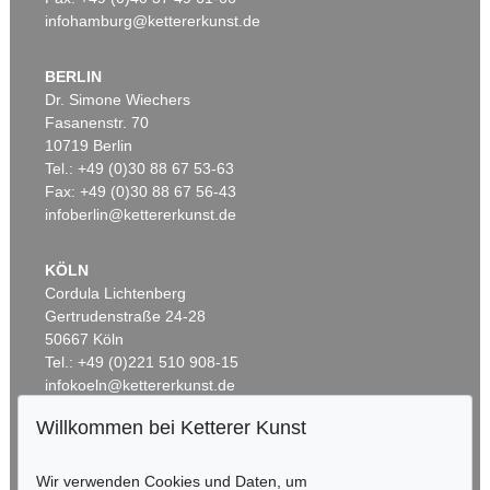
infohamburg@kettererkunst.de
BERLIN
Dr. Simone Wiechers
Fasanenstr. 70
Auktion 600 - Lot 39
10719 Berlin
ANDY WARHOL
Tel.: +49 (0)30 88 67 53-63
Marilyn Monroe (10 Blatt)
, 1967
Fax: +49 (0)30 88 67 56-43
Ergebnis:
€ 4.488.000
infoberlin@kettererkunst.de
KÖLN
Cordula Lichtenberg
Gertrudenstraße 24-28
50667 Köln
Tel.: +49 (0)221 510 908-15
infokoeln@kettererkunst.de
Willkommen bei Ketterer Kunst
BADEN-WÜRTTEMBERG
Auktion 535 - Lot 6
Auktion 535 - Lot 4
E. KIRCHNER
K. SCHMIDT-ROTTLUFF
HESSEN
Hockende
Wir verwenden Cookies und Daten, um
, 1910
Lesende (Else Lasker-Schüler)
, 1912
RHEINLAND-PFALZ