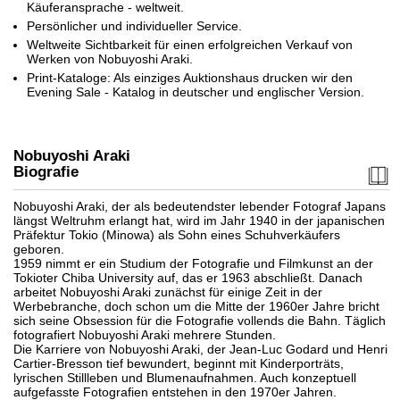
Käuferansprache - weltweit.
Persönlicher und individueller Service.
Weltweite Sichtbarkeit für einen erfolgreichen Verkauf von
Werken von Nobuyoshi Araki.
Print-Kataloge: Als einziges Auktionshaus drucken wir den
Evening Sale - Katalog in deutscher und englischer Version.
Nobuyoshi Araki
Biografie
Nobuyoshi Araki, der als bedeutendster lebender Fotograf Japans
längst Weltruhm erlangt hat, wird im Jahr 1940 in der japanischen
Präfektur Tokio (Minowa) als Sohn eines Schuhverkäufers
geboren.
1959 nimmt er ein Studium der Fotografie und Filmkunst an der
Tokioter Chiba University auf, das er 1963 abschließt. Danach
arbeitet Nobuyoshi Araki zunächst für einige Zeit in der
Werbebranche, doch schon um die Mitte der 1960er Jahre bricht
sich seine Obsession für die Fotografie vollends die Bahn. Täglich
fotografiert Nobuyoshi Araki mehrere Stunden.
Die Karriere von Nobuyoshi Araki, der Jean-Luc Godard und Henri
Cartier-Bresson tief bewundert, beginnt mit Kinderporträts,
lyrischen Stillleben und Blumenaufnahmen. Auch konzeptuell
aufgefasste Fotografien entstehen in den 1970er Jahren.