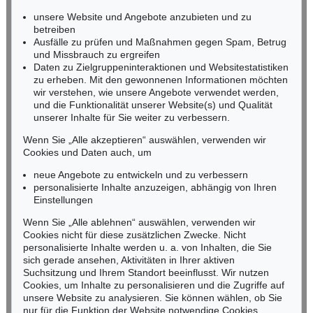
Ergebnis:
€ 4.290.000
Ergebnis:
€ 4.060.000
Miriam Heß
unsere Website und Angebote anzubieten und zu
Tel.: +49 (0)62 21 58 80-038
betreiben
Ausfälle zu prüfen und Maßnahmen gegen Spam, Betrug
Fax: +49 (0)62 21 58 80-595
und Missbrauch zu ergreifen
infoheidelberg@kettererkunst.de
Daten zu Zielgruppeninteraktionen und Websitestatistiken
zu erheben. Mit den gewonnenen Informationen möchten
wir verstehen, wie unsere Angebote verwendet werden,
NORDDEUTSCHLAND
und die Funktionalität unserer Website(s) und Qualität
Nico Kassel, M.A.
unserer Inhalte für Sie weiter zu verbessern.
Tel.: +49 (0)89 55244-164
Mobil: +49 (0)171 8618661
Wenn Sie „Alle akzeptieren“ auswählen, verwenden wir
n.kassel@kettererkunst.de
Cookies und Daten auch, um
Auktion 545 - Lot 43
neue Angebote zu entwickeln und zu verbessern
WASSILY KANDINSKY
Murnau
, 1908
personalisierte Inhalte anzuzeigen, abhängig von Ihren
Ergebnis:
€ 3.920.000
Keine Auktion mehr verpassen!
Einstellungen
Wir informieren Sie rechtzeitig.
Wenn Sie „Alle ablehnen“ auswählen, verwenden wir
Cookies nicht für diese zusätzlichen Zwecke. Nicht
personalisierte Inhalte werden u. a. von Inhalten, die Sie
sich gerade ansehen, Aktivitäten in Ihrer aktiven
Suchsitzung und Ihrem Standort beeinflusst. Wir nutzen
Jetzt zum Newsletter anmelden >
Cookies, um Inhalte zu personalisieren und die Zugriffe auf
unsere Website zu analysieren. Sie können wählen, ob Sie
nur für die Funktion der Website notwendige Cookies