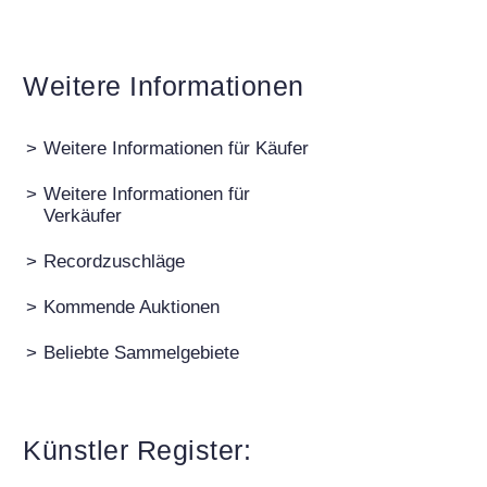
Weitere Informationen
>
Weitere Informationen für Käufer
>
Weitere Informationen für
Verkäufer
Auktion 540 - Lot 33
A. JAWLENSKY
Mädchen mit Zopf
, 1910
>
Recordzuschläge
Ergebnis:
€ 6.383.000
>
Kommende Auktionen
>
Beliebte Sammelgebiete
Künstler Register: