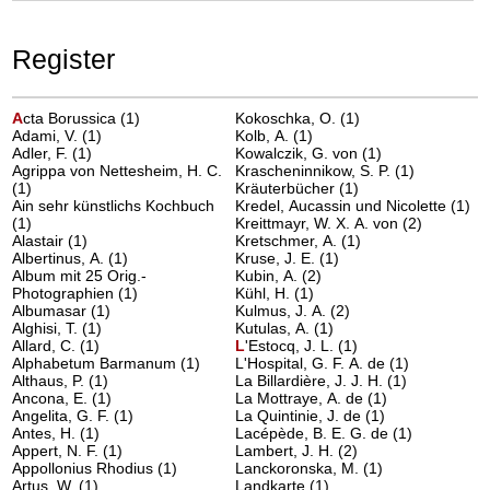
Register
A
cta Borussica
(1)
Kokoschka, O.
(1)
Adami, V.
(1)
Kolb, A.
(1)
Adler, F.
(1)
Kowalczik, G. von
(1)
Agrippa von Nettesheim, H. C.
Krascheninnikow, S. P.
(1)
(1)
Kräuterbücher
(1)
Ain sehr künstlichs Kochbuch
Kredel, Aucassin und Nicolette
(1)
(1)
Kreittmayr, W. X. A. von
(2)
Alastair
(1)
Kretschmer, A.
(1)
Albertinus, A.
(1)
Kruse, J. E.
(1)
Album mit 25 Orig.-
Kubin, A.
(2)
Photographien
(1)
Kühl, H.
(1)
Albumasar
(1)
Kulmus, J. A.
(2)
Alghisi, T.
(1)
Kutulas, A.
(1)
Allard, C.
(1)
L
'Estocq, J. L.
(1)
Alphabetum Barmanum
(1)
L'Hospital, G. F. A. de
(1)
Althaus, P.
(1)
La Billardière, J. J. H.
(1)
Ancona, E.
(1)
La Mottraye, A. de
(1)
Angelita, G. F.
(1)
La Quintinie, J. de
(1)
Antes, H.
(1)
Lacépède, B. E. G. de
(1)
Appert, N. F.
(1)
Lambert, J. H.
(2)
Appollonius Rhodius
(1)
Lanckoronska, M.
(1)
Artus, W.
(1)
Landkarte
(1)