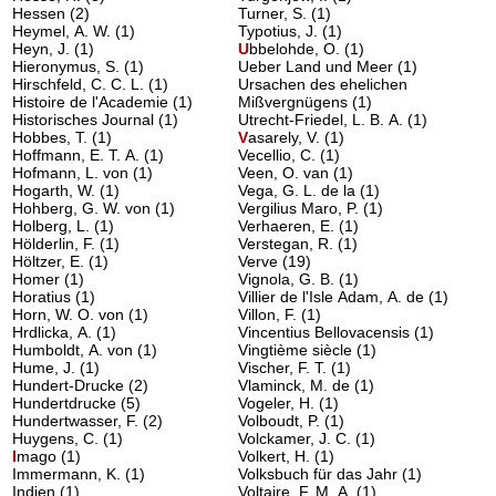
Hessen
(2)
Turner, S.
(1)
Heymel, A. W.
(1)
Typotius, J.
(1)
Heyn, J.
(1)
U
bbelohde, O.
(1)
Hieronymus, S.
(1)
Ueber Land und Meer
(1)
Hirschfeld, C. C. L.
(1)
Ursachen des ehelichen
Histoire de l'Academie
(1)
Mißvergnügens
(1)
Historisches Journal
(1)
Utrecht-Friedel, L. B. A.
(1)
Hobbes, T.
(1)
V
asarely, V.
(1)
Hoffmann, E. T. A.
(1)
Vecellio, C.
(1)
Hofmann, L. von
(1)
Veen, O. van
(1)
Hogarth, W.
(1)
Vega, G. L. de la
(1)
Hohberg, G. W. von
(1)
Vergilius Maro, P.
(1)
Holberg, L.
(1)
Verhaeren, E.
(1)
Hölderlin, F.
(1)
Verstegan, R.
(1)
Höltzer, E.
(1)
Verve
(19)
Homer
(1)
Vignola, G. B.
(1)
Horatius
(1)
Villier de l'Isle Adam, A. de
(1)
Horn, W. O. von
(1)
Villon, F.
(1)
Hrdlicka, A.
(1)
Vincentius Bellovacensis
(1)
Humboldt, A. von
(1)
Vingtième siècle
(1)
Hume, J.
(1)
Vischer, F. T.
(1)
Hundert-Drucke
(2)
Vlaminck, M. de
(1)
Hundertdrucke
(5)
Vogeler, H.
(1)
Hundertwasser, F.
(2)
Volboudt, P.
(1)
Huygens, C.
(1)
Volckamer, J. C.
(1)
I
mago
(1)
Volkert, H.
(1)
Immermann, K.
(1)
Volksbuch für das Jahr
(1)
Indien
(1)
Voltaire, F. M. A.
(1)