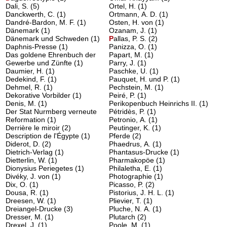
Dali, S.
(5)
Ortel, H.
(1)
Danckwerth, C.
(1)
Ortmann, A. D.
(1)
Dandré-Bardon, M. F.
(1)
Osten, H. von
(1)
Dänemark
(1)
Ozanam, J.
(1)
Dänemark und Schweden
(1)
P
allas, P. S.
(2)
Daphnis-Presse
(1)
Panizza, O.
(1)
Das goldene Ehrenbuch der
Papart, M.
(1)
Gewerbe und Zünfte
(1)
Parry, J.
(1)
Daumier, H.
(1)
Paschke, U.
(1)
Dedekind, F.
(1)
Pauquet, H. und P.
(1)
Dehmel, R.
(1)
Pechstein, M.
(1)
Dekorative Vorbilder
(1)
Peiré, P.
(1)
Denis, M.
(1)
Perikopenbuch Heinrichs II.
(1)
Der Stat Nurmberg verneute
Pétridès, P.
(1)
Reformation
(1)
Petronio, A.
(1)
Derrière le miroir
(2)
Peutinger, K.
(1)
Description de l'Égypte
(1)
Pferde
(2)
Diderot, D.
(2)
Phaedrus, A.
(1)
Dietrich-Verlag
(1)
Phantasus-Drucke
(1)
Dietterlin, W.
(1)
Pharmakopöe
(1)
Dionysius Periegetes
(1)
Philaletha, E.
(1)
Divéky, J. von
(1)
Photographie
(1)
Dix, O.
(1)
Picasso, P.
(2)
Dousa, R.
(1)
Pistorius, J. H. L.
(1)
Dreesen, W.
(1)
Plievier, T.
(1)
Dreiangel-Drucke
(3)
Pluche, N. A.
(1)
Dresser, M.
(1)
Plutarch
(2)
Drexel, J.
(1)
Poole, M.
(1)