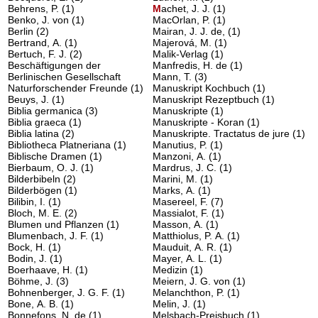
Behrens, P.
(1)
M
achet, J. J.
(1)
Benko, J. von
(1)
MacOrlan, P.
(1)
Berlin
(2)
Mairan, J. J. de,
(1)
Bertrand, A.
(1)
Majerová, M.
(1)
Bertuch, F. J.
(2)
Malik-Verlag
(1)
Beschäftigungen der
Manfredis, H. de
(1)
Berlinischen Gesellschaft
Mann, T.
(3)
Naturforschender Freunde
(1)
Manuskript Kochbuch
(1)
Beuys, J.
(1)
Manuskript Rezeptbuch
(1)
Biblia germanica
(3)
Manuskripte
(1)
Biblia graeca
(1)
Manuskripte - Koran
(1)
Biblia latina
(2)
Manuskripte. Tractatus de jure
(1)
Bibliotheca Platneriana
(1)
Manutius, P.
(1)
Biblische Dramen
(1)
Manzoni, A.
(1)
Bierbaum, O. J.
(1)
Mardrus, J. C.
(1)
Bilderbibeln
(2)
Marini, M.
(1)
Bilderbögen
(1)
Marks, A.
(1)
Bilibin, I.
(1)
Masereel, F.
(7)
Bloch, M. E.
(2)
Massialot, F.
(1)
Blumen und Pflanzen
(1)
Masson, A.
(1)
Blumenbach, J. F.
(1)
Matthiolus, P. A.
(1)
Bock, H.
(1)
Mauduit, A. R.
(1)
Bodin, J.
(1)
Mayer, A. L.
(1)
Boerhaave, H.
(1)
Medizin
(1)
Böhme, J.
(3)
Meiern, J. G. von
(1)
Bohnenberger, J. G. F.
(1)
Melanchthon, P.
(1)
Bone, A. B.
(1)
Melin, J.
(1)
Bonnefons, N. de
(1)
Melsbach-Preisbuch
(1)