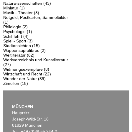
Naturwissenschaften
(43)
Miniatur
(1)
Musik - Theater
(3)
Notgeld, Postkarten, Sammelbilder
(1)
Philologie
(2)
Psychologie
(1)
Schifffahrt
(4)
Spiel - Sport
(3)
Stadtansichten
(15)
Wappensupralibros
(2)
Weltliteratur
(82)
Werkverzeichnis und Kunstliteratur
(27)
Widmungsexemplare
(8)
Wirtschaft und Recht
(22)
Wunder der Natur
(39)
Zimelien
(18)
MÜNCHEN
Hauptsitz
Joseph-Wild-Str. 18
81829 München
Tel.: +49 (0)89 55 244-0