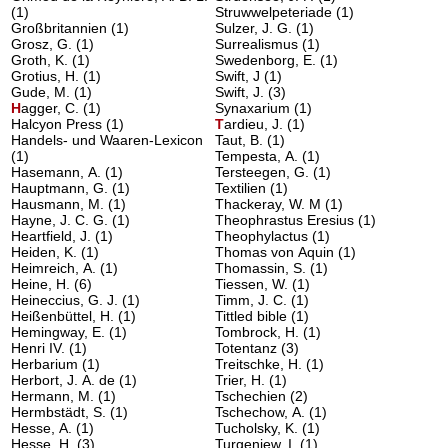
(1)
Struwwelpeteriade
(1)
Großbritannien
(1)
Sulzer, J. G.
(1)
Grosz, G.
(1)
Surrealismus
(1)
Groth, K.
(1)
Swedenborg, E.
(1)
Grotius, H.
(1)
Swift, J
(1)
Gude, M.
(1)
Swift, J.
(3)
H
agger, C.
(1)
Synaxarium
(1)
Halcyon Press
(1)
T
ardieu, J.
(1)
Handels- und Waaren-Lexicon
Taut, B.
(1)
(1)
Tempesta, A.
(1)
Hasemann, A.
(1)
Tersteegen, G.
(1)
Hauptmann, G.
(1)
Textilien
(1)
Hausmann, M.
(1)
Thackeray, W. M
(1)
Hayne, J. C. G.
(1)
Theophrastus Eresius
(1)
Heartfield, J.
(1)
Theophylactus
(1)
Heiden, K.
(1)
Thomas von Aquin
(1)
Heimreich, A.
(1)
Thomassin, S.
(1)
Heine, H.
(6)
Tiessen, W.
(1)
Heineccius, G. J.
(1)
Timm, J. C.
(1)
Heißenbüttel, H.
(1)
Tittled bible
(1)
Hemingway, E.
(1)
Tombrock, H.
(1)
Henri IV.
(1)
Totentanz
(3)
Herbarium
(1)
Treitschke, H.
(1)
Herbort, J. A. de
(1)
Trier, H.
(1)
Hermann, M.
(1)
Tschechien
(2)
Hermbstädt, S.
(1)
Tschechow, A.
(1)
Hesse, A.
(1)
Tucholsky, K.
(1)
Hesse, H.
(3)
Turgenjew, I.
(1)