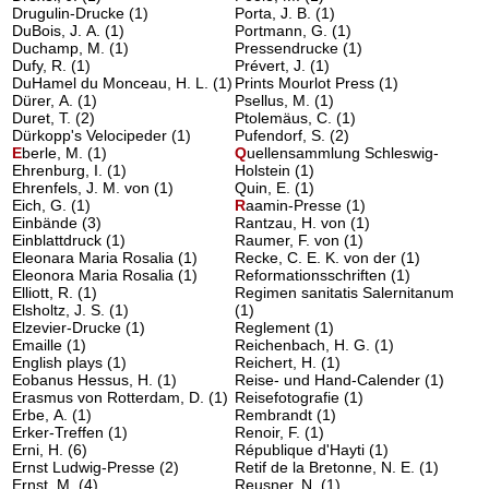
Drugulin-Drucke
(1)
Porta, J. B.
(1)
DuBois, J. A.
(1)
Portmann, G.
(1)
Duchamp, M.
(1)
Pressendrucke
(1)
Dufy, R.
(1)
Prévert, J.
(1)
DuHamel du Monceau, H. L.
(1)
Prints Mourlot Press
(1)
Dürer, A.
(1)
Psellus, M.
(1)
Duret, T.
(2)
Ptolemäus, C.
(1)
Dürkopp's Velocipeder
(1)
Pufendorf, S.
(2)
E
berle, M.
(1)
Q
uellensammlung Schleswig-
Ehrenburg, I.
(1)
Holstein
(1)
Ehrenfels, J. M. von
(1)
Quin, E.
(1)
Eich, G.
(1)
R
aamin-Presse
(1)
Einbände
(3)
Rantzau, H. von
(1)
Einblattdruck
(1)
Raumer, F. von
(1)
Eleonara Maria Rosalia
(1)
Recke, C. E. K. von der
(1)
Eleonora Maria Rosalia
(1)
Reformationsschriften
(1)
Elliott, R.
(1)
Regimen sanitatis Salernitanum
Elsholtz, J. S.
(1)
(1)
Elzevier-Drucke
(1)
Reglement
(1)
Emaille
(1)
Reichenbach, H. G.
(1)
English plays
(1)
Reichert, H.
(1)
Eobanus Hessus, H.
(1)
Reise- und Hand-Calender
(1)
Erasmus von Rotterdam, D.
(1)
Reisefotografie
(1)
Erbe, A.
(1)
Rembrandt
(1)
Erker-Treffen
(1)
Renoir, F.
(1)
Erni, H.
(6)
République d'Hayti
(1)
Ernst Ludwig-Presse
(2)
Retif de la Bretonne, N. E.
(1)
Ernst, M.
(4)
Reusner, N.
(1)