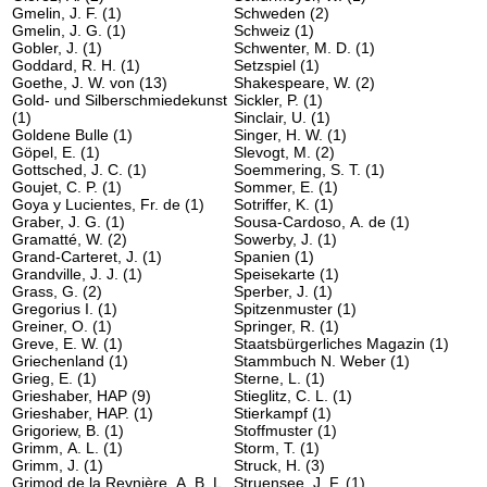
Gmelin, J. F.
(1)
Schweden
(2)
Gmelin, J. G.
(1)
Schweiz
(1)
Gobler, J.
(1)
Schwenter, M. D.
(1)
Goddard, R. H.
(1)
Setzspiel
(1)
Goethe, J. W. von
(13)
Shakespeare, W.
(2)
Gold- und Silberschmiedekunst
Sickler, P.
(1)
(1)
Sinclair, U.
(1)
Goldene Bulle
(1)
Singer, H. W.
(1)
Göpel, E.
(1)
Slevogt, M.
(2)
Gottsched, J. C.
(1)
Soemmering, S. T.
(1)
Goujet, C. P.
(1)
Sommer, E.
(1)
Goya y Lucientes, Fr. de
(1)
Sotriffer, K.
(1)
Graber, J. G.
(1)
Sousa-Cardoso, A. de
(1)
Gramatté, W.
(2)
Sowerby, J.
(1)
Grand-Carteret, J.
(1)
Spanien
(1)
Grandville, J. J.
(1)
Speisekarte
(1)
Grass, G.
(2)
Sperber, J.
(1)
Gregorius I.
(1)
Spitzenmuster
(1)
Greiner, O.
(1)
Springer, R.
(1)
Greve, E. W.
(1)
Staatsbürgerliches Magazin
(1)
Griechenland
(1)
Stammbuch N. Weber
(1)
Grieg, E.
(1)
Sterne, L.
(1)
Grieshaber, HAP
(9)
Stieglitz, C. L.
(1)
Grieshaber, HAP.
(1)
Stierkampf
(1)
Grigoriew, B.
(1)
Stoffmuster
(1)
Grimm, A. L.
(1)
Storm, T.
(1)
Grimm, J.
(1)
Struck, H.
(3)
Grimod de la Reynière, A. B. L.
Struensee, J. F.
(1)