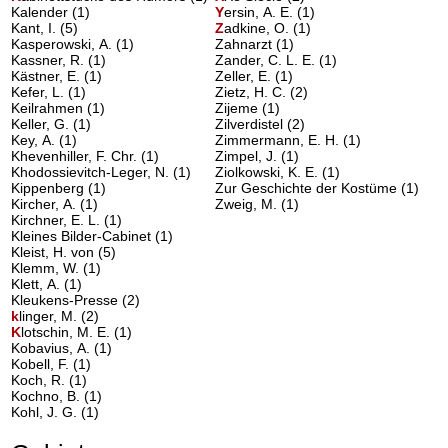
Kalender
(1)
Y
ersin, A. E.
(1)
Kant, I.
(5)
Z
adkine, O.
(1)
Kasperowski, A.
(1)
Zahnarzt
(1)
Kassner, R.
(1)
Zander, C. L. E.
(1)
Kästner, E.
(1)
Zeller, E.
(1)
Kefer, L.
(1)
Zietz, H. C.
(2)
Keilrahmen
(1)
Zijeme
(1)
Keller, G.
(1)
Zilverdistel
(2)
Key, A.
(1)
Zimmermann, E. H.
(1)
Khevenhiller, F. Chr.
(1)
Zimpel, J.
(1)
Khodossievitch-Leger, N.
(1)
Ziolkowski, K. E.
(1)
Kippenberg
(1)
Zur Geschichte der Kostüme
(1)
Kircher, A.
(1)
Zweig, M.
(1)
Kirchner, E. L.
(1)
Kleines Bilder-Cabinet
(1)
Kleist, H. von
(5)
Klemm, W.
(1)
Klett, A.
(1)
Kleukens-Presse
(2)
k
linger, M.
(2)
K
lotschin, M. E.
(1)
Kobavius, A.
(1)
Kobell, F.
(1)
Koch, R.
(1)
Kochno, B.
(1)
Kohl, J. G.
(1)