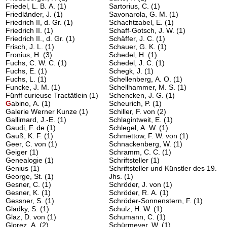
Friedel, L. B. A.
(1)
Sartorius, C.
(1)
Friedländer, J.
(1)
Savonarola, G. M.
(1)
Friedrich II, d. Gr.
(1)
Schachtzabel, E.
(1)
Friedrich II.
(1)
Schaff-Gotsch, J. W.
(1)
Friedrich II., d. Gr.
(1)
Schäffer, J. C.
(1)
Frisch, J. L.
(1)
Schauer, G. K.
(1)
Fronius, H.
(3)
Schedel, H.
(1)
Fuchs, C. W. C.
(1)
Schedel, J. C.
(1)
Fuchs, E.
(1)
Schegk, J.
(1)
Fuchs, L.
(1)
Schellenberg, A. O.
(1)
Funcke, J. M.
(1)
Schellhammer, M. S.
(1)
Fünff curieuse Tractätlein
(1)
Schencken, J. G.
(1)
G
abino, A.
(1)
Scheurich, P.
(1)
Galerie Werner Kunze
(1)
Schiller, F. von
(2)
Gallimard, J.-E.
(1)
Schlagintweit, E.
(1)
Gaudi, F. de
(1)
Schlegel, A. W.
(1)
Gauß, K. F.
(1)
Schmettow, F. W. von
(1)
Geer, C. von
(1)
Schnackenberg, W.
(1)
Geiger
(1)
Schramm, C. C.
(1)
Genealogie
(1)
Schriftsteller
(1)
Genius
(1)
Schriftsteller und Künstler des 19.
George, St.
(1)
Jhs.
(1)
Gesner, C.
(1)
Schröder, J. von
(1)
Gesner, K.
(1)
Schröder, R. A.
(1)
Gessner, S.
(1)
Schröder-Sonnenstern, F.
(1)
Gladky, S.
(1)
Schulz, H. W.
(1)
Glaz, D. von
(1)
Schumann, C.
(1)
Glorez, A.
(2)
Schürmeyer, W.
(1)