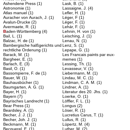
Ashendene Press
(1)
Lask, B.
(1)
Astronomie
(1)
Lassaigne, J.
(4)
Atlas manuel
(1)
Lefler, H.
(1)
Auracher von Aurach, J.
(1)
Léger, F
(1)
Avalun-Drucke
(2)
Léger, F.
(1)
Avermaete, R.
(1)
Lehár, F.
(1)
B
aden-Württemberg
(4)
Lehnin, H. von
(1)
Bail, L.
(1)
Leisching, J.
(1)
Balzac, H. de
(1)
Lenau, N.
(1)
Bambergische halßgerichts und
Lenz, S.
(1)
rechtliche Ordenung
(1)
Lepape, G.
(1)
Barack, M.
(1)
Les Francais paints par eux-
Bargheer, E.
(1)
memes
(1)
Barlach, E.
(3)
Lessing, Th.
(1)
Basil, O.
(1)
Levasseur, V.
(1)
Bassompierre, F. de
(1)
Liebermann, M.
(1)
Bauer, W.
(1)
Lindau, M. C.
(1)
Bauhausbücher
(1)
Lindman, C. A. M.
(1)
Baumgarten, A. G.
(1)
Lindner, A.
(1)
Bayer, H.
(1)
Literatur des 20. Jhs.
(1)
Bayern
(7)
Loerke, O.
(1)
Bayrisches Landrecht
(1)
Löffler, F. L.
(1)
Bear Press
(1)
Longus
(2)
Beardsley, A.
(1)
Löser, R.
(1)
Becher, J. J.
(1)
Lucretius Carus, T.
(1)
Becher, Joh. J.
(1)
Lullus, R.
(1)
Beckmann, M.
(1)
Lüpertz, M.
(4)
Becquerel, E.
(1)
Luther, M.
(2)