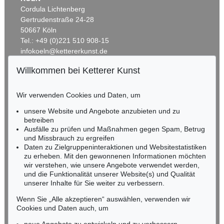
Cordula Lichtenberg
Gertrudenstraße 24-28
50667 Köln
Tel.: +49 (0)221 510 908-15
infokoeln@kettererkunst.de
Willkommen bei Ketterer Kunst
BADEN-WÜRTTEMBERG
HESSEN
Wir verwenden Cookies und Daten, um
RHEINLAND-PFALZ
Miriam Heß
unsere Website und Angebote anzubieten und zu
Tel.: +49 (0)62 21 58 80-038
betreiben
Ausfälle zu prüfen und Maßnahmen gegen Spam, Betrug
Fax: +49 (0)62 21 58 80-595
und Missbrauch zu ergreifen
infoheidelberg@kettererkunst.de
Daten zu Zielgruppeninteraktionen und Websitestatistiken
zu erheben. Mit den gewonnenen Informationen möchten
wir verstehen, wie unsere Angebote verwendet werden,
NORDDEUTSCHLAND
und die Funktionalität unserer Website(s) und Qualität
Nico Kassel, M.A.
unserer Inhalte für Sie weiter zu verbessern.
Tel.: +49 (0)89 55244-164
Mobil: +49 (0)171 8618661
Wenn Sie „Alle akzeptieren“ auswählen, verwenden wir
n.kassel@kettererkunst.de
Cookies und Daten auch, um