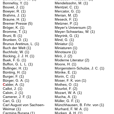
Bonnefoy, Y.
(1)
Mendelssohn, M.
(1)
Bouvet, J.
(1)
Mentzel, C.
(1)
Bowyer, R.
(1)
Mercator, G.
(1)
Brahms, J.
(1)
Merian, M.
(2)
Braune, H.
(1)
Meseck, F.
(1)
Bremer Presse
(5)
Metzner, P.
(1)
Bröger, K.
(1)
Meyer's Universum
(2)
Bromme, T.
(1)
Meyer-Schwartau, W.
(1)
Bruni, B.
(1)
Meyrink, G.
(1)
Brunken, O.
(1)
Mind, G.
(1)
Brunus Aretinus, L.
(1)
Miniatur
(1)
Buch der Welt
(1)
Miniaturen
(1)
Buchholz, W.
(1)
Minotaure
(1)
Bücking, J. J. H.
(1)
Miró, J.
(2)
Buek, F. G.
(1)
Moderne Literatur
(2)
Buffon, G. L. L.
(1)
Moore, H.
(1)
Bullinger, H.
(1)
Morgenstern-Schulze, J. C.
(1)
Bünting, H.
(1)
Mörike, E.
(1)
Burger, F.
(1)
Morin, C.
(1)
Bürger, G. A.
(1)
Moser, F. K. von
(1)
C
alder, A.
(1)
Mothes, O.
(1)
Callot, J.
(1)
Mourlot, F.
(2)
Calvin, J.
(1)
Mozart, W. A.
(1)
Camerer, J. F.
(1)
Mucha, A.
(1)
Cari, G.
(1)
Müller, G. F.
(1)
Carl August von Sachsen-
Münchhausen, B. Frhr. von
(1)
Weimar
(1)
Murhard, F. W. A.
(1)
Carmina Burana
(1)
Murken, A. H.
(1)