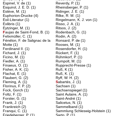
Espinel, V. de
(1)
Reverdy, P.
(1)
Esquirol, J. E. D.
(1)
Rheinsberger, P.
(1)
Estève, M.
(1)
Ridinger, J. E.
(1)
Euphorion-Drucke
(4)
Rilke, R. M.
(1)
Exil-Literatur
(1)
Ringelmann, K. J. von
(1)
Exlibris
(1)
Risso, J. A.
(1)
Eytzinger, M.
(1)
Ritsos, J.
(2)
F
aujas de Saint-Fond, B.
(1)
Rodenbach, G.
(1)
Felixmüller, C.
(1)
Rodin, A.
(2)
Fénélon, F. de Salignac de la
Ronsard, P. de
(1)
Motte
(1)
Rooses, M.
(1)
Ferdinand II.
(1)
Rosendorfer, H.
(1)
Fichard, J.
(1)
Rückert, F.
(1)
Ficino, M.
(1)
Rühmkorf, P.
(1)
Fiedler, A.
(1)
Rumpolt, M.
(1)
Finaeus, O.
(1)
Rupprecht-Presse
(1)
Fisher, A. K.
(1)
Ruß, K
(1)
Flachat, E.
(1)
Ruß, K.
(1)
Flaubert, G.
(2)
Ryff, W. H.
(2)
Fleming, A.
(1)
S
abartés, J.
(1)
Florinus, F. P.
(2)
Sachsen
(1)
Fock, Gorch
(1)
Sachsenspiegel
(1)
Foltz, F.
(1)
Saint Aulaire, A.
(1)
Forster, G.
(1)
Saint-André
(1)
Frank, J.
(1)
Salicetus, N.
(1)
Frankreich
(2)
Sammelband
(1)
Franqui, C.
(1)
Sammlung Schleswig-Holstein
(1)
Friedeberger, P.
(1)
Sarto, P.
(1)