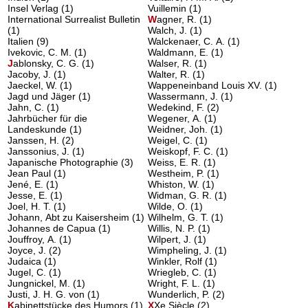
Insel Verlag
(1)
Vuillemin
(1)
International Surrealist Bulletin
W
agner, R.
(1)
(1)
Walch, J.
(1)
Italien
(9)
Walckenaer, C. A.
(1)
Ivekovic, C. M.
(1)
Waldmann, E.
(1)
J
ablonsky, C. G.
(1)
Walser, R.
(1)
Jacoby, J.
(1)
Walter, R.
(1)
Jaeckel, W.
(1)
Wappeneinband Louis XV.
(1)
Jagd und Jäger
(1)
Wassermann, J.
(1)
Jahn, C.
(1)
Wedekind, F.
(2)
Jahrbücher für die
Wegener, A.
(1)
Landeskunde
(1)
Weidner, Joh.
(1)
Janssen, H.
(2)
Weigel, C.
(1)
Janssonius, J.
(1)
Weiskopf, F. C.
(1)
Japanische Photographie
(3)
Weiss, E. R.
(1)
Jean Paul
(1)
Westheim, P.
(1)
Jené, E.
(1)
Whiston, W.
(1)
Jesse, E.
(1)
Widman, G. R.
(1)
Joel, H. T.
(1)
Wilde, O.
(1)
Johann, Abt zu Kaisersheim
(1)
Wilhelm, G. T.
(1)
Johannes de Capua
(1)
Willis, N. P.
(1)
Jouffroy, A.
(1)
Wilpert, J.
(1)
Joyce, J.
(2)
Wimpheling, J.
(1)
Judaica
(1)
Winkler, Rolf
(1)
Jugel, C.
(1)
Wriegleb, C.
(1)
Jungnickel, M.
(1)
Wright, F. L.
(1)
Justi, J. H. G. von
(1)
Wunderlich, P.
(2)
K
abinettstücke des Humors
(1)
X
Xe Siècle
(2)